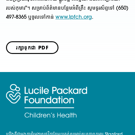
របស់កុមារ"។ សម្រាប់ព័ត៌មានបន្ថែមអំពីគ្រឹះ សូមទូរស័ព្ទទៅ (650)
497-8365 ឬចូលទៅកាន់
www.lpfch.org
.
រក្សាទុកជា PDF
យើងគឺជាអង្គការរៃអង្គាសថវិកាតែមួយគត់សម្រាប់សុខភាពកុមារ Stanford