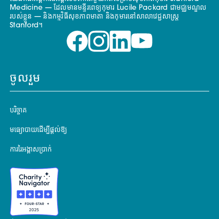
Medicine — ដែលមានមន្ទីរពេទ្យកុមារ Lucile Packard ជាមជ្ឈមណ្ឌល
របស់ខ្លួន — និងកម្មវិធីសុខភាពមាតា និងកុមារនៅសាលាវេជ្ជសាស្ត្រ
Stanford។
ចូលរួម
បរិច្ចាគ
មធ្យោបាយដើម្បីផ្តល់ឱ្យ
ការរៃអង្គាសប្រាក់