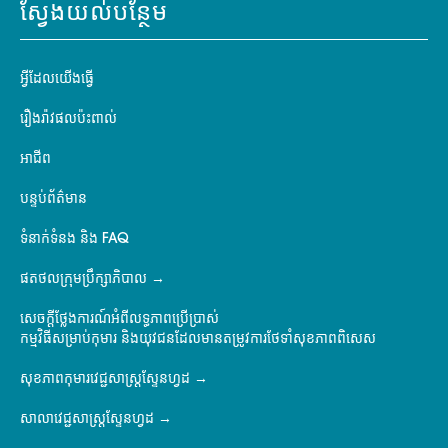
ស្វែងយល់បន្ថែម
អ្វីដែលយើងធ្វើ
រឿងរ៉ាវផលប៉ះពាល់
អាជីព
បន្ទប់ព័ត៌មាន
ទំនាក់ទំនង និង FAQ
ផតថលក្រុមប្រឹក្សាភិបាល
សេចក្តីថ្លែងការណ៍អំពីលទ្ធភាពប្រើប្រាស់
កម្មវិធីសម្រាប់កុមារ និងយុវជនដែលមានតម្រូវការថែទាំសុខភាពពិសេស
សុខភាពកុមារវេជ្ជសាស្ត្រស្ទែនហ្វដ
សាលាវេជ្ជសាស្ត្រស្ទែនហ្វដ