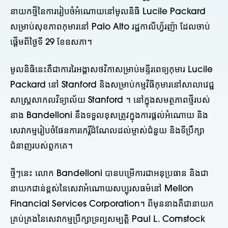
នាយកថ្មីនៃការរៀបចំអំណោយនៅមូលនិធិ Lucile Packard
សម្រាប់សុខភាពកុមារនៅ Palo Alto រដ្ឋកាលីហ្វ័រញ៉ា ដែលចាប់
ផ្តើមពីថ្ងៃទី 29 ខែឧសភា។
មូលនិធិនេះគឺជាការរៃអង្គាសថវិកាសម្រាប់មន្ទីរពេទ្យកុមារ Lucile
Packard នៅ Stanford និងសម្រាប់កម្មវិធីកុមារនៅសាលាវេជ្ជ
សាស្ត្រសាកលវិទ្យាល័យ Stanford ។ នៅក្នុងសមត្ថភាពថ្មីរបស់
នាង Bandelloni នឹងទទួលខុសត្រូវក្នុងការផ្តល់អំណោយ និង
សេវាកម្មរៀបចំផែនការកេរ្តិ៍ដំណែលដល់ម្ចាស់ជំនួយ និងទីប្រឹក្សា
ជំនាញរបស់ពួកគេ។
ថ្មីៗនេះ លោក Bandelloni បានបម្រើការជាអនុប្រធាន និងជា
នាយកជាន់ខ្ពស់នៃសេវាអំណោយសប្បុរសធម៌នៅ Mellon
Financial Services Corporation។ ពីមុននាងគឺជានាយក
គ្រប់គ្រងនៃសេវាកម្មប្រឹក្សាទ្រព្យសម្បត្តិ Paul L. Comstock