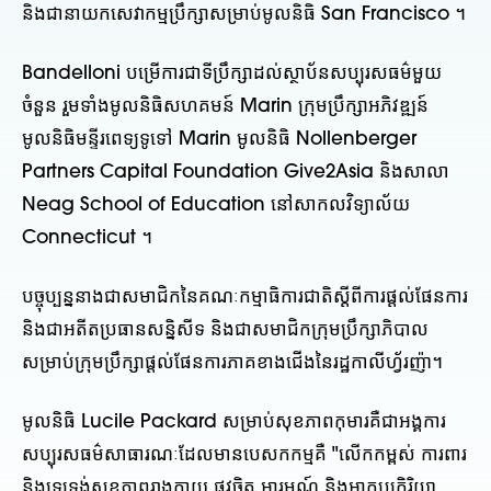
និងជានាយកសេវាកម្មប្រឹក្សាសម្រាប់មូលនិធិ San Francisco ។
Bandelloni បម្រើការជាទីប្រឹក្សាដល់ស្ថាប័នសប្បុរសធម៌មួយ
ចំនួន រួមទាំងមូលនិធិសហគមន៍ Marin ក្រុមប្រឹក្សាអភិវឌ្ឍន៍
មូលនិធិមន្ទីរពេទ្យទូទៅ Marin មូលនិធិ Nollenberger
Partners Capital Foundation Give2Asia និងសាលា
Neag School of Education នៅសាកលវិទ្យាល័យ
Connecticut ។
បច្ចុប្បន្ននាងជាសមាជិកនៃគណៈកម្មាធិការជាតិស្តីពីការផ្តល់ផែនការ
និងជាអតីតប្រធានសន្និសីទ និងជាសមាជិកក្រុមប្រឹក្សាភិបាល
សម្រាប់ក្រុមប្រឹក្សាផ្តល់ផែនការភាគខាងជើងនៃរដ្ឋកាលីហ្វ័រញ៉ា។
មូលនិធិ Lucile Packard សម្រាប់សុខភាពកុមារគឺជាអង្គការ
សប្បុរសធម៌សាធារណៈដែលមានបេសកកម្មគឺ "លើកកម្ពស់ ការពារ
និងទ្រទ្រង់សុខភាពរាងកាយ ផ្លូវចិត្ត អារម្មណ៍ និងអាកប្បកិរិយា