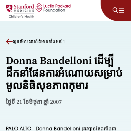
រំលងទៅមាតិកា
សូមមើលសារព័ត៌មានទាំងអស់។
Donna Bandelloni ដើម្បី
ដឹកនាំផែនការអំណោយសម្រាប់
មូលនិធិសុខភាពកុមារ
ថ្ងៃទី 21 ខែមិថុនា ឆ្នាំ 2007
PALO ALTO - Donna Bandelloni ត្រូវបានតែងតាំងជា