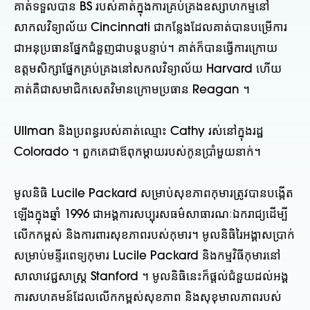
គាត់ទទួលបាន BS របស់គាត់ក្នុងការគ្រប់គ្រងឧស្សាហកម្មនៅ
សាកលវិទ្យាល័យ Cincinnati ជាកន្លែងដែលគាត់បានបម្រើការ
ជាអនុប្រធានផ្នែកជំនួញជាបន្តបន្ទាប់។ គាត់ក៏បានធ្វើការក្រោយ
ឧត្តមសិក្សាផ្នែកគ្រប់គ្រងនៅសកលវិទ្យាល័យ Harvard ហើយ
គាត់គឺជាសមាជិកសេតវិមានក្រោមប្រធាន Reagan ។
Ullman និងប្រពន្ធរបស់គាត់ឈ្មោះ Cathy រស់នៅក្នុងរដ្ឋ
Colorado ។ ពួកគេជាឪពុកម្តាយរបស់កូនប្រាំមួយនាក់។
មូលនិធិ Lucile Packard សម្រាប់សុខភាពកុមារត្រូវបានបង្កើត
ឡើងក្នុងឆ្នាំ 1996 ជាអង្គការសប្បុរសធម៌សាធារណៈឯករាជ្យដើម្បី
លើកកម្ពស់ និងការពារសុខភាពរបស់កុមារ។ មូលនិធិរៃអង្គាសប្រាក់
សម្រាប់មន្ទីរពេទ្យកុមារ Lucile Packard និងកម្មវិធីកុមារនៅ
សាលាវេជ្ជសាស្ត្រ Stanford ។ មូលនិធិនេះក៏ផ្តល់ជំនួយដល់អង្គ
ការសហគមន៍ដែលលើកកម្ពស់សុខភាព និងសុខុមាលភាពរបស់