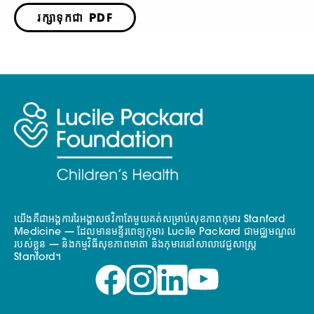
រក្សាទុកជា PDF
យើងគឺជាអង្គការរៃអង្គាសថវិកាតែមួយគត់សម្រាប់សុខភាពកុមារ Stanford
Medicine — ដែលមានមន្ទីរពេទ្យកុមារ Lucile Packard ជាមជ្ឈមណ្ឌល
របស់ខ្លួន — និងកម្មវិធីសុខភាពមាតា និងកុមារនៅសាលាវេជ្ជសាស្ត្រ
Stanford។