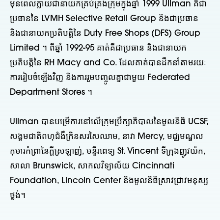
មុនពេលក្លាយជានាយកគ្រប់គ្រងក្រុមក្នុងឆ្នាំ 1999 Ullman គឺជា
ប្រធាននៃ LVMH Selective Retail Group និងជាប្រធាន
និងជានាយកប្រតិបត្តិនៃ Duty Free Shops (DFS) Group
Limited ។ ពីឆ្នាំ 1992-95 គាត់គឺជាប្រធាន និងជានាយក
ប្រតិបត្តិនៃ RH Macy and Co. ដែលគាត់បានដឹកនាំតាមរយៈ
ការរៀបចំឡើងវិញ និងការរួមបញ្ចូលគ្នាជាមួយ Federated
Department Stores ។
Ullman បានបម្រើការនៅលើក្រុមប្រឹក្សាភិបាលនៃមូលនិធិ UCSF,
សង្គមជាតិពហុជំងឺក្រិនសរសៃឈាម, នាវា Mercy, មជ្ឈមណ្ឌល
កុមារកំព្រានៃក្តីស្រឡាញ់, មន្ទីរពេទ្យ St. Vincent ទីក្រុងញូវយ៉ក,
សាលា Brunswick, សាកលវិទ្យាល័យ Cincinnati
Foundation, Lincoln Center និងមូលនិធិស្រាវជ្រាវមនុស្ស
ថ្លង់។