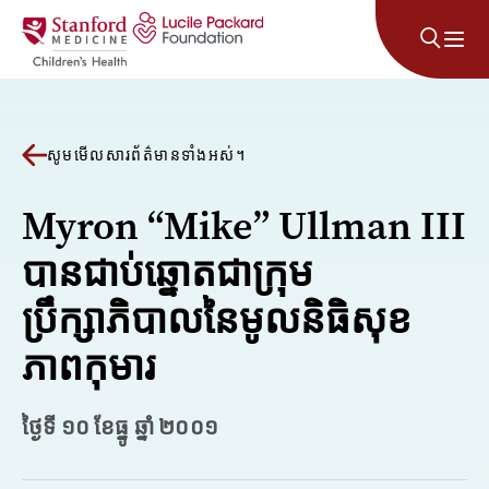
រំលងទៅមាតិកា
សូមមើលសារព័ត៌មានទាំងអស់។
Myron “Mike” Ullman III
បានជាប់ឆ្នោតជាក្រុម
ប្រឹក្សាភិបាលនៃមូលនិធិសុខ
ភាពកុមារ
ថ្ងៃទី ១០ ខែធ្នូ ឆ្នាំ ២០០១