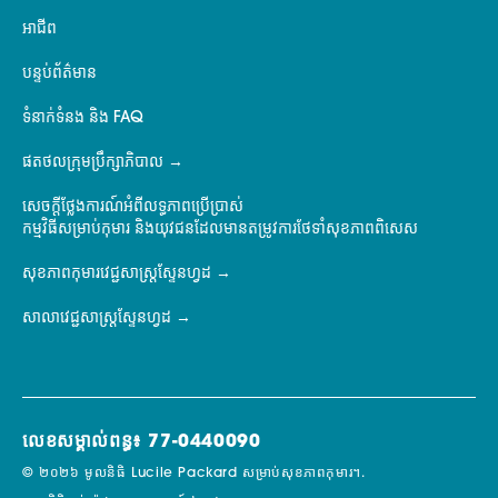
អាជីព
បន្ទប់ព័ត៌មាន
ទំនាក់ទំនង និង FAQ
ផតថលក្រុមប្រឹក្សាភិបាល
សេចក្តីថ្លែងការណ៍អំពីលទ្ធភាពប្រើប្រាស់
កម្មវិធីសម្រាប់កុមារ និងយុវជនដែលមានតម្រូវការថែទាំសុខភាពពិសេស
សុខភាពកុមារវេជ្ជសាស្ត្រស្ទែនហ្វដ
សាលាវេជ្ជសាស្ត្រស្ទែនហ្វដ
លេខសម្គាល់ពន្ធ៖ 77-0440090
© ២០២៦ មូលនិធិ Lucile Packard សម្រាប់សុខភាពកុមារ។.