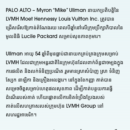
PALO ALTO – Myron “Mike” Ullman នាយកប្រតិបត្តិនៃ
LVMH Moet Hennessy Louis Vuitton Inc. ត្រូវបាន
ជ្រើសរើសឱ្យកាន់តំណែងរយៈពេលបីឆ្នាំនៅលើក្រុមប្រឹក្សាភិបាលនៃ
មូលនិធិ Lucile Packard សម្រាប់សុខភាពកុមារ។
Ullman អាយុ 54 ឆ្នាំពីមុនធ្លាប់ជានាយកគ្រប់គ្រងក្រុមសម្រាប់
LVMH ដែលជាក្រុមអន្តរជាតិនៃក្រុមហ៊ុនដែលពាក់ព័ន្ធជាចម្បងក្នុង
ការផលិត និងលក់ទំនិញប្រណីត រួមមានស្រាសំប៉ាញ ស្រា ទំនិញ
ស្បែក នាឡិកា និងគ្រឿងអលង្ការ។ នៅក្នុងខែកញ្ញា គាត់បាន
សម្រេចចិត្តសម្រាប់ហេតុផលសុខភាព ដើម្បីកាត់បន្ថយការធ្វើ
ដំណើររបស់គាត់ ហើយផ្តោតលើការខិតខំប្រឹងប្រែងរបស់
គាត់លើសហគ្រាសរបស់ក្រុមហ៊ុន LVMH Group នៅ
សហរដ្ឋអាមេរិក។