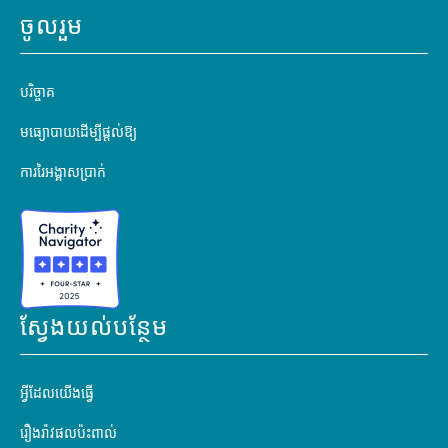
ចូលរួម
បរិច្ចាគ
មធ្យោបាយដើម្បីផ្តល់ឱ្យ
ការរៃអង្គាសប្រាក់
ស្វែងយល់បន្ថែម
អ្វីដែលយើងធ្វើ
រឿងរ៉ាវផលប៉ះពាល់