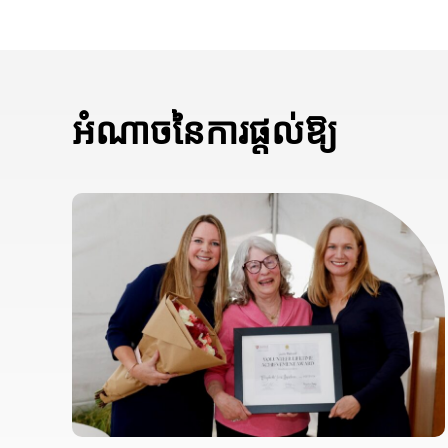
អំណាចនៃការផ្តល់ឱ្យ