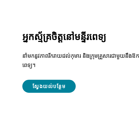
អ្នកស្ម័គ្រចិត្តនៅមន្ទីរពេទ្យ
នាំមកនូវភាពរីករាយដល់កុមារ និងក្រុមគ្រួសារជាមួយនឹងឱកាសស្ម
ពេទ្យ។
ស្វែងយល់បន្ថែម