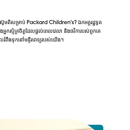
ងការតស៊ូមតិសម្រាប់ Packard Children's? ឯកអគ្គរដ្ឋទូត
កស្ម័គ្រចិត្តដែលផ្តល់ពេលវេលា និងថវិការបស់ពួកគេ
ដែលរំពឹងទុកនៅមន្ទីរពេទ្យរបស់យើង។