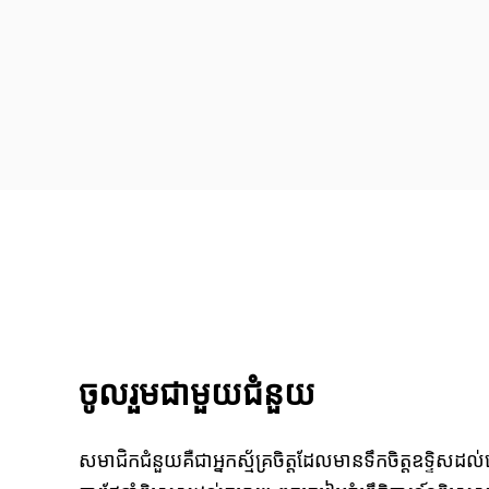
ចូលរួមជាមួយជំនួយ
សមាជិកជំនួយគឺជាអ្នកស្ម័គ្រចិត្តដែលមានទឹកចិត្តឧទ្ទិសដល់