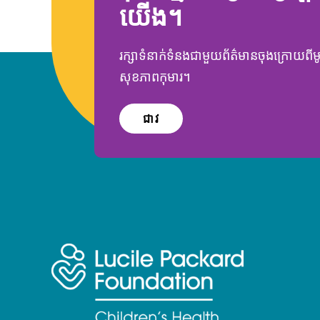
យើង។
រក្សាទំនាក់ទំនងជាមួយព័ត៌មានចុងក្រោយពី
សុខភាពកុមារ។
ជាវ