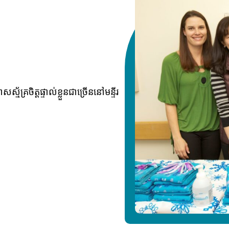
័គ្រចិត្តផ្ទាល់ខ្លួនជាច្រើននៅមន្ទីរ