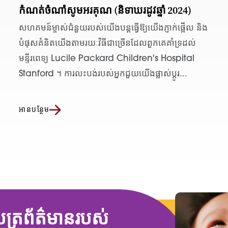
កំណត់ចំណាំសូមអរគុណ (និទាឃរដូវឆ្នាំ 2024)
សហគមន៍ម្ចាស់ជំនួយរបស់យើងបន្តធ្វើឱ្យយើងភ្ញាក់ផ្អើល និង
បំផុសគំនិតយើងតាមរយៈវិធីជាច្រើនដែលពួកគេគាំទ្រដល់
មន្ទីរពេទ្យ Lucile Packard Children's Hospital
Stanford ។ ការលះបង់របស់អ្នកជួយយើងផ្លាស់ប្តូរ...
អានបន្ថែម
តិបត្រព័ត៌មានរបស់