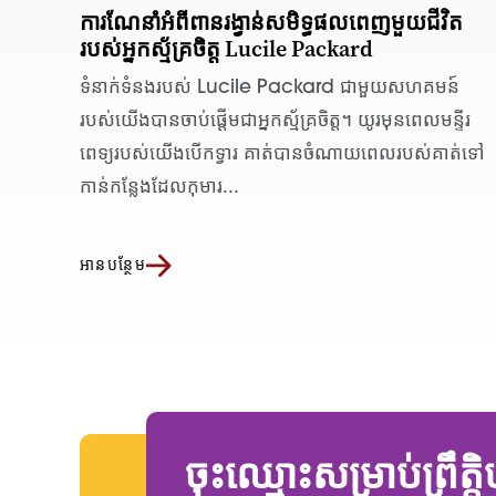
ការណែនាំអំពីពានរង្វាន់សមិទ្ធផលពេញមួយជីវិត
របស់អ្នកស្ម័គ្រចិត្ត Lucile Packard
ទំនាក់ទំនងរបស់ Lucile Packard ជាមួយសហគមន៍
របស់យើងបានចាប់ផ្តើមជាអ្នកស្ម័គ្រចិត្ត។ យូរមុនពេលមន្ទីរ
ពេទ្យរបស់យើងបើកទ្វារ គាត់បានចំណាយពេលរបស់គាត់ទៅ
កាន់កន្លែងដែលកុមារ...
អានបន្ថែម
ចុះឈ្មោះសម្រាប់ព្រឹត្