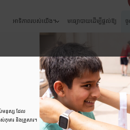
អាទិភាពរបស់យើង។
មធ្យោបាយដើម្បីផ្តល់ឱ្យ
ច
់មនុស្ស ដែល
កុមារ និងគ្រួសារ។