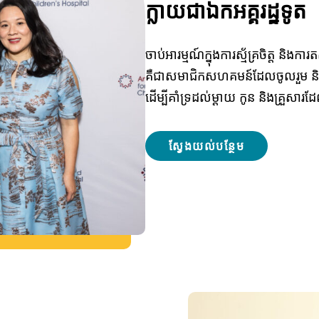
ក្លាយជាឯកអគ្គរដ្ឋទូត
ចាប់អារម្មណ៍ក្នុងការស្ម័គ្រចិត្ត និ
គឺជាសមាជិកសហគមន៍ដែលចូលរួម និងអ្ន
ដើម្បីគាំទ្រដល់ម្តាយ កូន និងគ្រួសារ
ស្វែងយល់បន្ថែម