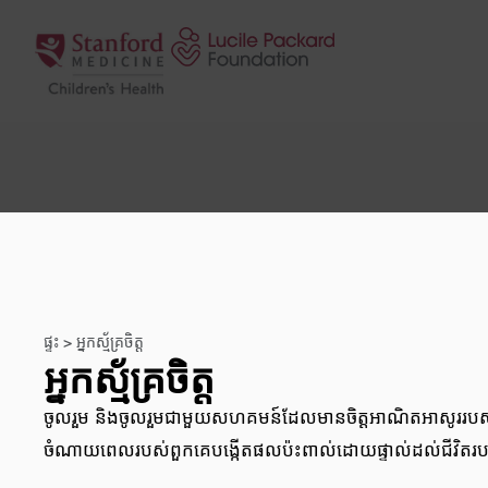
រំលងទៅមាតិកា
ផ្ទះ
>
អ្នកស្ម័គ្រចិត្ត
អ្នកស្ម័គ្រចិត្ត
ចូលរួម និងចូលរួមជាមួយសហគមន៍ដែលមានចិត្តអាណិតអាសូររបស
ចំណាយពេលរបស់ពួកគេបង្កើតផលប៉ះពាល់ដោយផ្ទាល់ដល់ជីវិតរបស់