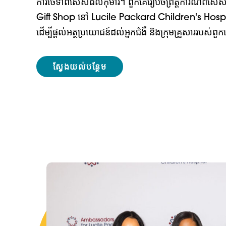
ការថែទាំពិសេសដល់កុមារ។ ពួកគេរៀបចំព្រឹត្តិការណ៍ពិសេស
Gift Shop នៅ Lucile Packard Children's Hospita
ដើម្បីផ្តល់អត្ថប្រយោជន៍ដល់អ្នកជំងឺ និងក្រុមគ្រួសាររបស់ពួ
ស្វែងយល់បន្ថែម