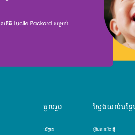
មូលនិធិ Lucile Packard សម្រាប់
ចូលរួម
ស្វែងយល់បន្ថែ
បរិច្ចាគ
អ្វីដែលយើងធ្វើ