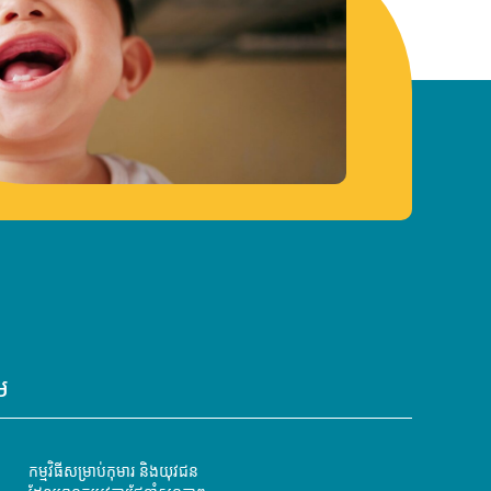
ម
កម្មវិធីសម្រាប់កុមារ និងយុវជន