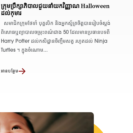
ក្រុមប្រឹក្សាភិបាលជួយនាំយកវិញ្ញាណ Halloween
ដល់កុមារ
សមាជិកក្រុមថែទាំ បុគ្គលិក និងអ្នកស្ម័គ្រចិត្ដបានរៀបចំស្តង់
ពិសោធឬព្យាបាលចម្រុះពណ៌ជាង 50 ដែលមានប្រធានបទពី
Harry Potter ដល់កសិដ្ឋានចិញ្ចឹមសត្វ រហូតដល់ Ninja
Turtles ។ ក្នុងចំណោម...
អានបន្ថែម