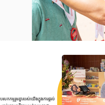
បេសកកម្មរួមគ្នារបស់យើងក្នុងការផ្តល់