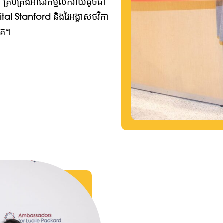
 គ្រប់គ្រងអាជីវកម្មលក់រាយដូចជា
l Stanford និងរៃអង្គាសថវិកា
កគេ។