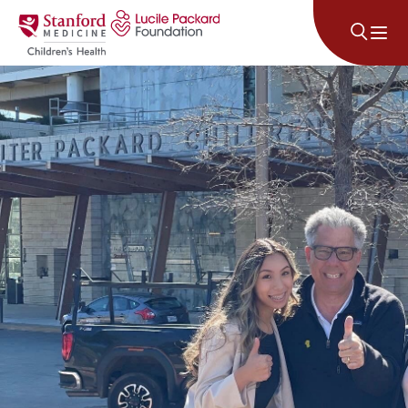
콘텐츠로 건너뛰기