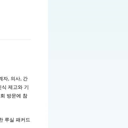
자, 의사, 간
인식 제고와 기
 순회 방문에 참
치한 루실 패커드