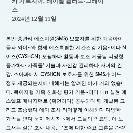
카 가르시아, 레이첼 윌러드-그레이
스
2024년 12월 11일
본인-
중
관리
에스
지원(SMS)
보호자를 위한
기음
아이
들과
와이
~와 함께
에스
특별한
시간
건강
기음
~이다
N
이즈(CYSHCN)
포괄하다
활동과
보조
제공됨
티
영형
증가하다
가족들
' 기술과 자신감
관리하다
자녀의 건
강.
소아과에서 CYSHCN 보호자를 위한 SMS가 어느
정도 제공되는지에 대해서는 알려진 바가 거의 없습니
다.
목
이자형
가족 친화성 평가
기음
~이다
나
n 실현
에
스
엘프 매니지먼트
(
확언하다
)
공부하다
팀
개발된
그
리고
조종했다
에이
조사
티
어떻게 이해하다
다양한
가족들
받다
문자 메시지
~에서
그들의
의료팀
.
이 보
고서는 설문 조사 내용, 구조에 대한 주요 교훈을 간략