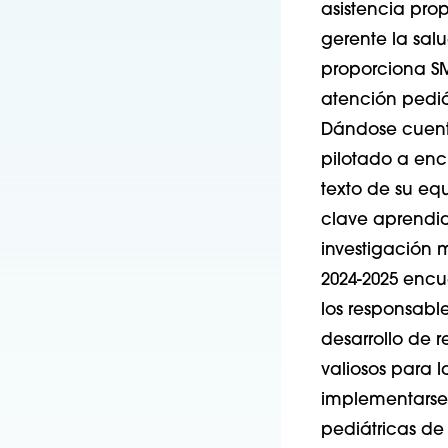
asistencia
prop
gerente
la salu
proporciona SM
atención pediá
Dándose cuen
pilotado
a
enc
texto
de
su
equ
clave aprendid
investigación
m
2024-2025
encu
los responsable
desarrollo de 
valiosos para l
implementarse 
pediátricas de 