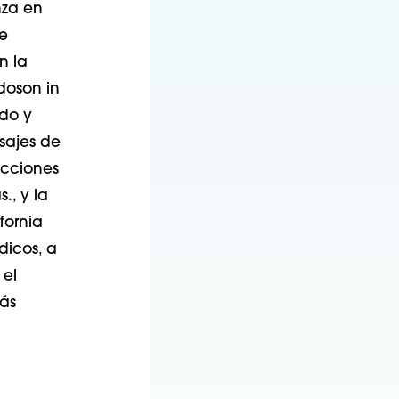
nza en
e
n la
do
son
i
n
ado
y
ajes de
ecciones
s.
,
y la
fornia
dicos, a
 el
más