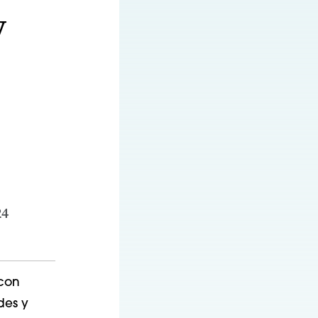
y
24
 con
des y