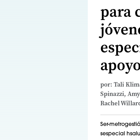
para 
jóven
espec
apoyo
por: Tali Kli
Spinazzi, Amy
Rachel Willar
Ser-
metro
gesti
s
especial
h
sal