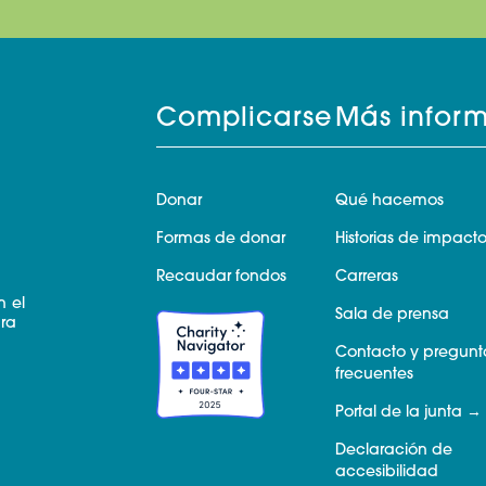
Complicarse
Más infor
Donar
Qué hacemos
Formas de donar
Historias de impact
Recaudar fondos
Carreras
n el
Sala de prensa
ara
Contacto y pregunt
frecuentes
Portal de la junta
Declaración de
accesibilidad