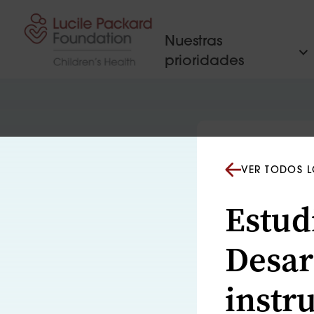
Saltar al contenido
Nuestras
prioridades
VER TODOS L
Estud
Desar
instr