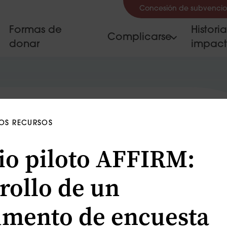
Concesión de subvencio
Formas de
Histori
Complicarse
donar
impac
OS RECURSOS
io piloto AFFIRM:
rollo de un
umento de encuesta