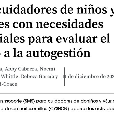
cuidadores de niños 
es con necesidades
iales para evaluar el
 a la autogestión
ma, Abby Cabrera, Noemi
 Whittle, Rebeca García y
11 de diciembre de 20
d-Grace
ón
s
soporte (SMS)
para cuidadores de
do
niños y
y
Sur
ud
do
son
norte
semillas (CYSHCN)
abarca
las activida