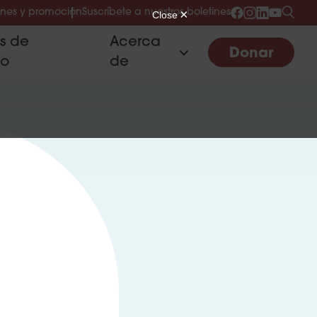
nes y promoción
Suscríbete a nuestros boletines
as de
Acerca
Donar
to
de