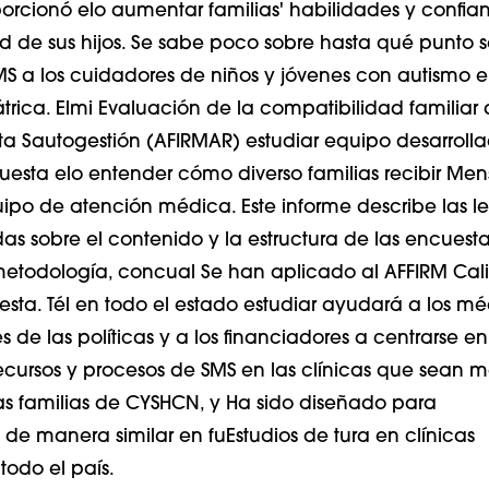
orcionó
el
o
aumentar
familias
' habilidades y confia
d de sus hijos.
Se sabe poco sobre hasta qué punto s
S a los cuidadores de niños y jóvenes con autismo e
trica.
El
mi
Evaluación de la compatibilidad familiar
ta
S
autogestión
(
AFIRMAR
)
estudiar
equipo
desarroll
uesta
el
o entender cómo
diverso
familias
recibir
Mens
ipo de atención médica
.
Este informe describe las l
as sobre el contenido y la estructura de las encuesta
etodología
, con
cual
Se han aplicado al AFFIRM Cali
esta
.
T
él
en todo el estado
estudiar
ayudará a los mé
s de las políticas y a los financiadores a centrarse en
recursos y procesos de SMS en las clínicas que sean 
as familias de
CYSHCN
, y
Ha sido diseñado para
de manera similar en fu
Estudios de tura en clínicas
todo el país.