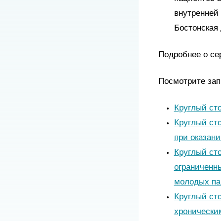
внутренней
Бостонская 
Подробнее о се
Посмотрите зап
Круглый ст
Круглый сто
при оказан
Круглый ст
ограниченн
молодых па
Круглый ст
хронически