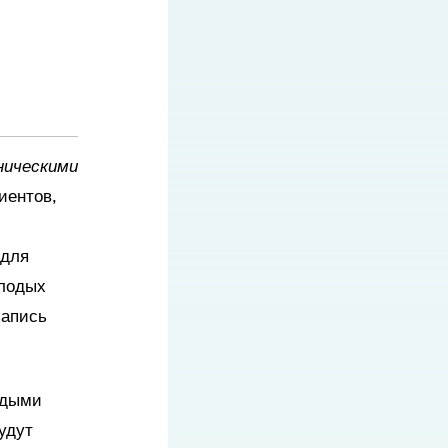
ническими
иентов,
 для
олодых
запись
одыми
удут