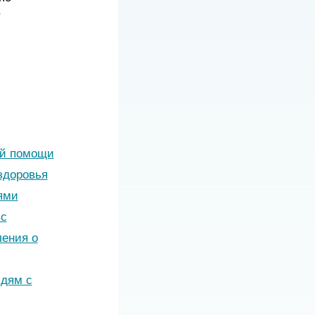
/
ой помощи
здоровья
ями
 с
ения о
юдям с