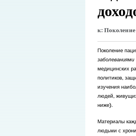
доход
к: Поколение
Поколение пац
заболеваниями
медицинских ра
политиков, защ
изучения наибо
людей, живущих
ниже).
Материалы кажд
людьми с хрони