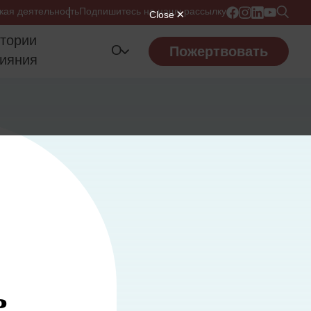
кая деятельность
Подпишитесь на нашу рассылку
тории
О
Пожертвовать
ияния
ь