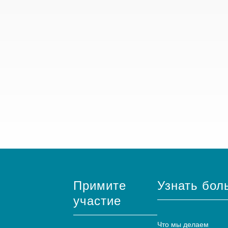
Примите
Узнать бол
участие
Что мы делаем