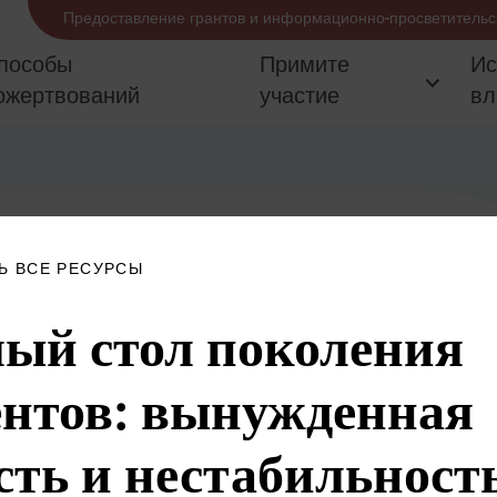
Предоставление грантов и информационно-просветительс
пособы
Примите
Ис
ожертвований
участие
вл
Ь ВСЕ РЕСУРСЫ
ый стол поколения
нтов: вынужденная
сть и нестабильност