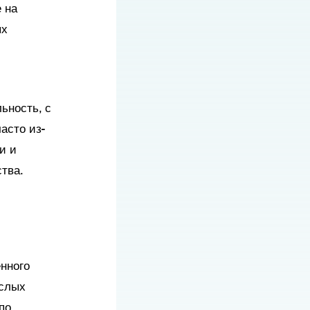
 на
ых
ьность, с
асто из-
и и
тва.
нного
ослых
по