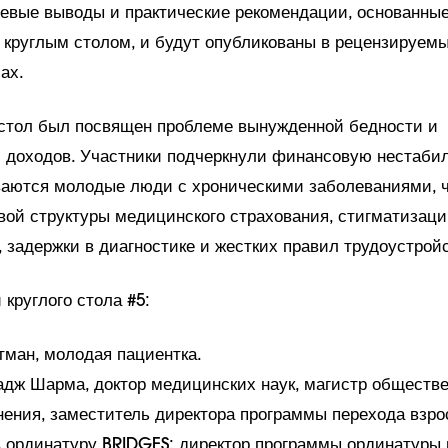
евые выводы и практические рекомендации, основанные
 круглым столом, и будут опубликованы в рецензируем
ах.
стол был посвящен проблеме вынужденной бедности и
 доходов. Участники подчеркнули финансовую нестабил
ваются молодые люди с хроническими заболеваниями, ч
вой структуры медицинского страхования, стигматизаци
 задержки в диагностике и жестких правил трудоустройс
круглого стола #5:
тман, молодая пациентка.
адж Шарма, доктор медицинских наук, магистр обществе
нения, заместитель директора программы перехода взр
в ординатуру BRIDGES; директор программы ординатуры 