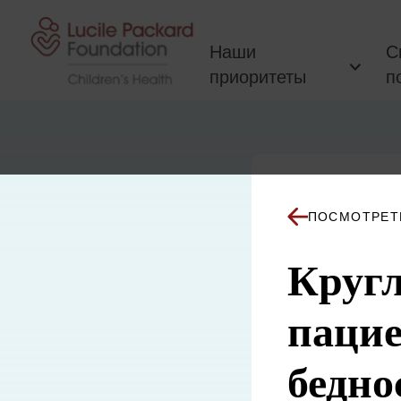
Перейти к содержанию
Наши
С
приоритеты
п
ПОСМОТРЕТ
Кругл
пацие
бедно