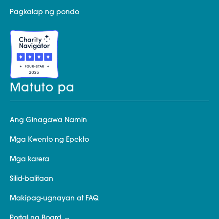
Pagkalap ng pondo
Matuto pa
Ang Ginagawa Namin
Mga Kwento ng Epekto
Mga karera
Silid-balitaan
Makipag-ugnayan at FAQ
Portal ng Board