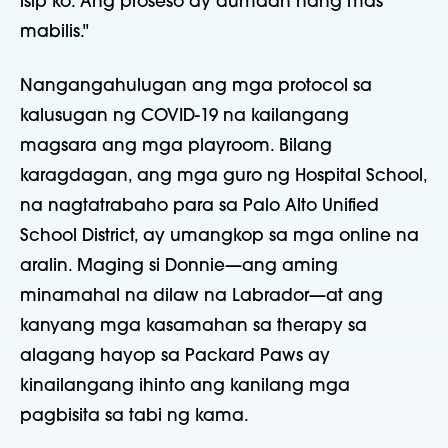
isip ko. Ang proseso ay dumaan nang mas
mabilis."
Nangangahulugan ang mga protocol sa
kalusugan ng COVID-19 na kailangang
magsara ang mga playroom. Bilang
karagdagan, ang mga guro ng Hospital School,
na nagtatrabaho para sa Palo Alto Unified
School District, ay umangkop sa mga online na
aralin. Maging si Donnie—ang aming
minamahal na dilaw na Labrador—at ang
kanyang mga kasamahan sa therapy sa
alagang hayop sa Packard Paws ay
kinailangang ihinto ang kanilang mga
pagbisita sa tabi ng kama.