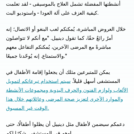
أنشطتها المفضلة تشمل العلاج بالموسيقى - لقد تعلمت
كيفية العزف على آلة العود! - واستوديو البث.
خلال العروض المباشرة، يُمكنكم لعب البنغو أو الاتصال؛ إنه
أمرٌ رائعٌ حقًا، كما تقول دينييل. "مع أنكم لا تتواصلون
مباشرةً مع المرضى الآخرين، يُمكنكم التفاعل معهم
والاستمتاع. إنه يُوحّدنا جميعًا."
يمكن للمتبرعين مثلك أن يجعلوا إقامة الأطفال في
المستشفى أسهل قليلاً.
سيتم استخدام تبرعاتكم لتمويل
الألعاب ولوازم الفنون والحرف اليدوية ومجموعات الأنشطة
والموارد الأخرى لتعزيز صحة المرضى وعائلاتهم خلال هذا
الوقت غير المسبوق.
دعمكم سيضمن لأطفال مثل دينييل أن يظلوا أطفالًا، حتى
وهم في المستشفى. شكرًا لكم!