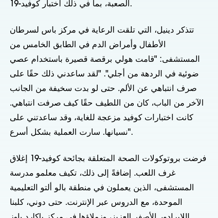
الصعبة، بما في ذلك اختبار كوفيد-19.
تتذكر دينيل، التي تلقت الرعاية في مركز باس لسرطان
الأطفال وأمراض الدم في الطابق الخامس من
المستشفى: "قامت هولي برقصة قصيرة باستخدام عصي
ضوئية في الردهة من أجلي". "لقد ساعدني ذلك حقًا على
صرف انتباهي عن الألم. حتى لو بدت سخيفة من الجانب
الآخر من الباب، كان من اللطيف حقًا كيف صرفت انتباهي.
كانت اختبارات كوفيد مزعجة للغاية، وقد ساعدتني على
نسيانها. سارت العملية بشكل أسرع".
فرضت بروتوكولات الصحة المتعلقة بجائحة كوفيد-19 إغلاق
غرف اللعب. إضافةً إلى ذلك، تكيف معلمو مدرسة
المستشفى، الذين يعملون في منطقة بالو ألتو التعليمية
الموحدة، مع الدروس عبر الإنترنت. حتى دوني، كلبنا
اللابرادور الأصفر العزيز، وزملاؤها في مركز باكارد باوز