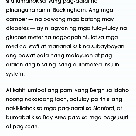
sila lumahok sa isang pag-aaral na
pinangunahan ni Buckingham. Ang mga
camper — na pawang mga batang may
diabetes — ay nilagyan ng mga tuloy-tuloy na
glucose meter na nagpapahintulot sa mga
medical staff at mananaliksik na subaybayan
ang bawat bata nang malayuan at pag-
aralan ang bisa ng isang automated insulin
system.
At kahit lumipat ang pamilyang Bergh sa Idaho
noong nakaraang taon, patuloy pa rin silang
nakikilahok sa mga pag-aaral sa Stanford, at
bumabalik sa Bay Area para sa mga pagsusuri
at pag-scan.