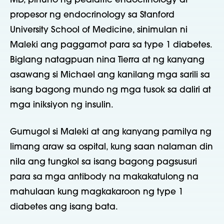
MD, pinuno ng pediatric endocrinology at
propesor ng endocrinology sa Stanford
University School of Medicine, sinimulan ni
Maleki ang paggamot para sa type 1 diabetes.
Biglang natagpuan nina Tierra at ng kanyang
asawang si Michael ang kanilang mga sarili sa
isang bagong mundo ng mga tusok sa daliri at
mga iniksiyon ng insulin.
Gumugol si Maleki at ang kanyang pamilya ng
limang araw sa ospital, kung saan nalaman din
nila ang tungkol sa isang bagong pagsusuri
para sa mga antibody na makakatulong na
mahulaan kung magkakaroon ng type 1
diabetes ang isang bata.