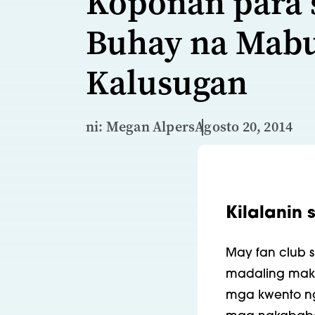
Koponan para 
Buhay na Mabu
Kalusugan
ni: Megan Alpers
Agosto 20, 2014
Kilalanin 
May fan club si 
madaling makit
mga kwento ng