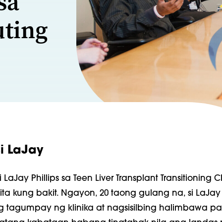
sa
ting
si LaJay
LaJay Phillips sa Teen Liver Transplant Transitioning Cl
a kung bakit. Ngayon, 20 taong gulang na, si LaJay 
 tagumpay ng klinika at nagsisilbing halimbawa pa