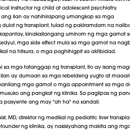
nical instructor ng child at adolescent psychiatry.
ang ilan ay nahihirapang umangkop sa mga
ulot ng transplant, tulad ng pakiramdam na naiib
kapantay, kinakailangang uminom ng mga gamot s
skedyul, mga side effect mula sa mga gamot na na
ikal na hitsura, o mga paghihigpit sa aktibidad.
i sa mga tatanggap ng transplant, ito ay isang mag
ilan ay dumaan sa mga rebeldeng yugto at maaar
kanilang mga gamot o mga appointment sa mga do
umusuko ang pangkat ng klinika. Sa paglipas ng pan
pasyente ang may "ah ha" na sandali.
uist, MD, direktor ng medikal ng pediatric liver transpla
founder ng klinika, ay nasisiyahang makita ang mg