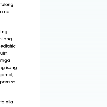
tulong
sa na
t ng
nilang
ediatric
ist.
g mga
ng isang
gamot,
 para sa
ta nila