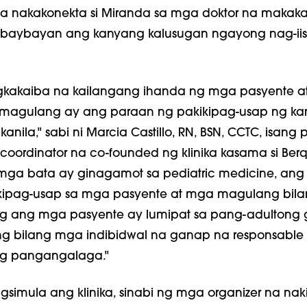
na nakakonekta si Miranda sa mga doktor na makaka
ubaybayan ang kanyang kalusugan ngayong nag-ii
gkakaiba na kailangang ihanda ng mga pasyente a
magulang ay ang paraan ng pakikipag-usap ng ka
anila," sabi ni Marcia Castillo, RN, BSN, CCTC, isang p
t coordinator na co-founded ng klinika kasama si Berqu
ga bata ay ginagamot sa pediatric medicine, an
ikipag-usap sa mga pasyente at mga magulang bila
g ang mga pasyente ay lumipat sa pang-adultong 
uring bilang mga indibidwal na ganap na responsable
ing pangangalaga."
imula ang klinika, sinabi ng mga organizer na naki