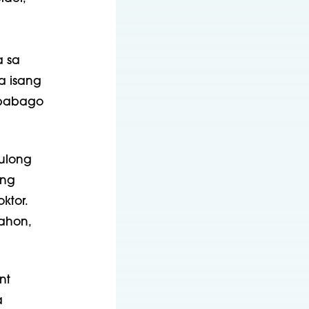
a sa
a isang
gbabago
ulong
ing
ktor.
ahon,
nt
a