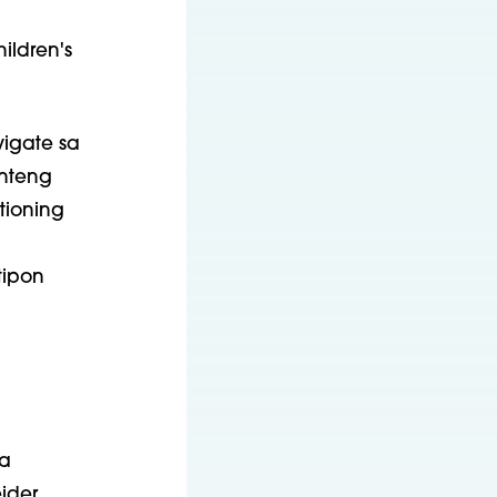
ldren's
igate sa
nteng
tioning
tipon
a
ider,