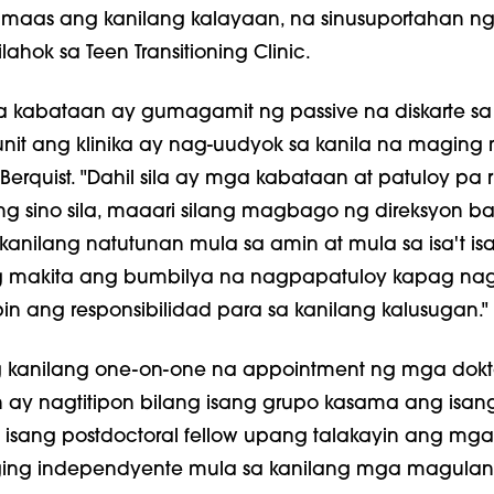
umaas ang kanilang kalayaan, na sinusuportahan n
lahok sa Teen Transitioning Clinic.
a kabataan ay gumagamit ng passive na diskarte sa
nit ang klinika ay nag-uudyok sa kanila na maging
i Berquist. "Dahil sila ay mga kabataan at patuloy pa r
 sino sila, maaari silang magbago ng direksyon ba
anilang natutunan mula sa amin at mula sa isa't isa
 makita ang bumbilya na nagpapatuloy kapag na
in ang responsibilidad para sa kanilang kalusugan."
 kanilang one-on-one na appointment ng mga dokt
ay nagtitipon bilang isang grupo kasama ang isang
t isang postdoctoral fellow upang talakayin ang mg
ging independyente mula sa kanilang mga magula