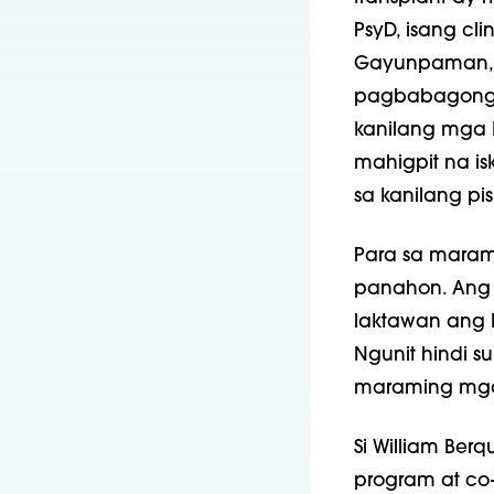
PsyD, isang cli
Gayunpaman, 
pagbabagong d
kanilang mga 
mahigpit na i
sa kanilang pis
Para sa maram
panahon. Ang 
laktawan ang 
Ngunit hindi s
maraming mga 
Si William Berq
program at co-