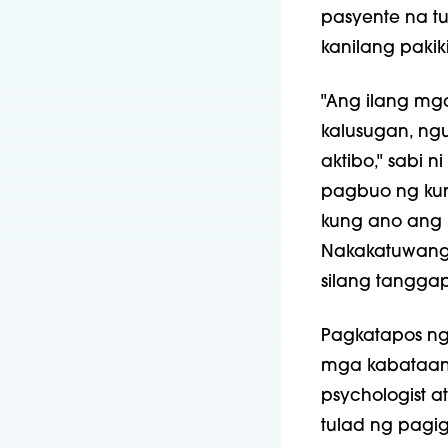
pasyente na t
kanilang pakiki
"Ang ilang mg
kalusugan, ngu
aktibo," sabi n
pagbuo ng kung
kung ano ang k
Nakakatuwang
silang tanggap
Pagkatapos ng
mga kabataan 
psychologist a
tulad ng pagi