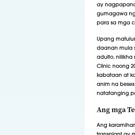
ay nagpapanat
gumagawa ng p
para sa mga c
Upang matulun
daanan mula s
adulto, nilikha
Clinic noong 2
kabataan at k
anim na beses
natatanging p
Ang mga Te
Ang karamiha
transplant ay 