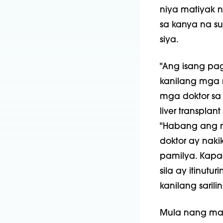
niya matiyak 
sa kanya na s
siya.
"Ang isang pa
kanilang mga 
mga doktor sa k
liver transplan
"Habang ang m
doktor ay nak
pamilya. Kapa
sila ay itinut
kanilang saril
Mula nang mags