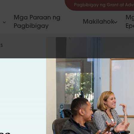
Pagbibigay ng Grant at Ad
Mga Paraan ng
Mg
Makilahok
Pagbibigay
Ep
ES