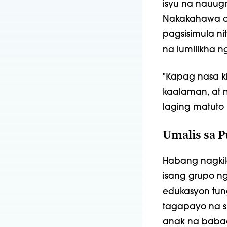
isyu na nauug
Nakakahawa ang
pagsisimula ni
na lumilikha n
"Kapag nasa kl
kaalaman, at n
laging matuto 
Umalis sa 
Habang nagkik
isang grupo n
edukasyon tung
tagapayo na s
anak na babae,