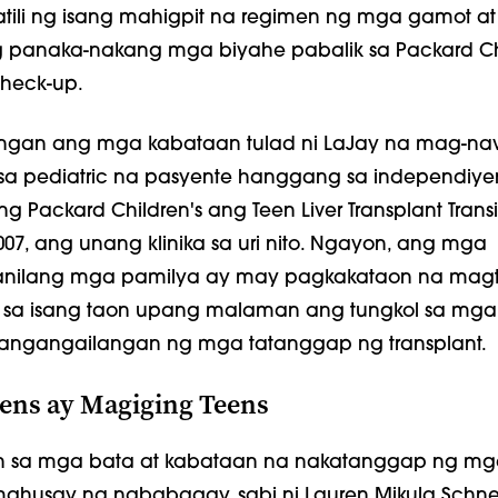
ili ng isang mahigpit na regimen ng mga gamot at
anaka-nakang mga biyahe pabalik sa Packard Chi
heck-up.
gan ang mga kabataan tulad ni LaJay na mag-nav
a pediatric na pasyente hanggang sa independiye
 ng Packard Children's ang Teen Liver Transplant Transi
007, ang unang klinika sa uri nito. Ngayon, ang mga
anilang mga pamilya ay may pagkakataon na mag
 sa isang taon upang malaman ang tungkol sa mga
angangailangan ng mga tatanggap ng transplant.
ens ay Magiging Teens
n sa mga bata at kabataan na nakatanggap ng mg
mahusay na nababagay, sabi ni Lauren Mikula Schne