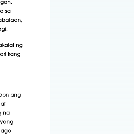
rgan.
la sa
kabataan,
gi.
akalat ng
ari kang
ipon ang
at
g na
nyang
 bago