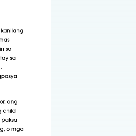
g
 kanilang
 mas
in sa
tay sa
.
gpasya
or, ang
 child
a paksa
ng, o mga