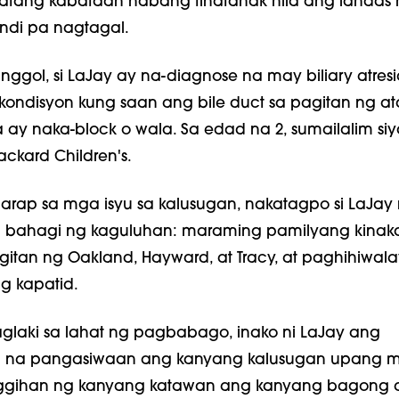
ang kabataan habang tinatahak nila ang landas 
indi pa nagtagal.
anggol, si LaJay ay na-diagnose na may biliary atresi
kondisyon kung saan ang bile duct sa pagitan ng at
a ay naka-block o wala. Sa edad na 2, sumailalim siya
ackard Children's.
rap sa mga isyu sa kalusugan, nakatagpo si LaJay n
 bahagi ng kaguluhan: maraming pamilyang kinaka
gitan ng Oakland, Hayward, at Tracy, at paghihiwala
g kapatid.
glaki sa lahat ng pagbabago, inako ni LaJay ang
ad na pangasiwaan ang kanyang kalusugan upang m
nggihan ng kanyang katawan ang kanyang bagong at