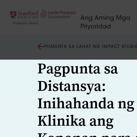
Lumaktaw sa nilalaman
Ang Aming Mga
Priyoridad
PUMUNTA SA LAHAT NG IMPACT STORI
Pagpunta sa
Distansya:
Inihahanda ng
Klinika ang