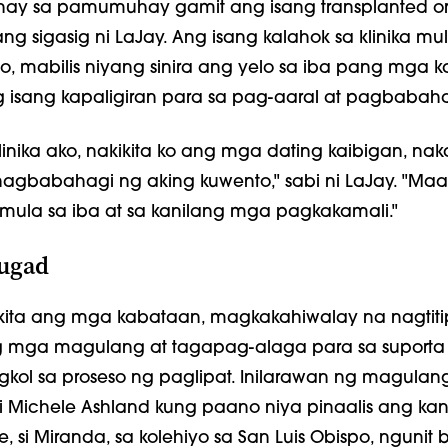
nay sa pamumuhay gamit ang isang transplanted o
 sigasig ni LaJay. Ang isang kalahok sa klinika mu
to, mabilis niyang sinira ang yelo sa iba pang mga 
g isang kapaligiran para sa pag-aaral at pagbabaha
inika ako, nakikita ko ang mga dating kaibigan, nak
agbabahagi ng aking kuwento," sabi ni LaJay. "Maa
mula sa iba at sa kanilang mga pagkakamali."
Pugad
ita ang mga kabataan, magkakahiwalay na nagtit
g mga magulang at tagapag-alaga para sa suporta 
kol sa proseso ng paglipat. Inilarawan ng magulan
i Michele Ashland kung paano niya pinaalis ang ka
 si Miranda, sa kolehiyo sa San Luis Obispo, ngunit