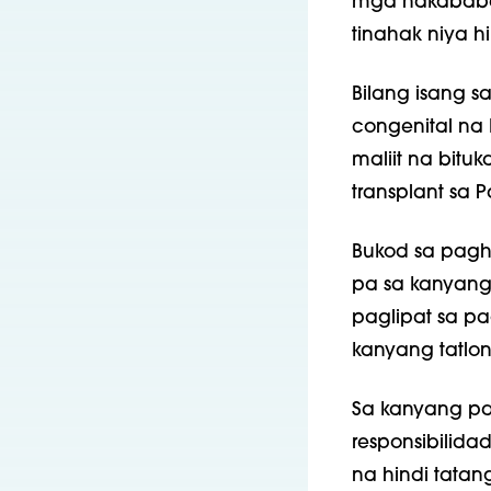
mga nakababat
tinahak niya h
Bilang isang s
congenital na 
maliit na bituk
transplant sa P
Bukod sa pagha
pa sa kanyang
paglipat sa pa
kanyang tatlon
Sa kanyang pa
responsibilid
na hindi tata