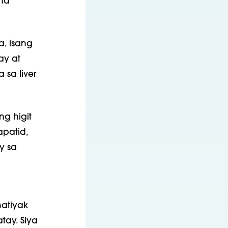
na
a, isang
ay at
 sa liver
g higit
patid,
y sa
atiyak
ay. Siya