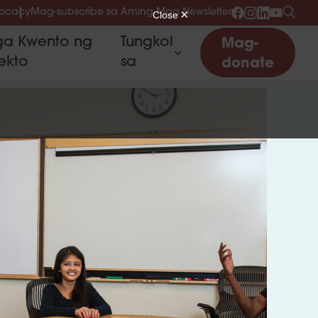
vocacy
Mag-subscribe sa Aming Mga Newsletter
a Kwento ng
Tungkol
Mag-
ekto
sa
donate