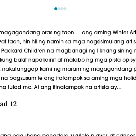
amagagandang oras ng taon … ang aming Winter Ar
t taon, hinihiling namin sa mga nagsisimulang artis
Packard Children na magbahagi ng likhang sining 
ung bakit napakainit at malabo ng mga pista opisy
, nakatanggap kami ng maraming magagandang pi
l na pagsusumite ang itatampok sa aming mga holi
a tulad mo. At ang itinatampok na artista ay…
dad 12