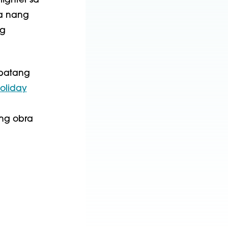
ighter sa
la nang
ng
batang
oliday
ng obra