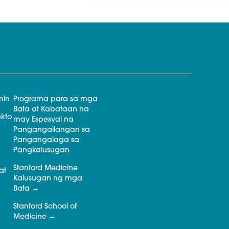
min
Programa para sa mga
Bata at Kabataan na
kto
may Espesyal na
Pangangailangan sa
Pangangalaga sa
Pangkalusugan
Stanford Medicine
at
Kalusugan ng mga
Bata
Stanford School of
Medicine