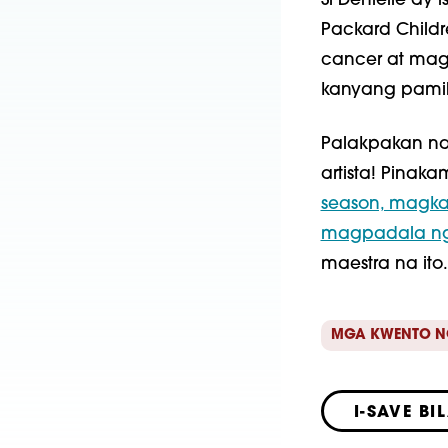
Si Denielle ay
Packard Childr
cancer at mag
kanyang pamil
Palakpakan n
artista! Pinak
season, magka
magpadala ng
maestra na ito
MGA KWENTO N
I-SAVE BI