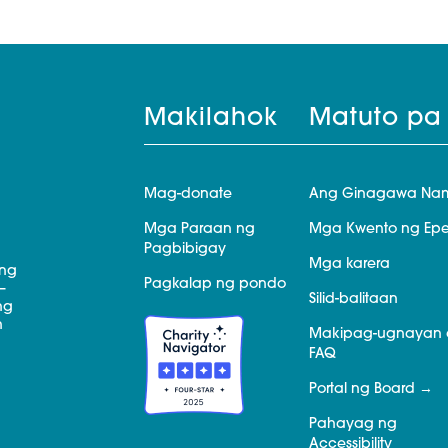
Makilahok
Matuto pa
Mag-donate
Ang Ginagawa Na
Mga Paraan ng
Mga Kwento ng Epe
Pagbibigay
Mga karera
 ng
Pagkalap ng pondo
—
Silid-balitaan
ng
n
Makipag-ugnayan 
FAQ
Portal ng Board
Pahayag ng
Accessibility