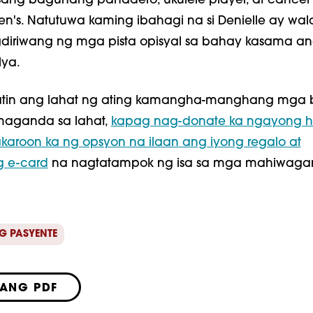
 isang baguhang panadero, ukulele player, at cancer f
en's. Natutuwa kaming ibahagi na si Denielle ay wa
diriwang ng mga pista opisyal sa bahay kasama a
ya.
atin ang lahat ng ating kamangha-manghang mga 
amaganda sa lahat,
kapag nag-donate ka ngayong h
karoon ka ng opsyon na ilaan ang iyong regalo at
 e-card
na nagtatampok ng isa sa mga mahiwaga
.
G PASYENTE
LANG PDF