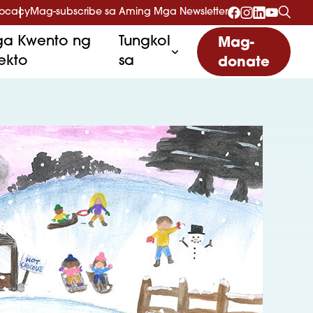
vocacy
Mag-subscribe sa Aming Mga Newsletter
a Kwento ng
Tungkol
Mag-
ekto
sa
donate