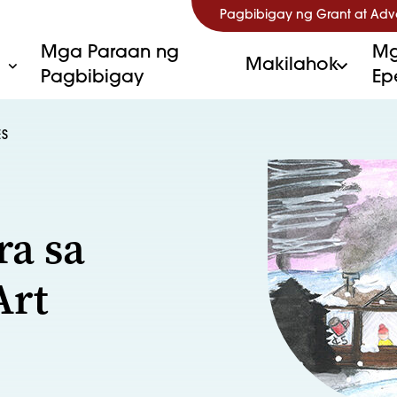
Pagbibigay ng Grant at Ad
Mga Paraan ng
Mg
Makilahok
Pagbibigay
Ep
ES
ra sa
Art