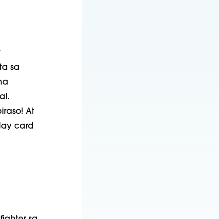
t
ta sa
na
al.
raso! At
day card