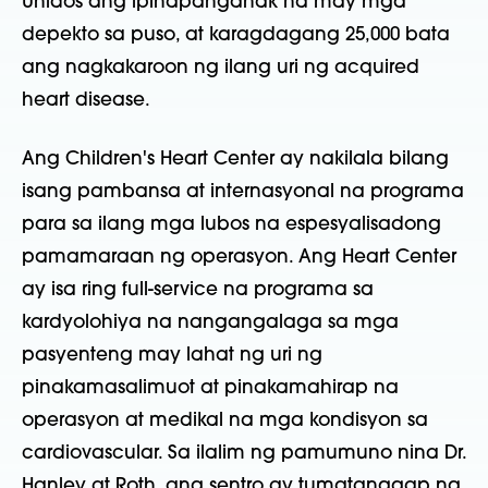
Unidos ang ipinapanganak na may mga
depekto sa puso, at karagdagang 25,000 bata
ang nagkakaroon ng ilang uri ng acquired
heart disease.
Ang Children's Heart Center ay nakilala bilang
isang pambansa at internasyonal na programa
para sa ilang mga lubos na espesyalisadong
pamamaraan ng operasyon. Ang Heart Center
ay isa ring full-service na programa sa
kardyolohiya na nangangalaga sa mga
pasyenteng may lahat ng uri ng
pinakamasalimuot at pinakamahirap na
operasyon at medikal na mga kondisyon sa
cardiovascular. Sa ilalim ng pamumuno nina Dr.
Hanley at Roth, ang sentro ay tumatanggap ng