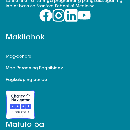
sentro nito—at sa mga programang pangkalusugan ng
ina at bata sa Stanford School of Medicine.
Makilahok
Mag-donate
Mga Paraan ng Pagbibigay
Pagkalap ng pondo
Matuto pa