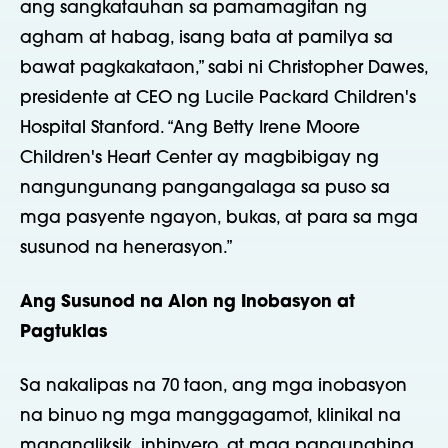
ang sangkatauhan sa pamamagitan ng
agham at habag, isang bata at pamilya sa
bawat pagkakataon,” sabi ni Christopher Dawes,
presidente at CEO ng Lucile Packard Children's
Hospital Stanford. “Ang Betty Irene Moore
Children's Heart Center ay magbibigay ng
nangungunang pangangalaga sa puso sa
mga pasyente ngayon, bukas, at para sa mga
susunod na henerasyon.”
Ang Susunod na Alon ng Inobasyon at
Pagtuklas
Sa nakalipas na 70 taon, ang mga inobasyon
na binuo ng mga manggagamot, klinikal na
mananaliksik, inhinyero, at mga pangunahing