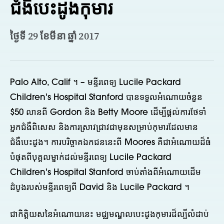
ជំងឺបេះដូងកុមារ
ថ្ងៃទី 29 ខែមីនា ឆ្នាំ 2017
Palo Alto, Calif ។ – មន្ទីរពេទ្យ Lucile Packard
Children's Hospital Stanford បានទទួលអំណោយចំនួន
$50 លានពី Gordon និង Betty Moore ដើម្បីផ្តល់ការថែទាំ
អ្នកជំងឺពិសេស និងការស្រាវជ្រាវជាមុនសម្រាប់កុមារដែលមាន
ជំងឺបេះដូង។ ការបរិច្ចាគឯកជននេះពី Moores គឺជាអំណោយដ៏ធំ
បំផុតពីបុគ្គលម្នាក់ដល់មន្ទីរពេទ្យ Lucile Packard
Children's Hospital Stanford ចាប់តាំងពីអំណោយដើម
ដំបូងរបស់មន្ទីរពេទ្យពី David និង Lucile Packard ។
ជាកិត្តិយសនៃអំណោយនេះ មជ្ឈមណ្ឌលបេះដូងកុមារដ៏ល្បីលំដាប់