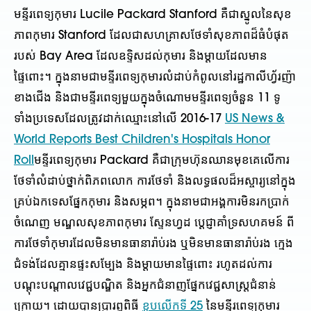
មន្ទីរពេទ្យកុមារ Lucile Packard Stanford គឺជាស្នូលនៃសុខ
ភាពកុមារ Stanford ដែលជាសហគ្រាសថែទាំសុខភាពដ៏ធំបំផុត
របស់ Bay Area ដែលឧទ្ទិសដល់កុមារ និងម្តាយដែលមាន
ផ្ទៃពោះ។ ក្នុងនាមជាមន្ទីរពេទ្យកុមារលំដាប់កំពូលនៅរដ្ឋកាលីហ្វ័រញ៉ា
ខាងជើង និងជាមន្ទីរពេទ្យមួយក្នុងចំណោមមន្ទីរពេទ្យចំនួន 11 ទូ
ទាំងប្រទេសដែលត្រូវដាក់ឈ្មោះនៅលើ 2016-17
US News &
World Reports Best Children's Hospitals Honor
Roll
មន្ទីរពេទ្យកុមារ Packard គឺជាក្រុមហ៊ុនឈានមុខគេលើការ
ថែទាំលំដាប់ថ្នាក់ពិភពលោក ការថែទាំ និងលទ្ធផលដ៏អស្ចារ្យនៅក្នុង
គ្រប់ឯកទេសផ្នែកកុមារ និងសម្ភព។ ក្នុងនាមជាអង្គការមិនរកប្រាក់
ចំណេញ មណ្ឌលសុខភាពកុមារ ស្ទែនហ្វដ ប្តេជ្ញាគាំទ្រសហគមន៍ ពី
ការថែទាំកុមារដែលមិនមានធានារ៉ាប់រង ឬមិនមានធានារ៉ាប់រង ក្មេង
ជំទង់ដែលគ្មានផ្ទះសម្បែង និងម្តាយមានផ្ទៃពោះ រហូតដល់ការ
បណ្តុះបណ្តាលវេជ្ជបណ្ឌិត និងអ្នកជំនាញផ្នែកវេជ្ជសាស្ត្រជំនាន់
ក្រោយ។ ដោយបានប្រារព្ធពិធី
ខួបលើកទី 25
នៃមន្ទីរពេទ្យកុមារ