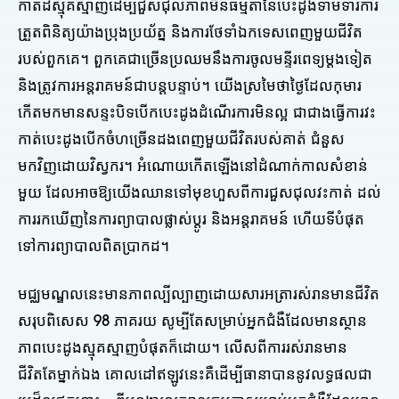
កាត់ដ៏ស្មុគស្មាញដើម្បីជួសជុលភាពមិនធម្មតានៃបេះដូងទាមទារការ
ត្រួតពិនិត្យយ៉ាងប្រុងប្រយ័ត្ន និងការថែទាំឯកទេសពេញមួយជីវិត
របស់ពួកគេ។ ពួកគេជាច្រើនប្រឈមនឹងការចូលមន្ទីរពេទ្យម្តងទៀត
និងត្រូវការអន្តរាគមន៍ជាបន្តបន្ទាប់។ យើងស្រមៃថាថ្ងៃដែលកុមារ
កើតមកមានសន្ទះបិទបើកបេះដូងដំណើរការមិនល្អ ជាជាងធ្វើការវះ
កាត់បេះដូងបើកចំហច្រើនដងពេញមួយជីវិតរបស់គាត់ ជំនួស
មកវិញដោយវិស្វករ។ អំណោយកើតឡើងនៅដំណាក់កាលសំខាន់
មួយ ដែលអាចឱ្យយើងឈានទៅមុខហួសពីការជួសជុលវះកាត់ ដល់
ការរកឃើញនៃការព្យាបាលផ្លាស់ប្តូរ និងអន្តរាគមន៍ ហើយទីបំផុត
ទៅការព្យាបាលពិតប្រាកដ។
មជ្ឈមណ្ឌលនេះមានភាពល្បីល្បាញដោយសារអត្រារស់រានមានជីវិត
សរុបពិសេស 98 ភាគរយ សូម្បីតែសម្រាប់អ្នកជំងឺដែលមានស្ថាន
ភាពបេះដូងស្មុគស្មាញបំផុតក៏ដោយ។ លើសពីការរស់រានមាន
ជីវិតតែម្នាក់ឯង គោលដៅឥឡូវនេះគឺដើម្បីធានាបាននូវលទ្ធផលជា