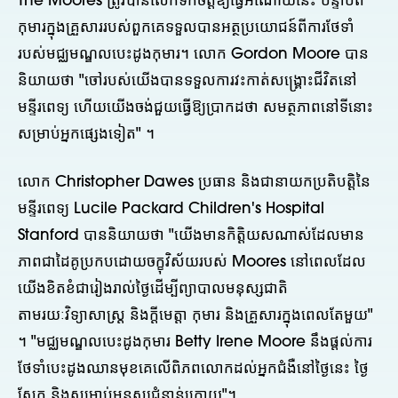
The Moores ត្រូវបានលើកទឹកចិត្តឱ្យធ្វើអំណោយនេះ បន្ទាប់ពី
កុមារក្នុងគ្រួសាររបស់ពួកគេទទួលបានអត្ថប្រយោជន៍ពីការថែទាំ
របស់មជ្ឈមណ្ឌលបេះដូងកុមារ។ លោក Gordon Moore បាន
និយាយថា "ចៅរបស់យើងបានទទួលការវះកាត់សង្គ្រោះជីវិតនៅ
មន្ទីរពេទ្យ ហើយយើងចង់ជួយធ្វើឱ្យប្រាកដថា សមត្ថភាពនៅទីនោះ
សម្រាប់អ្នកផ្សេងទៀត" ។
លោក Christopher Dawes ប្រធាន និងជានាយកប្រតិបត្តិនៃ
មន្ទីរពេទ្យ Lucile Packard Children's Hospital
Stanford បាននិយាយថា "យើងមានកិត្តិយសណាស់ដែលមាន
ភាពជាដៃគូប្រកបដោយចក្ខុវិស័យរបស់ Moores នៅពេលដែល
យើងខិតខំជារៀងរាល់ថ្ងៃដើម្បីព្យាបាលមនុស្សជាតិ
តាមរយៈវិទ្យាសាស្ត្រ និងក្តីមេត្តា កុមារ និងគ្រួសារក្នុងពេលតែមួយ"
។ "មជ្ឈមណ្ឌលបេះដូងកុមារ Betty Irene Moore នឹងផ្តល់ការ
ថែទាំបេះដូងឈានមុខគេលើពិភពលោកដល់អ្នកជំងឺនៅថ្ងៃនេះ ថ្ងៃ
ស្អែក និងសម្រាប់មនុស្សជំនាន់ក្រោយ"។