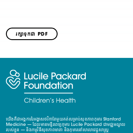
រក្សាទុកជា PDF
យើងគឺជាអង្គការរៃអង្គាសថវិកាតែមួយគត់សម្រាប់សុខភាពកុមារ Stanford
Medicine — ដែលមានមន្ទីរពេទ្យកុមារ Lucile Packard ជាមជ្ឈមណ្ឌល
របស់ខ្លួន — និងកម្មវិធីសុខភាពមាតា និងកុមារនៅសាលាវេជ្ជសាស្ត្រ