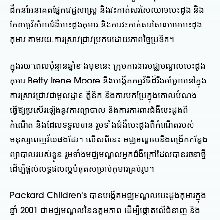
ដឹកនាំអនាគតផ្នែកវេជ្ជសាស្ត្រ និងវះកាត់សរសៃឈាមបេះដូង និង
កែលម្អវិស័យជំងឺបេះដូងកុមារ និងការវះកាត់សរសៃឈាមបេះដូង
កុមារ តាមរយៈការស្រាវជ្រាវប្រកបដោយភាពច្នៃប្រឌិត។
ក្នុងរយៈពេលប៉ុន្មានឆ្នាំខាងមុខនេះ ក្រុមការងារមជ្ឈមណ្ឌលបេះដូង
កុមារ Betty Irene Moore នឹងបង្កើតកម្មវិធីដ៏រឹងមាំមួយនៅក្នុង
ការស្រាវជ្រាវជាមូលដ្ឋាន គ្លីនិក និងការបកប្រែក្នុងគោលបំណង
ធ្វើឱ្យប្រសើរឡើងនូវការព្យាបាល និងការការពារជំងឺបេះដូងពី
កំណើត និងដែលទទួលបាន រួមទាំងជំងឺបេះដូងពីកំណើតរបស់
មនុស្សពេញវ័យផងដែរ។ លើសពីនេះ មជ្ឈមណ្ឌលនឹងពង្រីកកន្លែង
ព្យាបាលរបស់ខ្លួន រួមទាំងមជ្ឈមណ្ឌលអ្នកជំងឺក្រៅដែលបានរចនាថ្មី
ដើម្បីផ្តល់លទ្ធផលល្អបំផុតសម្រាប់កុមារគ្រប់រូប។
Packard Children's បានបង្កើតមជ្ឈមណ្ឌលបេះដូងកុមារក្នុង
ឆ្នាំ 2001 ជាមជ្ឈមណ្ឌលនៃឧត្តមភាព ដើម្បីផ្តោតលើជំនាញ និង