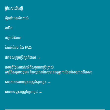
អ្វីដែលយើងធ្វើ
រឿងរ៉ាវផលប៉ះពាល់
អាជីព
បន្ទប់ព័ត៌មាន
ទំនាក់ទំនង និង FAQ
ផតថលក្រុមប្រឹក្សាភិបាល
សេចក្តីថ្លែងការណ៍អំពីលទ្ធភាពប្រើប្រាស់
កម្មវិធីសម្រាប់កុមារ និងយុវជនដែលមានតម្រូវការថែទាំសុខភាពពិសេស
សុខភាពកុមារវេជ្ជសាស្ត្រស្ទែនហ្វដ
សាលាវេជ្ជសាស្ត្រស្ទែនហ្វដ