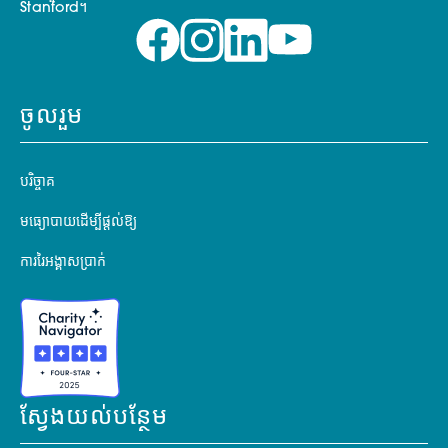
Stanford។
ចូលរួម
បរិច្ចាគ
មធ្យោបាយដើម្បីផ្តល់ឱ្យ
ការរៃអង្គាសប្រាក់
ស្វែងយល់បន្ថែម