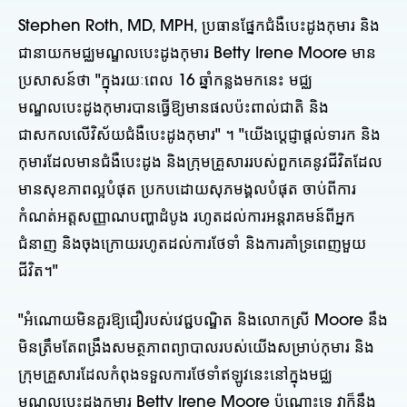
Stephen Roth, MD, MPH, ប្រធានផ្នែកជំងឺបេះដូងកុមារ និង
ជានាយកមជ្ឈមណ្ឌលបេះដូងកុមារ Betty Irene Moore មាន
ប្រសាសន៍ថា "ក្នុងរយៈពេល 16 ឆ្នាំកន្លងមកនេះ មជ្ឈ
មណ្ឌលបេះដូងកុមារបានធ្វើឱ្យមានផលប៉ះពាល់ជាតិ និង
ជាសកលលើវិស័យជំងឺបេះដូងកុមារ" ។ "យើងប្តេជ្ញាផ្តល់ទារក និង
កុមារដែលមានជំងឺបេះដូង និងក្រុមគ្រួសាររបស់ពួកគេនូវជីវិតដែល
មានសុខភាពល្អបំផុត ប្រកបដោយសុភមង្គលបំផុត ចាប់ពីការ
កំណត់អត្តសញ្ញាណបញ្ហាដំបូង រហូតដល់ការអន្តរាគមន៍ពីអ្នក
ជំនាញ និងចុងក្រោយរហូតដល់ការថែទាំ និងការគាំទ្រពេញមួយ
ជីវិត។"
"អំណោយមិនគួរឱ្យជឿរបស់វេជ្ជបណ្ឌិត និងលោកស្រី Moore នឹង
មិនត្រឹមតែពង្រឹងសមត្ថភាពព្យាបាលរបស់យើងសម្រាប់កុមារ និង
ក្រុមគ្រួសារដែលកំពុងទទួលការថែទាំឥឡូវនេះនៅក្នុងមជ្ឈ
មណ្ឌលបេះដូងកុមារ Betty Irene Moore ប៉ុណ្ណោះទេ វាក៏នឹង