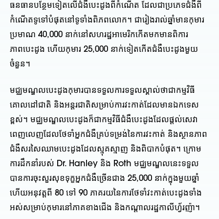
ធនធានបន្ថែមទៀតលើជំងឺបេះដូងពីកំណើត ដែលជាប្រភេទជំងឺពី
កំណើតទូទៅបំផុតនៅទូទាំងពិភពលោក។ ជារៀងរាល់ឆ្នាំមានកុមារ
ប្រមាណ 40,000 នាក់នៅសហរដ្ឋអាមេរិកកើតមកមានពិការ
ភាពបេះដូង ហើយកុមារ 25,000 នាក់ទៀតកើតជំងឺបេះដូងមួយ
ចំនួន។
មជ្ឈមណ្ឌលបេះដូងកុមារបានទទួលការទទួលស្គាល់ថាជាកម្មវិធី
គោលដៅជាតិ និងអន្តរជាតិសម្រាប់ការវះកាត់ដែលមានឯកទេស
ខ្ពស់។ មជ្ឈមណ្ឌលបេះដូងក៏ជាកម្មវិធីជំងឺបេះដូងដែលផ្តល់សេវា
ពេញលេញដែលថែទាំអ្នកជំងឺគ្រប់ទម្រង់នៃការវះកាត់ និងស្ថានភាព
ជំងឺសរសៃឈាមបេះដូងដែលស្មុគស្មាញ និងពិបាកបំផុត។ ក្រោម
ការដឹកនាំរបស់ Dr. Hanley និង Roth មជ្ឈមណ្ឌលនេះទទួល
បានការចុះសួរសុខទុក្ខអ្នកជំងឺច្រើនជាង 25,000 នាក់ក្នុងមួយឆ្នាំ
ហើយអនុវត្តពី 80 ទៅ 90 ភាគរយនៃការថែទាំវះកាត់បេះដូងទាំង
អស់សម្រាប់កុមារនៅភាគខាងជើង និងកណ្តាលរដ្ឋកាលីហ្វ័រញ៉ា។