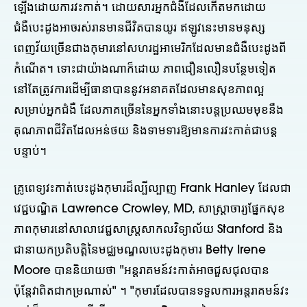
ឡើងដោយការវះកាត់។ ដោយសារអ្នកជំងឺដែលកើតមកដោយ
ជំងឺបេះដូងអាចរស់រានមានជីវិតបានយូរ ឥឡូវនេះមានមនុស្ស
ពេញវ័យច្រើនជាងកុមារនៅសហរដ្ឋអាមេរិកដែលមានជំងឺបេះដូងពី
កំណើត។ ទោះជាយ៉ាងណាក៏ដោយ ភាពជឿនលឿនបន្ថែមទៀត
នៅតែត្រូវការដើម្បីធានាបាននូវអនាគតដែលមានសុខភាពល្អ
សម្រាប់អ្នកជំងឺ ដែលភាគច្រើននៃអ្នកទាំងនោះបន្តប្រឈមមុខនឹង
គុណភាពជីវិតដែលអន់ថយ និងទាមទារឱ្យមានការវះកាត់ជាបន្ត
បន្ទាប់។
គ្រូពេទ្យវះកាត់បេះដូងកុមារដ៏ល្បីល្បាញ Frank Hanley ដែលជា
វេជ្ជបណ្ឌិត Lawrence Crowley, MD, សាស្ត្រាចារ្យផ្នែកសុខ
ភាពកុមារនៅសាលាវេជ្ជសាស្ត្រសាកលវិទ្យាល័យ Stanford និង
ជានាយកប្រតិបត្តិនៃមជ្ឈមណ្ឌលបេះដូងកុមារ Betty Irene
Moore បាននិយាយថា "អន្តរាគមន៍វះកាត់អាចជួសជុលបាន
ប៉ុន្តែវាពិតជាកម្រណាស់" ។ "កុមារដែលបានទទួលការអន្តរាគមន៍វះ