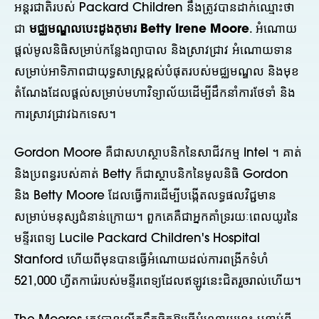
អន្តរជាតិរបស់ Packard Children នឹងត្រូវបានដាក់ឈ្មោះថា
ជា
មជ្ឈមណ្ឌលបេះដូងកុមារ Betty Irene Moore
. អំណោយ
ផ្តល់មូលនិធិសម្រាប់កន្លែងព្យាបាល និងស្រាវជ្រាវ អំណោយទាន
សម្រាប់អាទិភាពជាយុទ្ធសាស្រ្តខ្ពស់បំផុតរបស់មជ្ឈមណ្ឌល និងមុខ
តំណែងដែលផ្តល់សម្រាប់មហាវិទ្យាល័យដើម្បីដឹកនាំការថែទាំ និង
ការស្រាវជ្រាវឯកទេស។
Gordon Moore គឺជាសហស្ថាបនិកនៃសាជីវកម្ម Intel ។ គាត់
និងប្រពន្ធរបស់គាត់ Betty ក៏ជាស្ថាបនិកនៃមូលនិធិ Gordon
និង Betty Moore ដែលធ្វើការដើម្បីបង្កើតលទ្ធផលវិជ្ជមាន
សម្រាប់មនុស្សជំនាន់ក្រោយ។ ពួកគេគឺជាអ្នកគាំទ្ររយៈពេលយូរនៃ
មន្ទីរពេទ្យ Lucile Packard Children's Hospital
Stanford ហើយពីមុនបានធ្វើអំណោយដល់ការពង្រីកទំហំ
521,000 ហ្វីតការ៉េរបស់មន្ទីរពេទ្យដែលឥឡូវនេះជិតរួចរាល់ហើយ។