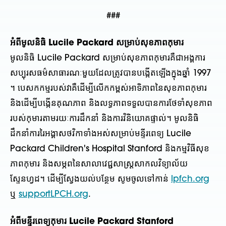
###
អំពីមូលនិធិ Lucile Packard សម្រាប់សុខភាពកុមារ
មូលនិធិ Lucile Packard សម្រាប់សុខភាពកុមារគឺជាអង្គការ
សប្បុរសធម៌សាធារណៈមួយដែលត្រូវបានបង្កើតឡើងក្នុងឆ្នាំ 1997
។ បេសកកម្មរបស់វាគឺដើម្បីលើកកម្ពស់អាទិភាពនៃសុខភាពកុមារ
និងដើម្បីបង្កើនគុណភាព និងលទ្ធភាពទទួលបានការថែទាំសុខភាព
របស់កុមារតាមរយៈការដឹកនាំ និងការវិនិយោគផ្ទាល់។ មូលនិធិ
ដឹកនាំការរៃអង្គាសថវិកាទាំងអស់សម្រាប់មន្ទីរពេទ្យ Lucile
Packard Children's Hospital Stanford និងកម្មវិធីសុខ
ភាពកុមារ និងសម្ភពនៃសាលាវេជ្ជសាស្ត្រសាកលវិទ្យាល័យ
ស្ទែនហ្វដ។ ដើម្បីស្វែងយល់បន្ថែម សូមចូលទៅកាន់
lpfch.org
ឬ
supportLPCH.org
.
អំពីមន្ទីរពេទ្យកុមារ Lucile Packard Stanford