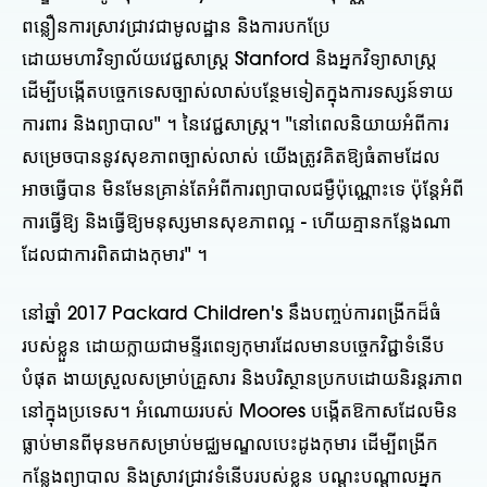
ពន្លឿនការស្រាវជ្រាវជាមូលដ្ឋាន និងការបកប្រែ
ដោយមហាវិទ្យាល័យវេជ្ជសាស្ត្រ Stanford និងអ្នកវិទ្យាសាស្ត្រ
ដើម្បីបង្កើតបច្ចេកទេសច្បាស់លាស់បន្ថែមទៀតក្នុងការទស្សន៍ទាយ
ការពារ និងព្យាបាល" ។ នៃវេជ្ជសាស្ត្រ។ "នៅពេលនិយាយអំពីការ
សម្រេចបាននូវសុខភាពច្បាស់លាស់ យើងត្រូវគិតឱ្យធំតាមដែល
អាចធ្វើបាន មិនមែនគ្រាន់តែអំពីការព្យាបាលជម្ងឺប៉ុណ្ណោះទេ ប៉ុន្តែអំពី
ការធ្វើឱ្យ និងធ្វើឱ្យមនុស្សមានសុខភាពល្អ - ហើយគ្មានកន្លែងណា
ដែលជាការពិតជាងកុមារ" ។
នៅឆ្នាំ 2017 Packard Children's នឹងបញ្ចប់ការពង្រីកដ៏ធំ
របស់ខ្លួន ដោយក្លាយជាមន្ទីរពេទ្យកុមារដែលមានបច្ចេកវិជ្ជាទំនើប
បំផុត ងាយស្រួលសម្រាប់គ្រួសារ និងបរិស្ថានប្រកបដោយនិរន្តរភាព
នៅក្នុងប្រទេស។ អំណោយរបស់ Moores បង្កើតឱកាសដែលមិន
ធ្លាប់មានពីមុនមកសម្រាប់មជ្ឈមណ្ឌលបេះដូងកុមារ ដើម្បីពង្រីក
កន្លែងព្យាបាល និងស្រាវជ្រាវទំនើបរបស់ខ្លួន បណ្តុះបណ្តាលអ្នក