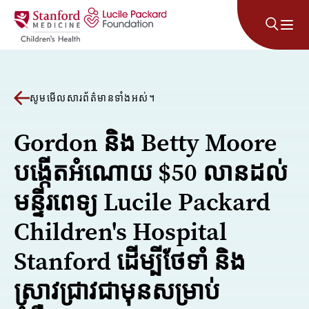
រំលងទៅមាតិកា
សូមមើលសារព័ត៌មានទាំងអស់។
Gordon និង Betty Moore
បង្កើតអំណោយ $50 លានដល់
មន្ទីរពេទ្យ Lucile Packard
Children's Hospital
Stanford ដើម្បីថែទាំ និង
ស្រាវជ្រាវជាមុនសម្រាប់