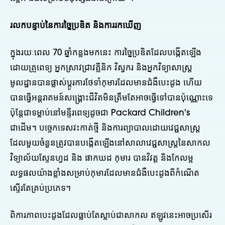
រលកបន្ទាប់នៃការច្នៃប្រឌិត និងការរកឃើញ
ក្នុងរយៈពេល 70 ឆ្នាំកន្លងមកនេះ ការច្នៃប្រឌិតដែលបង្កើតឡើង
ដោយគ្រូពេទ្យ អ្នកស្រាវជ្រាវគ្លីនិក វិស្វករ និងអ្នកវិទ្យាសាស្ត្រ
មូលដ្ឋានបានផ្លាស់ប្តូរការថែទាំកុមារដែលមានជំងឺបេះដូង ហើយ
បានធ្វើអន្តរាគមន៍សង្គ្រោះជីវិតមិនត្រឹមតែអាចធ្វើទៅបានប៉ុណ្ណោះទេ
ប៉ុន្តែជាទម្លាប់នៅមន្ទីរពេទ្យដូចជា Packard Children's
ជាដើម។ បច្ចេកទេសវះកាត់ថ្មី និងការព្យាបាលដោយវេជ្ជសាស្រ្ដ
ដែលមួយចំនួនត្រូវបានបង្កើតឡើងនៅសាលាវេជ្ជសាស្ត្រនៃសាកល
វិទ្យាល័យស្ទែនហ្វដ និង ផាកឃដ កុមារ បានវិវត្ត និងកែលម្អ
លទ្ធផលយ៉ាងខ្លាំងសម្រាប់កុមារដែលមានជំងឺបេះដូងពីកំណើត
ស្ទើរតែគ្រប់ប្រភេទ។
ពិការភាពបេះដូងដែលធ្លាប់តែស្លាប់ជាសាកល ឥឡូវនេះអាចប្រសើរ