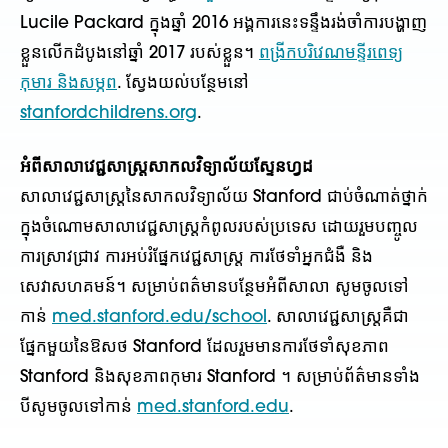
Lucile Packard ក្នុងឆ្នាំ 2016 អង្គការនេះទន្ទឹងរង់ចាំការបង្ហាញ
ខ្លួនលើកដំបូងនៅឆ្នាំ 2017 របស់ខ្លួន។
ពង្រីកបរិវេណមន្ទីរពេទ្យ
កុមារ និងសម្ភព
. ស្វែងយល់បន្ថែមនៅ
stanfordchildrens.org
.
អំពីសាលាវេជ្ជសាស្ត្រសាកលវិទ្យាល័យស្ទែនហ្វដ
សាលាវេជ្ជសាស្ត្រនៃសាកលវិទ្យាល័យ Stanford ជាប់ចំណាត់ថ្នាក់
ក្នុងចំណោមសាលាវេជ្ជសាស្ត្រកំពូលរបស់ប្រទេស ដោយរួមបញ្ចូល
ការស្រាវជ្រាវ ការអប់រំផ្នែកវេជ្ជសាស្រ្ត ការថែទាំអ្នកជំងឺ និង
សេវាសហគមន៍។ សម្រាប់ពត៌មានបន្ថែមអំពីសាលា សូមចូលទៅ
កាន់
med.stanford.edu/school
. សាលាវេជ្ជសាស្រ្ដគឺជា
ផ្នែកមួយនៃឱសថ Stanford ដែលរួមមានការថែទាំសុខភាព
Stanford និងសុខភាពកុមារ Stanford ។ សម្រាប់​ព័ត៌មាន​ទាំង​
បី​សូម​ចូល​ទៅ​កាន់
med.stanford.edu
.