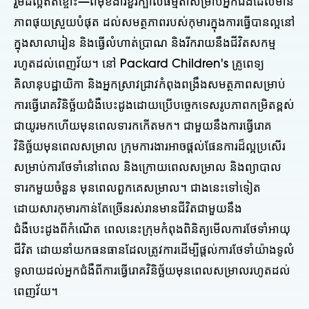
រួមដ៏ល្អឥតខ្ចោះ—ពីមុខងារខួរក្បាលធម្មតាសម្រាប់អ្នកជំងឺដែលមាន
ភាពផុយស្រួយបំផុត ដល់សមត្ថភាពរបស់កុមារក្នុងការធ្វើបានល្អនៅ
ក្នុងសាលារៀន និងធ្វើលំហាត់ប្រាណ និងរីករាយនឹងជីវិតសកម្ម
រហូតដល់ពេញវ័យ។ នៅ Packard Children's គ្រូពេទ្យ
គិលានុបដ្ឋាយិកា និងអ្នកស្រាវជ្រាវកំពុងពង្រឹងសមត្ថភាពសម្រាប់
ការធ្វើរោគវិនិច្ឆ័យជំងឺបេះដូងដោយប្រើបច្ចេកទេសរូបភាពកម្រិតខ្ពស់
ជាយូរមកហើយមុនពេលទារកកើតមក។ ជាមួយនឹងការធ្វើរោគ
វិនិច្ឆ័យមុនពេលសម្រាល ក្រុមការងារអាចផ្តល់ផែនការដ៏ល្អប្រសើរ
សម្រាប់ការថែទាំនៅពេល និងក្រោយពេលសម្រាល និងព្យាបាល
ទារកមួយចំនួន មុនពេលពួកគេសម្រាល។ ជាងនេះទៅទៀត
ដោយសារកុមារកាន់តែច្រើនរស់រានមានជីវិតជាមួយនឹង
ជំងឺបេះដូងពីកំណើត ពេលនេះក្រុមកំពុងពិនិត្យមើលការថែទាំអាយុ
ជីវិត ដោយនាំយកធនធានដែលត្រូវការដើម្បីផ្តល់ការថែទាំយ៉ាងទូលំ
ទូលាយដល់អ្នកជំងឺពីការធ្វើរោគវិនិច្ឆ័យមុនពេលសម្រាលរហូតដល់
ពេញវ័យ។