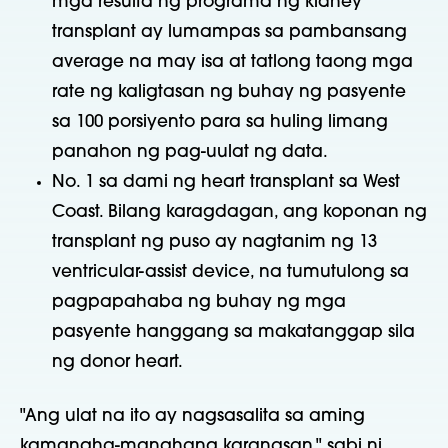
mga resulta ng programa ng kidney
transplant ay lumampas sa pambansang
average na may isa at tatlong taong mga
rate ng kaligtasan ng buhay ng pasyente
sa 100 porsiyento para sa huling limang
panahon ng pag-uulat ng data.
No. 1 sa dami ng heart transplant sa West
Coast. Bilang karagdagan, ang koponan ng
transplant ng puso ay nagtanim ng 13
ventricular-assist device, na tumutulong sa
pagpapahaba ng buhay ng mga
pasyente hanggang sa makatanggap sila
ng donor heart.
"Ang ulat na ito ay nagsasalita sa aming
kamangha-manghang karanasan," sabi ni