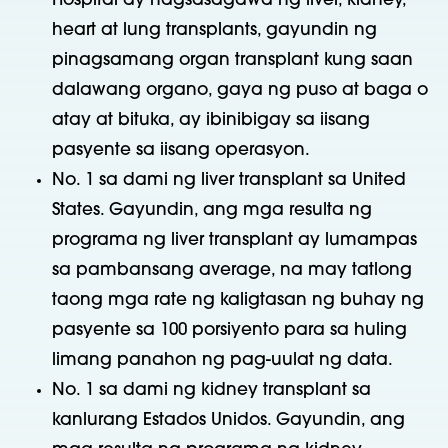
Hospital ay nagsasagawa ng liver, kidney,
heart at lung transplants, gayundin ng
pinagsamang organ transplant kung saan
dalawang organo, gaya ng puso at baga o
atay at bituka, ay ibinibigay sa iisang
pasyente sa iisang operasyon.
No. 1 sa dami ng liver transplant sa United
States. Gayundin, ang mga resulta ng
programa ng liver transplant ay lumampas
sa pambansang average, na may tatlong
taong mga rate ng kaligtasan ng buhay ng
pasyente sa 100 porsiyento para sa huling
limang panahon ng pag-uulat ng data.
No. 1 sa dami ng kidney transplant sa
kanlurang Estados Unidos. Gayundin, ang