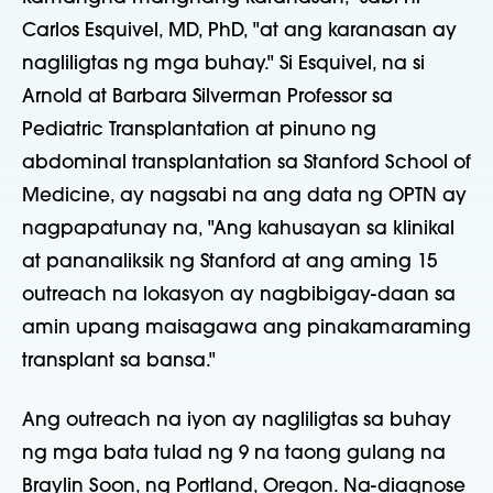
Carlos Esquivel, MD, PhD, "at ang karanasan ay
nagliligtas ng mga buhay." Si Esquivel, na si
Arnold at Barbara Silverman Professor sa
Pediatric Transplantation at pinuno ng
abdominal transplantation sa Stanford School of
Medicine, ay nagsabi na ang data ng OPTN ay
nagpapatunay na, "Ang kahusayan sa klinikal
at pananaliksik ng Stanford at ang aming 15
outreach na lokasyon ay nagbibigay-daan sa
amin upang maisagawa ang pinakamaraming
transplant sa bansa."
Ang outreach na iyon ay nagliligtas sa buhay
ng mga bata tulad ng 9 na taong gulang na
Braylin Soon, ng Portland, Oregon. Na-diagnose