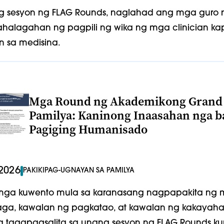
g sesyon ng FLAG Rounds, naglahad ang mga guro 
kahalagahan ng pagpili ng wika ng mga clinician
n sa medisina.
Mga Round ng Akademikong Grand 
Pamilya: Kaninong Inaasahan nga ba
Pagiging Humanisado
2026
PAKIKIPAG-UGNAYAN SA PAMILYA
mga kuwento mula sa karanasang nagpapakita ng
ga, kawalan ng pagkatao, at kawalan ng kakayaha
a tagapagsalita sa unang sesyon ng FLAG Rounds ku