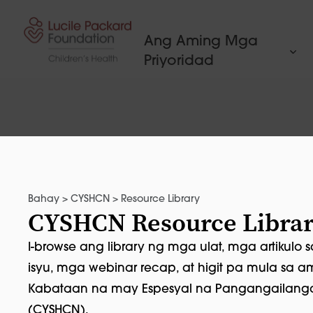
Lumaktaw sa nilalaman
Ang Aming Mga
Priyoridad
Bahay
>
CYSHCN
>
Resource Library
CYSHCN Resource Libra
I-browse ang library ng mga ulat, mga artikulo 
isyu, mga webinar recap, at higit pa mula sa 
Kabataan na may Espesyal na Pangangailang
(CYSHCN).