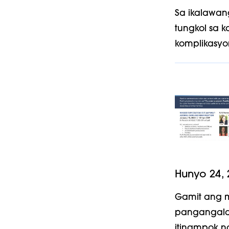
Sa ikalawan
tungkol sa 
komplikasyo
Hunyo 24, 
Gamit ang 
pangangala
itinampok n