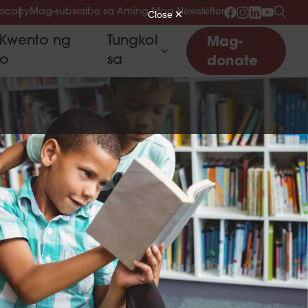
vocacy
Mag-subscribe sa Aming Mga Newsletter
Kwento ng
Tungkol
Mag-
to
sa
donate