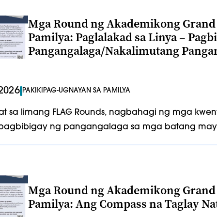
Mga Round ng Akademikong Grand 
Pamilya: Paglalakad sa Linya – Pagb
Pangangalaga/Nakalimutang Panganga
2026
PAKIKIPAG-UGNAYAN SA PAMILYA
t sa limang FLAG Rounds, nagbahagi ng mga kwent
 pagbibigay ng pangangalaga sa mga batang may 
Mga Round ng Akademikong Grand 
Pamilya: Ang Compass na Taglay Na