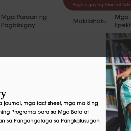
Pagbibigay ng Grant at Ad
Mga Paraan ng
Mga 
Makilahok
Pagbibigay
Epek
ry
sa journal, mga fact sheet, mga maikling
aming Programa para sa Mga Bata at
an sa Pangangalaga sa Pangkalusugan