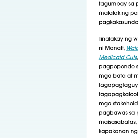
tagumpay sa p
malalaking pa
pagkakasundo 
Tinalakay ng 
ni Manatt,
Wal
Medicaid Cuts
pagpopondo sa
mga bata at m
tagapagtaguyo
tagapagkaloob
mga stakehold
pagbawas sa 
maisasabatas,
kapakanan ng 