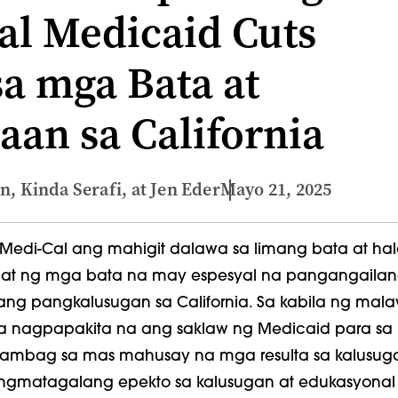
al Medicaid Cuts
sa mga Bata at
aan sa California
n, Kinda Serafi, at Jen Eder
Mayo 21, 2025
Medi-Cal ang mahigit dalawa sa limang bata at hal
ahat ng mga bata na may espesyal na pangangaila
g pangkalusugan sa California. Sa kabila ng mal
na nagpapakita na ang saklaw ng Medicaid para s
ambag sa mas mahusay na mga resulta sa kalusug
ngmatagalang epekto sa kalusugan at edukasyonal