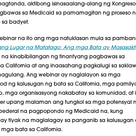
agtanda, aktibong isinasaalang-alang ng Kongres
gbawas sa Medicaid sa pamamagitan ng proseso 
sa badyet.
webinar na ito ang mga natuklasan mula sa pamban
ang Lugar na Matatago: Ang mga Bata ay Masasakt
, na kinabibilangan ng tinantyang pagbawas sa
 California at ang inaasahang pagkalugi sa saklaw
agulang. Ang webinar ay naglalayon sa mga
d ng kalusugan ng bata sa California, mga pamily
, mga organisasyong nakabatay sa komunidad, at 
er upang malaman ang tungkol sa mga potensyal 
pederal na pagpopondo ng Medicaid na, kung
 ay tiyak na maglalagay sa panganib sa kalusugan 
mga bata sa California.