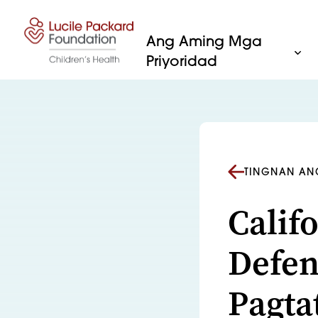
Lumaktaw sa nilalaman
Ang Aming Mga
Priyoridad
TINGNAN AN
Calif
Defen
Pagta