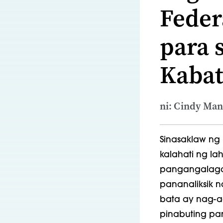
Feder
para 
Kabat
ni: Cindy Man
Sinasaklaw ng 
kalahati ng l
pangangalagan
pananaliksik 
bata ay nag-a
pinabuting pa