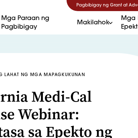
Pagbibigay ng Grant at Ad
Mga Paraan ng
Mga 
Makilahok
Pagbibigay
Epek
G LAHAT NG MGA MAPAGKUKUNAN
ornia Medi-Cal
se Webinar:
tasa sa Epekto ng