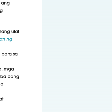
o ang
ng
sang ulat
an ng
 para sa
a, mga
iba pang
na
at