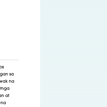
os
ngan sa
awak na
a mga
an at
 na