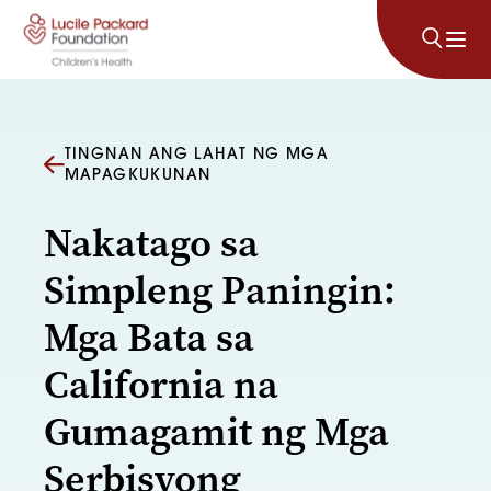
Lumaktaw sa nilalaman
TINGNAN ANG LAHAT NG MGA
MAPAGKUKUNAN
Nakatago sa
Simpleng Paningin:
Mga Bata sa
California na
Gumagamit ng Mga
Serbisyong