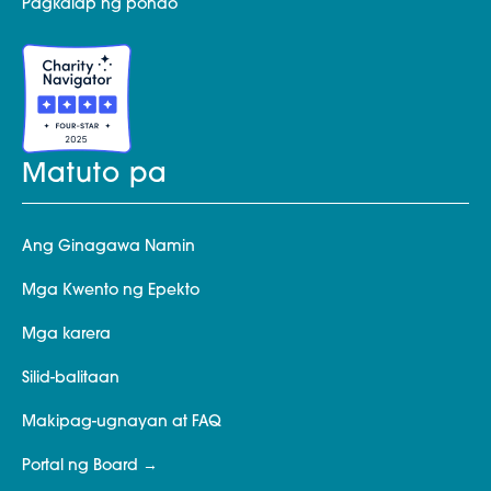
Pagkalap ng pondo
Matuto pa
Ang Ginagawa Namin
Mga Kwento ng Epekto
Mga karera
Silid-balitaan
Makipag-ugnayan at FAQ
Portal ng Board