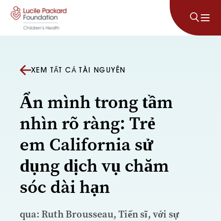
Bỏ qua nội dung
XEM TẤT CẢ TÀI NGUYÊN
Ẩn mình trong tầm
nhìn rõ ràng: Trẻ
em California sử
dụng dịch vụ chăm
sóc dài hạn
qua: Ruth Brousseau, Tiến sĩ, với sự