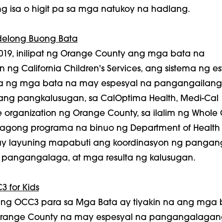
 isa o higit pa sa mga natukoy na hadlang.
delong Buong Bata
019, inilipat ng Orange County ang mga bata na
n ng California Children's Services, ang sistema ng e
 ng mga bata na may espesyal na pangangailang
g pangkalusugan, sa CalOptima Health, Medi-Cal
rganization ng Orange County, sa ilalim ng Whole 
bagong programa na binuo ng Department of Health
ay layuning mapabuti ang koordinasyon ng pangan
 pangangalaga, at mga resulta ng kalusugan.
3 for Kids
 ng OCC3 para sa Mga Bata ay tiyakin na ang mga 
Orange County na may espesyal na pangangalagan