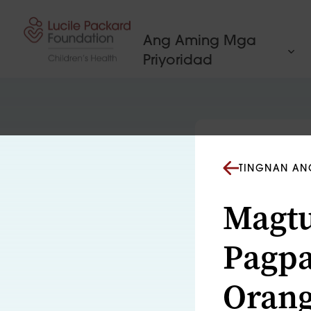
Lumaktaw sa nilalaman
Ang Aming Mga
Priyoridad
TINGNAN AN
Magtu
Pagpa
Orang