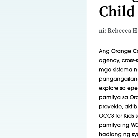
Child
ni: Rebecca H
Ang Orange Cou
agency, cross
mga sistema 
pangangailan
explore sa ep
pamilya sa Ora
proyekto, akt
OCC3 for Kids
pamilya ng WC
hadlang ng sy