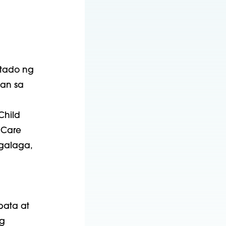
stado ng
an sa
Child
 Care
galaga,
bata at
g