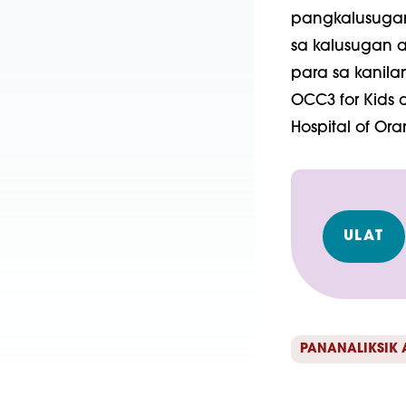
pangkalusuga
sa kalusugan 
para sa kanil
OCC3 for Kids 
Hospital of Or
ULAT
PANANALIKSIK 