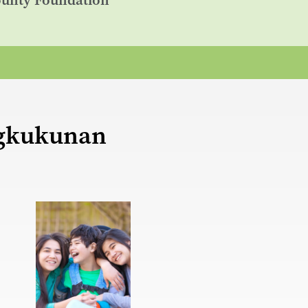
ounty Foundation
gkukunan