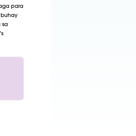
aga para
g buhay
 sa
's