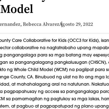
 Model
ernandez, Rebecca Alvarez
Agosto 29, 2022
nty Care Collaborative for Kids (OCC3 for Kids), isan
-sector collaborative na nagtatrabaho upang mapab
ng pangangalaga para sa mga batang may espesya
gan sa pangangalagang pangkalusugan (CHSCN), 
ekto ng Whole Child Model (WCM) na paglipat para 
nge County, CA. Binubuod ng ulat na ito ang mga l
ibidad, at mahahalagang aral na natutunan. Nakatu
 sa pagpapahusay ng access sa pangangalaga par
M sa pamamagitan ng pagtukoy sa mga lakas, ham
stem, at pagbuo at pagpapatupad ng plano upang