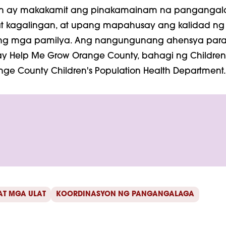
n ay makakamit ang pinakamainam na pangangal
at kagalingan, at upang mapahusay ang kalidad n
ang mga pamilya. Ang nangungunang ahensya para
ay Help Me Grow Orange County, bahagi ng Children
ange County Children's Population Health Department.
AT MGA ULAT
KOORDINASYON NG PANGANGALAGA