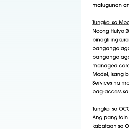
matugunan ang
Tungkol sa Mo
Noong Hulyo 2
pinaglilingkura
pangangalaga
pangangalagan
managed care o
Model, isang 
Services na m
pag-access sa
Tungkol sa OCC
Ang pangitain
kabataan sa 