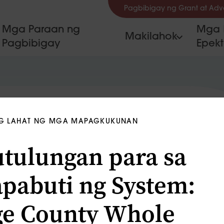
Pagbibigay ng Grant at Ad
Mga Paraan ng
Mga 
Makilahok
Pagbibigay
Epek
G LAHAT NG MGA MAPAGKUKUNAN
tulungan para sa
pabuti ng System:
e County Whole