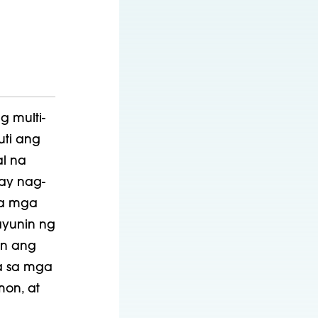
g multi-
uti ang
l na
ay nag-
sa mga
ayunin ng
on ang
a sa mga
on, at