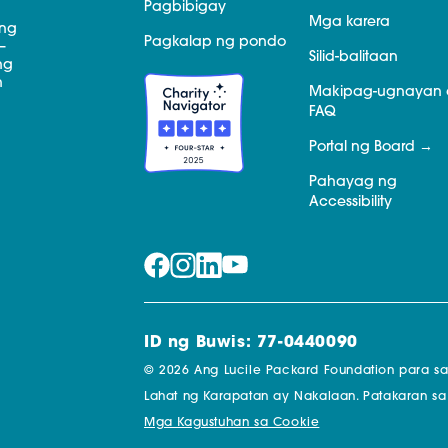
Pagbibigay
Mga karera
 ng
Pagkalap ng pondo
—
Silid-balitaan
ng
n
Makipag-ugnayan 
FAQ
Portal ng Board
Pahayag ng
Accessibility
ID ng Buwis: 77-0440090
© 2026 Ang Lucile Packard Foundation para s
Lahat ng Karapatan ay Nakalaan.
Patakaran sa
Mga Kagustuhan sa Cookie