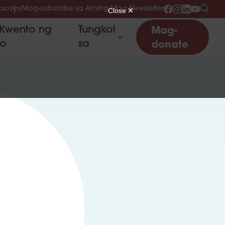
vocacy
Mag-subscribe sa Aming Mga Newsletter
Kwento ng
Tungkol
Mag-
to
sa
donate