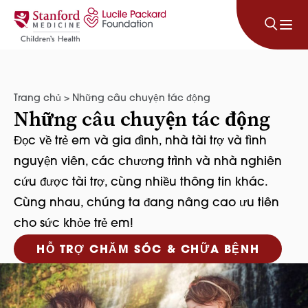
Bỏ qua nội dung
Trang chủ
>
Những câu chuyện tác động
Những câu chuyện tác động
Đọc về trẻ em và gia đình, nhà tài trợ và tình
nguyện viên, các chương trình và nhà nghiên
cứu được tài trợ, cùng nhiều thông tin khác.
Cùng nhau, chúng ta đang nâng cao ưu tiên
cho sức khỏe trẻ em!
HỖ TRỢ CHĂM SÓC & CHỮA BỆNH