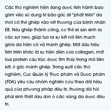
Các thử nghiệm hiện đang được tiến hành bao
gồm việc sử dụng tế bào gốc để "phát triển" da
mới có thể ghép vào vết thương của bệnh nhân
EB. Nếu ghép thành công, cơ thể sẽ sản sinh ra
các sợi neo, giúp tạo ra sự kết nối liền mạch
giữa da hiện có và mảnh ghép. Một dấu hiệu
tiến triển khác là sự hiện diện của collagen, một
loại protein cấu trúc được tìm thấy trong mô liên
kết, ở gốc mảnh ghép. Trong suốt các thử
nghiệm, Cục Quản lý Thực phẩm và Dược phẩm
(FDA) yêu cầu nhóm nghiên cứu theo dõi hiệu
quả của phương pháp điều trị, thường đòi hỏi
phải sinh thiết đau đớn ở các vùng da được điều
trị.