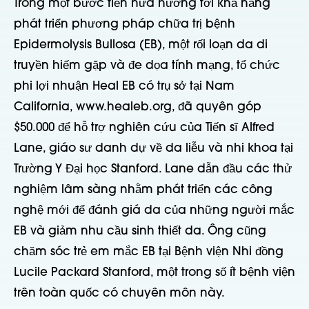
Trong một bước tiến nữa hướng tới khả năng
phát triển phương pháp chữa trị bệnh
Epidermolysis Bullosa (EB), một rối loạn da di
truyền hiếm gặp và đe dọa tính mạng, tổ chức
phi lợi nhuận Heal EB có trụ sở tại Nam
California, www.healeb.org, đã quyên góp
$50.000 để hỗ trợ nghiên cứu của Tiến sĩ Alfred
Lane, giáo sư danh dự về da liễu và nhi khoa tại
Trường Y Đại học Stanford. Lane dẫn đầu các thử
nghiệm lâm sàng nhằm phát triển các công
nghệ mới để đánh giá da của những người mắc
EB và giảm nhu cầu sinh thiết da. Ông cũng
chăm sóc trẻ em mắc EB tại Bệnh viện Nhi đồng
Lucile Packard Stanford, một trong số ít bệnh viện
trên toàn quốc có chuyên môn này.