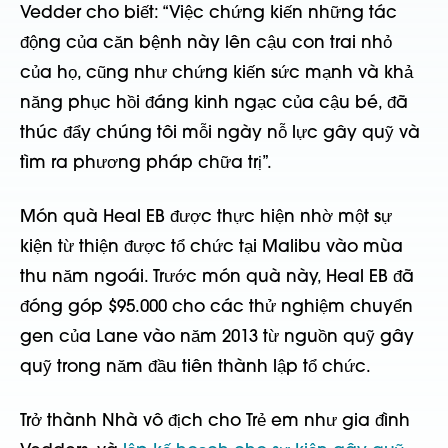
Vedder cho biết: “Việc chứng kiến những tác
động của căn bệnh này lên cậu con trai nhỏ
của họ, cũng như chứng kiến sức mạnh và khả
năng phục hồi đáng kinh ngạc của cậu bé, đã
thúc đẩy chúng tôi mỗi ngày nỗ lực gây quỹ và
tìm ra phương pháp chữa trị”.
Món quà Heal EB được thực hiện nhờ một sự
kiện từ thiện được tổ chức tại Malibu vào mùa
thu năm ngoái. Trước món quà này, Heal EB đã
đóng góp $95.000 cho các thử nghiệm chuyển
gen của Lane vào năm 2013 từ nguồn quỹ gây
quỹ trong năm đầu tiên thành lập tổ chức.
Trở thành Nhà vô địch cho Trẻ em như gia đình