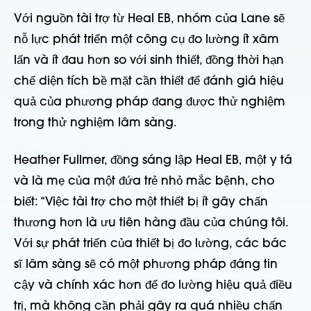
Với nguồn tài trợ từ Heal EB, nhóm của Lane sẽ
nỗ lực phát triển một công cụ đo lường ít xâm
lấn và ít đau hơn so với sinh thiết, đồng thời hạn
chế diện tích bề mặt cần thiết để đánh giá hiệu
quả của phương pháp đang được thử nghiệm
trong thử nghiệm lâm sàng.
Heather Fullmer, đồng sáng lập Heal EB, một y tá
và là mẹ của một đứa trẻ nhỏ mắc bệnh, cho
biết: “Việc tài trợ cho một thiết bị ít gây chấn
thương hơn là ưu tiên hàng đầu của chúng tôi.
Với sự phát triển của thiết bị đo lường, các bác
sĩ lâm sàng sẽ có một phương pháp đáng tin
cậy và chính xác hơn để đo lường hiệu quả điều
trị, mà không cần phải gây ra quá nhiều chấn