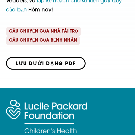
Vedders, và
lập kế hoạch cho sự kiện gây quỹ
của bạn
Hôm nay!
CÂU CHUYỆN CỦA NHÀ TÀI TRỢ
CÂU CHUYỆN CỦA BỆNH NHÂN
LƯU DƯỚI DẠNG PDF