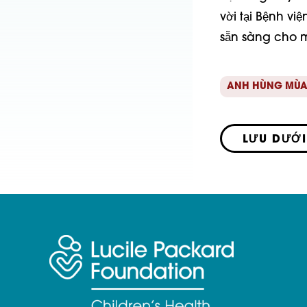
vời tại Bệnh vi
sẵn sàng cho m
ANH HÙNG MÙA
LƯU DƯỚI