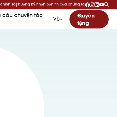
 chính sách
Đăng ký nhận bản tin của chúng tôi
 câu chuyện tác
Quyên
Về
tặng