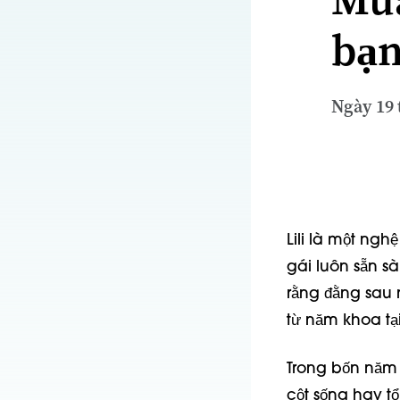
bạ
Ngày 19 
Lili là một ngh
gái luôn sẵn s
rằng đằng sau n
từ năm khoa tại
Trong bốn năm c
cột sống hay t