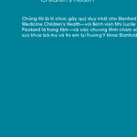
Chúng tôi là tổ chức gây quỹ duy nhất cho Stanford
Medicine Children's Health—với Bệnh viện Nhi Lucile
Packard là trung tâm—và các chương trình chăm s
sức khỏe bà mẹ và trẻ em tại Trường Y khoa Stanford