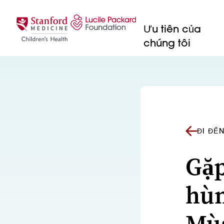
Bỏ qua nội dung
Ưu tiên của
chúng tôi
ĐI ĐẾ
Gặp
hùn
Mùa