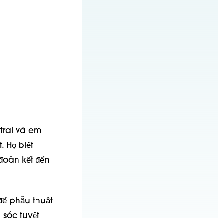
trai và em 
Họ biết 
oàn kết đến 
ể phẫu thuật 
sóc tuyệt 