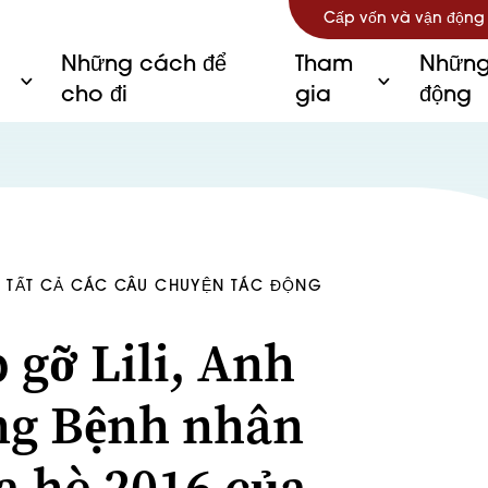
Cấp vốn và vận động
Những cách để
Tham
Những
cho đi
gia
động
N TẤT CẢ CÁC CÂU CHUYỆN TÁC ĐỘNG
 gỡ Lili, Anh
g Bệnh nhân
 hè 2016 của