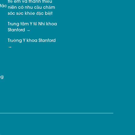
trẻ em và thanh thiếu
tác
niên có nhu cầu chăm
sóc sức khỏe đặc biệt
Trung tâm Y tế Nhi khoa
Stanford
Trường Y khoa Stanford
ng
.