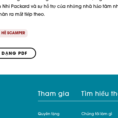
ện Nhi Packard và sự hỗ trợ của những nhà hảo tâm như 
àn ra mắt tiếp theo.  
 HÈ SCAMPER
 DẠNG PDF
Tham gia
Tìm hiểu t
Quyên tặng
Chúng tôi làm gì