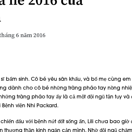
n
tháng 6 năm 2016
ệ sĩ bẩm sinh. Cô bé yêu sân khấu, và bố mẹ cùng em 
àng dành cho cô bé những tràng pháo tay nồng nhiệt. 
hững tràng pháo tay ấy là cả một đội ngũ tận tụy và đ
 Bệnh viện Nhi Packard.   
hiến đấu với bệnh nứt đốt sống ẩn, Lili chưa bao giờ đ
ổn thương thần kinh ngăn cản mình. Nhờ đội ngũ chăm 