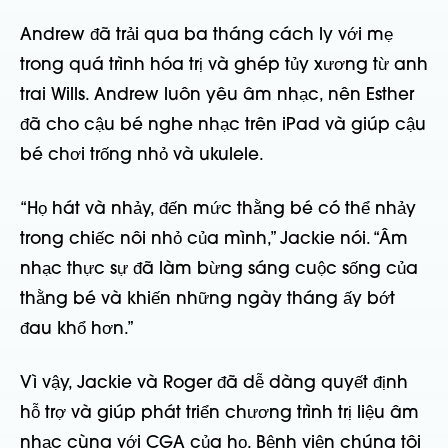
Andrew đã trải qua ba tháng cách ly với mẹ
trong quá trình hóa trị và ghép tủy xương từ anh
trai Wills. Andrew luôn yêu âm nhạc, nên Esther
đã cho cậu bé nghe nhạc trên iPad và giúp cậu
bé chơi trống nhỏ và ukulele.
“Họ hát và nhảy, đến mức thằng bé có thể nhảy
trong chiếc nôi nhỏ của mình,” Jackie nói. “Âm
nhạc thực sự đã làm bừng sáng cuộc sống của
thằng bé và khiến những ngày tháng ấy bớt
đau khổ hơn.”
Vì vậy, Jackie và Roger đã dễ dàng quyết định
hỗ trợ và giúp phát triển chương trình trị liệu âm
nhạc cùng với CGA của họ. Bệnh viện chúng tôi