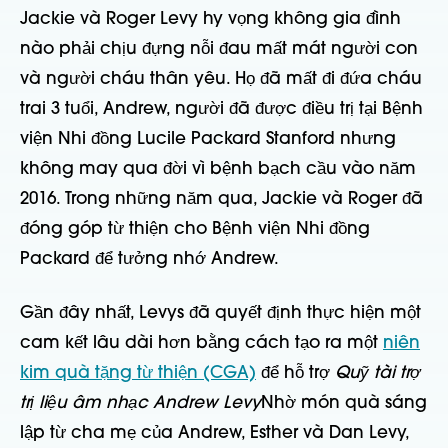
Jackie và Roger Levy hy vọng không gia đình
nào phải chịu đựng nỗi đau mất mát người con
và người cháu thân yêu. Họ đã mất đi đứa cháu
trai 3 tuổi, Andrew, người đã được điều trị tại Bệnh
viện Nhi đồng Lucile Packard Stanford nhưng
không may qua đời vì bệnh bạch cầu vào năm
2016. Trong những năm qua, Jackie và Roger đã
đóng góp từ thiện cho Bệnh viện Nhi đồng
Packard để tưởng nhớ Andrew.
Gần đây nhất, Levys đã quyết định thực hiện một
cam kết lâu dài hơn bằng cách tạo ra một
niên
kim quà tặng từ thiện (CGA)
để hỗ trợ
Quỹ tài trợ
trị liệu âm nhạc Andrew Levy
Nhờ món quà sáng
lập từ cha mẹ của Andrew, Esther và Dan Levy,