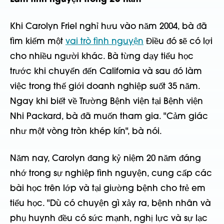
Khi Carolyn Friel nghỉ hưu vào năm 2004, bà đã
tìm kiếm một
vai trò tình nguyện
Điều đó sẽ có lợi
cho nhiều người khác. Bà từng dạy tiểu học
trước khi chuyển đến California và sau đó làm
việc trong thế giới doanh nghiệp suốt 35 năm.
Ngay khi biết về Trường Bệnh viện tại Bệnh viện
Nhi Packard, bà đã muốn tham gia. "Cảm giác
như một vòng tròn khép kín", bà nói.
Năm nay, Carolyn đang kỷ niệm 20 năm đáng
nhớ trong sự nghiệp tình nguyện, cung cấp các
bài học trên lớp và tại giường bệnh cho trẻ em
tiểu học. "Dù có chuyện gì xảy ra, bệnh nhân và
phụ huynh đều có sức mạnh, nghị lực và sự lạc