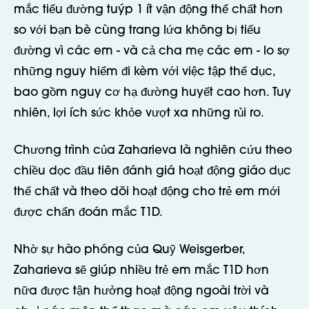
mắc tiểu đường tuýp 1 ít vận động thể chất hơn
so với bạn bè cùng trang lứa không bị tiểu
đường vì các em - và cả cha mẹ các em - lo sợ
những nguy hiểm đi kèm với việc tập thể dục,
bao gồm nguy cơ hạ đường huyết cao hơn. Tuy
nhiên, lợi ích sức khỏe vượt xa những rủi ro.
Chương trình của Zaharieva là nghiên cứu theo
chiều dọc đầu tiên đánh giá hoạt động giáo dục
thể chất và theo dõi hoạt động cho trẻ em mới
được chẩn đoán mắc T1D.
Nhờ sự hào phóng của Quỹ Weisgerber,
Zaharieva sẽ giúp nhiều trẻ em mắc T1D hơn
nữa được tận hưởng hoạt động ngoài trời và