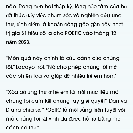
nào. Trong hơn hai thập kỷ, lòng hảo tâm của họ
đã thúc đẩy việc chăm sóc và nghiên cứu ung
thư, đỉnh điểm là khoản đóng góp gần đây nhất
trị giá $1 triệu đô la cho POETIC vào tháng 12
năm 2023.
“Món quà này chính là cứu cánh của chúng
tôi,” Lacayo nói. “Nó cho phép chúng tôi mở
các phiên tòa và giúp đỡ nhiều trẻ em hơn.”
“Xóa bỏ ung thư ở trẻ em là một mục tiêu mà
chúng tôi cam kết chung tay giải quyết”, Dan và
Diana chia sẻ. “POETIC là một sáng kiến tuyệt vời
mà chúng tôi rất vinh dự được hỗ trợ bằng mọi
cách có thể.”