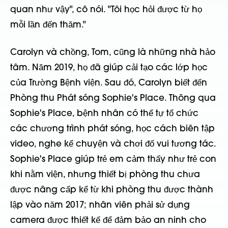
quan như vậy", cô nói. "Tôi học hỏi được từ họ
mỗi lần đến thăm."
Carolyn và chồng, Tom, cũng là những nhà hảo
tâm. Năm 2019, họ đã giúp cải tạo các lớp học
của Trường Bệnh viện. Sau đó, Carolyn biết đến
Phòng thu Phát sóng Sophie's Place. Thông qua
Sophie's Place, bệnh nhân có thể tự tổ chức
các chương trình phát sóng, học cách biên tập
video, nghe kể chuyện và chơi đố vui tương tác.
Sophie's Place giúp trẻ em cảm thấy như trẻ con
khi nằm viện, nhưng thiết bị phòng thu chưa
được nâng cấp kể từ khi phòng thu được thành
lập vào năm 2017; nhân viên phải sử dụng
camera được thiết kế để đảm bảo an ninh cho