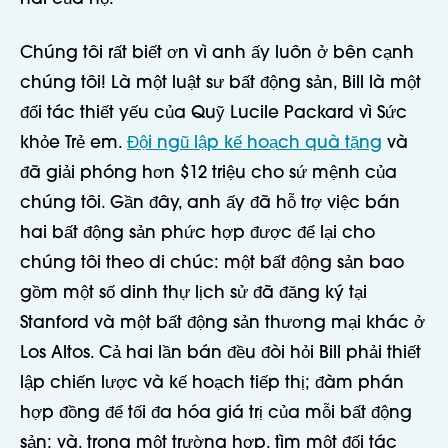
Chúng tôi rất biết ơn vì anh ấy luôn ở bên cạnh
chúng tôi! Là một luật sư bất động sản, Bill là một
đối tác thiết yếu của Quỹ Lucile Packard vì Sức
khỏe Trẻ em.
Đội ngũ lập kế hoạch quà tặng
và
đã giải phóng hơn $12 triệu cho sứ mệnh của
chúng tôi. Gần đây, anh ấy đã hỗ trợ việc bán
hai bất động sản phức hợp được để lại cho
chúng tôi theo di chúc: một bất động sản bao
gồm một số dinh thự lịch sử đã đăng ký tại
Stanford và một bất động sản thương mại khác ở
Los Altos. Cả hai lần bán đều đòi hỏi Bill phải thiết
lập chiến lược và kế hoạch tiếp thị; đàm phán
hợp đồng để tối đa hóa giá trị của mỗi bất động
sản; và, trong một trường hợp, tìm một đối tác