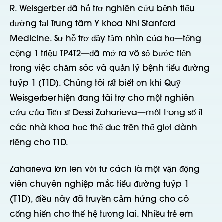
R. Weisgerber đã hỗ trợ nghiên cứu bệnh tiểu
đường tại Trung tâm Y khoa Nhi Stanford
Medicine. Sự hỗ trợ đầy tầm nhìn của họ—tổng
cộng 1 triệu TP4T2—đã mở ra vô số bước tiến
trong việc chăm sóc và quản lý bệnh tiểu đường
tuýp 1 (T1D). Chúng tôi rất biết ơn khi Quỹ
Weisgerber hiện đang tài trợ cho một nghiên
cứu của Tiến sĩ Dessi Zaharieva—một trong số ít
các nhà khoa học thể dục trên thế giới dành
riêng cho T1D.
Zaharieva lớn lên với tư cách là một vận động
viên chuyên nghiệp mắc tiểu đường tuýp 1
(T1D), điều này đã truyền cảm hứng cho cô
cống hiến cho thế hệ tương lai. Nhiều trẻ em