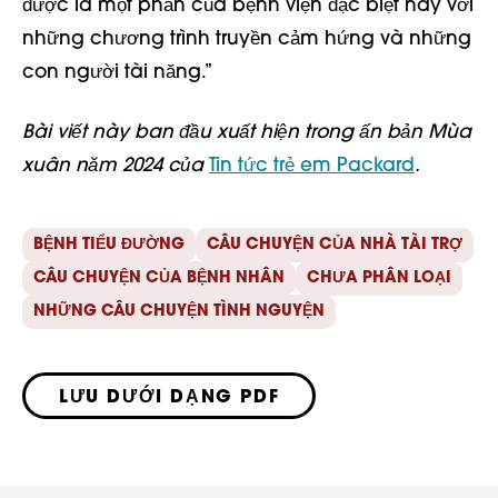
được là một phần của bệnh viện đặc biệt này với
những chương trình truyền cảm hứng và những
con người tài năng.”
Bài viết này ban đầu xuất hiện trong ấn bản Mùa
xuân năm 2024 của
Tin tức trẻ em Packard
.
BỆNH TIỂU ĐƯỜNG
CÂU CHUYỆN CỦA NHÀ TÀI TRỢ
CÂU CHUYỆN CỦA BỆNH NHÂN
CHƯA PHÂN LOẠI
NHỮNG CÂU CHUYỆN TÌNH NGUYỆN
LƯU DƯỚI DẠNG PDF