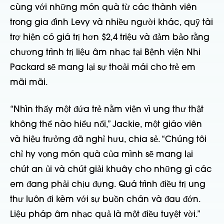
cùng với những món quà từ các thành viên
trong gia đình Levy và nhiều người khác, quỹ tài
trợ hiện có giá trị hơn $2,4 triệu và đảm bảo rằng
chương trình trị liệu âm nhạc tại Bệnh viện Nhi
Packard sẽ mang lại sự thoải mái cho trẻ em
mãi mãi.
“Nhìn thấy một đứa trẻ nằm viện vì ung thư thật
không thể nào hiểu nổi,” Jackie, một giáo viên
và hiệu trưởng đã nghỉ hưu, chia sẻ. “Chúng tôi
chỉ hy vọng món quà của mình sẽ mang lại
chút an ủi và chút giải khuây cho những gì các
em đang phải chịu đựng. Quá trình điều trị ung
thư luôn đi kèm với sự buồn chán và đau đớn.
Liệu pháp âm nhạc quả là một điều tuyệt vời.”