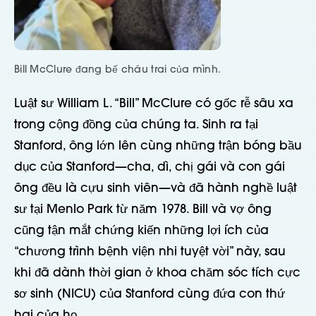
Bill McClure đang bế cháu trai của mình.
Luật sư William L. “Bill” McClure có gốc rễ sâu xa
trong cộng đồng của chúng ta. Sinh ra tại
Stanford, ông lớn lên cùng những trận bóng bầu
dục của Stanford—cha, dì, chị gái và con gái
ông đều là cựu sinh viên—và đã hành nghề luật
sư tại Menlo Park từ năm 1978. Bill và vợ ông
cũng tận mắt chứng kiến những lợi ích của
“chương trình bệnh viện nhi tuyệt vời” này, sau
khi đã dành thời gian ở khoa chăm sóc tích cực
sơ sinh (NICU) của Stanford cùng đứa con thứ
hai của họ.