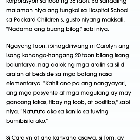
korporasyon sa loob ng 35 taon. Sa sandaling
malaman niya ang tungkol sa Hospital School
sa Packard Children's, gusto niyang makisali.
"Nadama ang buong bilog," sabi niya.
Ngayong taon, ipinagdiriwang ni Carolyn ang
isang kahanga-hangang 20 taon bilang isang
boluntaryo, nag-aalok ng mga aralin sa silid-
aralan at bedside sa mga batang nasa
elementarya. "Kahit ano pa ang nangyayari,
ang mga pasyente at mga magulang ay may
ganoong lakas, tibay ng loob, at positibo," sabi
niya. "Natututo ako sa kanila sa tuwing
bumibisita ako."
Si Carolyn at ang kanyang asawa, si Tom, ay