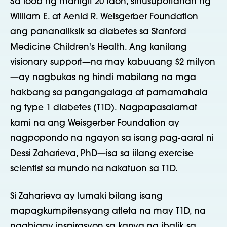
Sa loob ng mahigit 20 taon, sinusuportahan ng
William E. at Aenid R. Weisgerber Foundation
ang pananaliksik sa diabetes sa Stanford
Medicine Children's Health. Ang kanilang
visionary support—na may kabuuang $2 milyon
—ay nagbukas ng hindi mabilang na mga
hakbang sa pangangalaga at pamamahala
ng type 1 diabetes (T1D). Nagpapasalamat
kami na ang Weisgerber Foundation ay
nagpopondo na ngayon sa isang pag-aaral ni
Dessi Zaharieva, PhD—isa sa iilang exercise
scientist sa mundo na nakatuon sa T1D.
Si Zaharieva ay lumaki bilang isang
mapagkumpitensyang atleta na may T1D, na
nagbigay inspirasyon sa kanya na ibalik sa