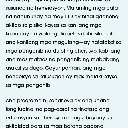
susunod na henerasyon. Maraming mga bata
na nabubuhay na may T1D ay hindi gaanong
aktibo sa pisikal kaysa sa kanilang mga
kapantay na walang diabetes dahil sila—at
ang kanilang mga magulang—ay natatakot sa
mga panganib na dulot ng ehersisyo, kabilang
ang mas mataas na panganib ng mababang
asukal sa dugo. Gayunpaman, ang mga
benepisyo sa kalusugan ay mas malaki kaysa
sa mga panganib.
Ang programa ni Zaharieva ay ang unang
longitudinal na pag-aaral na tinatasa ang
edukasyon sa ehersisyo at pagsubaybay sa
aktibidad para sa mga batang bagong