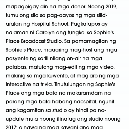
mapagbigay din na mga donor. Noong 2019,
tumulong sila sa pag-aayos ng mga silid-
aralan ng Hospital School. Pagkatapos ay
nalaman ni Carolyn ang tungkol sa Sophie's
Place Broadcast Studio. Sa pamamagitan ng
Sophie's Place, maaaring mag-host ang mga
pasyente ng sarili nilang on-air na mga
palabas, matutong mag-edit ng mga video,
makinig sa mga kuwento, at maglaro ng mga
interactive na trivia. Tinutulungan ng Sophie's
Place ang mga bata na makaramdam na
parang mga bata habang naospital, ngunit
ang kagamitan sa studio ay hindi pa na-
update mula noong itinatag ang studio noong
2017; ginawa ng mga kawani ang mga