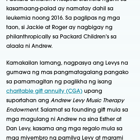
kasamaang-palad ay namatay dahil sa
leukemia noong 2016. Sa paglipas ng mga
taon, si Jackie at Roger ay nagbigay ng
philanthropically sa Packard Children's sa
alaala ni Andrew.
Kamakailan lamang, nagpasya ang Levys na
gumawa ng mas pangmatagalang pangako
sa pamamagitan ng paglikha ng isang
charitable gift annuity (CGA)
upang
suportahan ang
Andrew Levy Music Therapy
Endowment
. Salamat sa founding gift mula sa
mga magulang ni Andrew na sina Esther at
Dan Levy, kasama ang mga regalo mula sa
mga miyembro ng pamilya Levy at marami