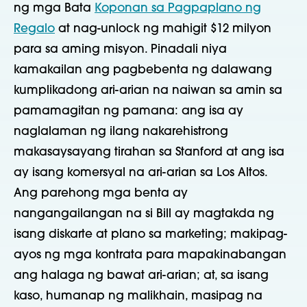
ng mga Bata
Koponan sa Pagpaplano ng
Regalo
at nag-unlock ng mahigit $12 milyon
para sa aming misyon. Pinadali niya
kamakailan ang pagbebenta ng dalawang
kumplikadong ari-arian na naiwan sa amin sa
pamamagitan ng pamana: ang isa ay
naglalaman ng ilang nakarehistrong
makasaysayang tirahan sa Stanford at ang isa
ay isang komersyal na ari-arian sa Los Altos.
Ang parehong mga benta ay
nangangailangan na si Bill ay magtakda ng
isang diskarte at plano sa marketing; makipag-
ayos ng mga kontrata para mapakinabangan
ang halaga ng bawat ari-arian; at, sa isang
kaso, humanap ng malikhain, masipag na