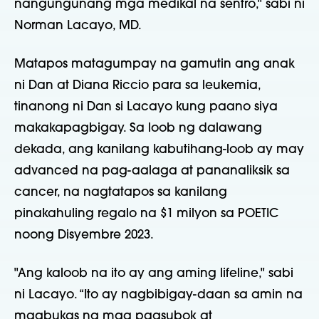
nangungunang mga medikal na sentro," sabi ni
Norman Lacayo, MD.
Matapos matagumpay na gamutin ang anak
ni Dan at Diana Riccio para sa leukemia,
tinanong ni Dan si Lacayo kung paano siya
makakapagbigay. Sa loob ng dalawang
dekada, ang kanilang kabutihang-loob ay may
advanced na pag-aalaga at pananaliksik sa
cancer, na nagtatapos sa kanilang
pinakahuling regalo na $1 milyon sa POETIC
noong Disyembre 2023.
"Ang kaloob na ito ay ang aming lifeline," sabi
ni Lacayo. “Ito ay nagbibigay-daan sa amin na
magbukas ng mga pagsubok at