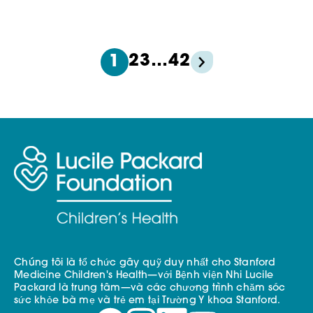
2
3
…
42
1
Chúng tôi là tổ chức gây quỹ duy nhất cho Stanford
Medicine Children's Health—với Bệnh viện Nhi Lucile
Packard là trung tâm—và các chương trình chăm sóc
sức khỏe bà mẹ và trẻ em tại Trường Y khoa Stanford.