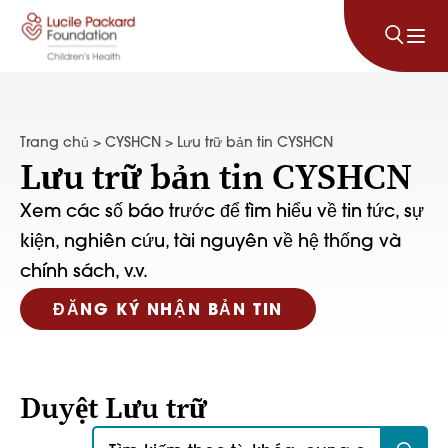
Bỏ qua nội dung
Trang chủ
>
CYSHCN
>
Lưu trữ bản tin CYSHCN
Lưu trữ bản tin CYSHCN
Xem các số báo trước để tìm hiểu về tin tức, sự
kiện, nghiên cứu, tài nguyên về hệ thống và
chính sách, v.v.
ĐĂNG KÝ NHẬN BẢN TIN
Duyệt Lưu trữ
Tìm kiếm: