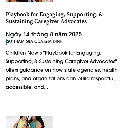
Playbook for Engaging, Supporting, &
Sustaining Caregiver Advocates
Ngày 14 tháng 8 năm 2025
SỰ THAM GIA CỦA GIA ĐÌNH
Children Now’s "Playbook for Engaging,
Supporting, & Sustaining Caregiver Advocates"
offers guidance on how state agencies, health
plans, and organizations can build respectful,
accessible, and...