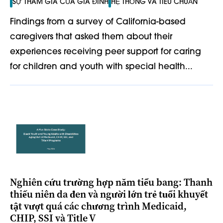
SỰ THAM GIA CỦA GIA ĐÌNH
HỆ THỐNG VÀ TIÊU CHUẨN
Findings from a survey of California-based
caregivers that asked them about their
experiences receiving peer support for caring
for children and youth with special health...
Nghiên cứu trường hợp năm tiểu bang: Thanh
thiếu niên da đen và người lớn trẻ tuổi khuyết
tật vượt quá các chương trình Medicaid,
CHIP, SSI và Title V