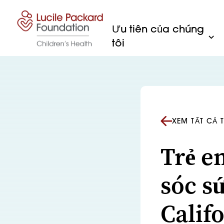
Bỏ qua nội dung
Ưu tiên của chúng
tôi
XEM TẤT CẢ 
Trẻ e
sóc sứ
Calif