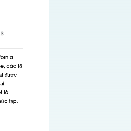
13
fornia
e, các tổ
ạt được
ại
t là
hức tạp.