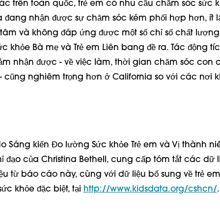
 tác trên toàn quốc, trẻ em có nhu cầu chăm sóc sức 
nia đang nhận được sự chăm sóc kém phối hợp hơn, ít l
 tâm và không đáp ứng được một số chỉ số chất lượn
ức khỏe Bà mẹ và Trẻ em Liên bang đề ra. Tác động tí
ảm nhận được - về việc làm, thời gian chăm sóc con cá
- cũng nghiêm trọng hơn ở California so với các nơi 
o Sáng kiến Đo lường Sức khỏe Trẻ em và Vị thành ni
ỉ đạo của Christina Bethell, cung cấp tóm tắt các dữ 
iệu từ báo cáo này, cùng với dữ liệu bổ sung về trẻ e
c khỏe đặc biệt, tại
http://www.kidsdata.org/cshcn/
.