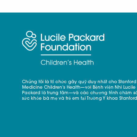
Chúng tôi là tổ chức gây quỹ duy nhất cho Stanford
Medicine Children's Health—với Bệnh viện Nhi Lucile
Packard là trung tâm—và các chương trình chăm s
sức khỏe bà mẹ và trẻ em tại Trường Y khoa Stanford