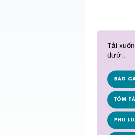
Tải xuốn
dưới.
BÁO C
TÓM TẮ
PHỤ L