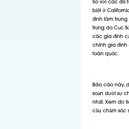
So với các đối
biệt ở Califor
đình làm trung
trọng do Cục S
các gia đình c
chính gia đình 
toàn quốc.
Báo cáo này, d
soạn dưới sự ch
nhất. Xem dữ l
cầu chăm sóc sứ