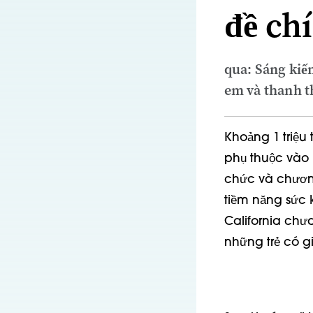
đề ch
qua: Sáng kiế
em và thanh t
Khoảng 1 triệu 
phụ thuộc vào 
chức và chương
tiềm năng sức k
California chư
những trẻ có gi