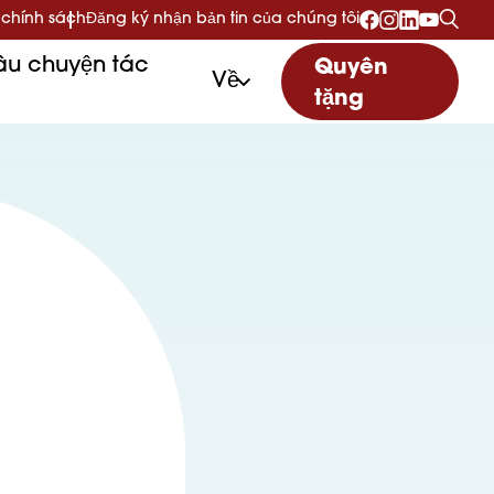
 chính sách
Đăng ký nhận bản tin của chúng tôi
u chuyện tác
Quyên
Về
tặng