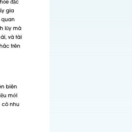
khỏe đặc
ấy gia
g quan
ch lũy mà
i, và tài
khác trên
ên biên
liệu mới
m có nhu