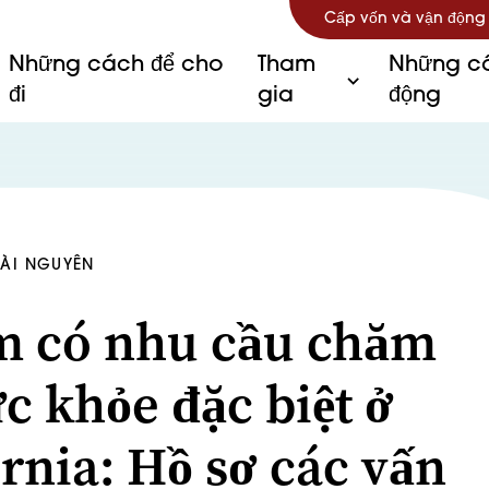
Cấp vốn và vận động
Những cách để cho
Tham
Những câ
đi
gia
động
TÀI NGUYÊN
m có nhu cầu chăm
c khỏe đặc biệt ở
ornia: Hồ sơ các vấn