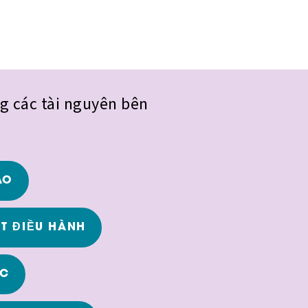
g các tài nguyên bên
ÁO
T ĐIỀU HÀNH
ỤC