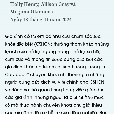
Holly Henry, Allison Gray và
Megumi Okumura
Ngày 18 tháng 11 năm 2024
Gia đình có trẻ em có nhu cầu chăm sóc sức
khỏe đặc biệt (CSHCN)
thường tham khảo
những
lợi ích
của
hỗ trợ ngang hàng
—hỗ trợ xã hội,
cảm xúc và thông tin được cung cấp bởi các
gia đình khác có trẻ em bị ảnh hưởng tương tự.
Các bác sĩ chuyên khoa nhi thường là những
người cung cấp dịch vụ y tế chính cho CSHCN
và đóng vai trò quan trọng trong việc giáo dục
các gia đình, nhưng người ta biết rất ít về mức
độ mà
thực hành chuyên khoa phụ
giới thiệu
các gia đình đến sự hỗ trợ của đồng nghiệp. Bài