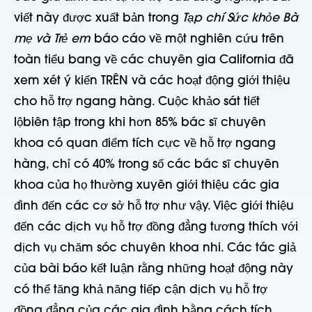
viết này được xuất bản trong
Tạp chí Sức khỏe Bà
mẹ và Trẻ em
báo cáo về một nghiên cứu trên
toàn tiểu bang về các chuyên gia California đã
xem xét ý kiến
TRÊN
và các hoạt động giới thiệu
cho
hỗ trợ ngang hàng
. Cuộc khảo sát
tiết
lộ
biên tập
trong khi hơn 85% bác sĩ chuyên
khoa có quan điểm tích cực về hỗ trợ ngang
hàng, chỉ có 40% trong số các bác sĩ chuyên
khoa của họ thường xuyên giới thiệu các gia
đình đến các cơ sở hỗ trợ như vậy.
Việc giới thiệu
đến các dịch vụ hỗ trợ đồng đẳng tương thích với
dịch vụ chăm sóc chuyên khoa nhi. Các tác giả
của bài báo kết luận rằng những hoạt động này
có thể tăng khả năng tiếp cận dịch vụ hỗ trợ
đồng đẳng của các gia đình bằng cách tích