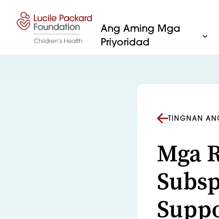
Lumaktaw sa nilalaman
Ang Aming Mga
Priyoridad
TINGNAN AN
Mga R
Subsp
Suppo