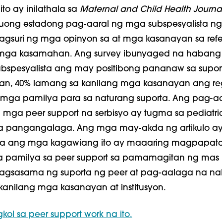
ito ay inilathala sa
Maternal and Child Health Journa
 buong estadong pag-aaral ng mga subspesyalista ng
 nagsuri ng mga opinyon
sa
at mga kasanayan sa refe
 mga kasamahan
. Ang survey
ibunyag
ed
na habang 
bspesyalista ang may positibong pananaw sa supor
, 40% lamang sa kanilang mga kasanayan ang re
 mga pamilya para sa naturang suporta.
Ang pag-aa
a mga peer support na serbisyo ay tugma sa pediatri
na pangangalaga. Ang mga may-akda ng artikulo a
na ang mga kagawiang ito ay maaaring magpapat
 pamilya sa peer support sa pamamagitan ng mas
gsasama ng suporta ng peer at pag-aalaga na na
kanilang mga kasanayan at institusyon.
kol sa peer support work na ito.