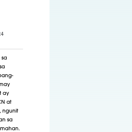
24
 sa
sa
pang-
 may
t ay
N at
 ngunit
n sa
amahan.