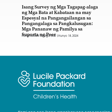
Isang Survey ng Mga Tagapag-alaga
ng Mga Bata at Kabataan na may
Espesyal na Pangangailangan sa
Pangangalaga sa Pangkalusugan:
Mga Pananaw ng Pamilya sa
Suporta ng Peer
Pananaliksik at Mga Ulat |
Hunyo 18, 2024