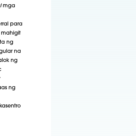
l
mga
rral para
mahigit
ta ng
gular na
lok ng
c
y
aas ng
kasentro