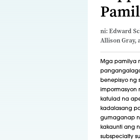
Pamil
ni: Edward Sc
Allison Gray
Mga pamilya 
pangangalaga
benepisyo
ng
s
impormasyon n
katulad na ap
kadalasang pa
gumaganap ng 
kakaunti ang 
subspecialty
s