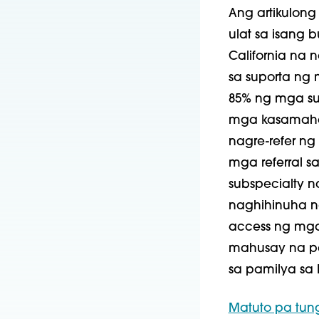
Ang artikulong 
ulat sa isang
California na
sa
suporta ng
85% ng mga su
mga kasamahan
nagre-refer ng
mga referral s
subspecialty 
naghihinuha 
access ng mga
mahusay na pa
sa pamilya sa 
Matuto pa tung