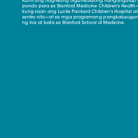
Kami ang nag-iisang organisasyong nangangalap
pondo para sa Stanford Medicine Children's Health
kung saan ang Lucile Packard Children's Hospital a
sentro nito—at sa mga programang pangkalusuga
ng ina at bata sa Stanford School of Medicine.