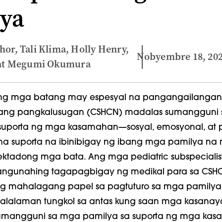
ya
hor, Tali Klima, Holly Henry,
Nobyembre 18, 20
, at Megumi Okumura
ng mga batang may espesyal na pangangailangan
ng pangkalusugan (CSHCN)
madalas sumangguni 
uporta ng mga kasamahan
—sosyal, emosyonal, at 
a suporta na ibinibigay ng ibang mga pamilya na
ektadong mga bata. Ang mga pediatric subspecialis
ngunahing tagapagbigay ng medikal para sa CSHC
mahalagang papel sa pagtuturo sa mga pamilya,
nalalaman tungkol sa antas kung saan
mga kasanaya
umangguni sa mga pamilya sa suporta ng mga kas