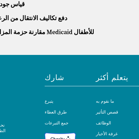
قياس جودة 
دفع تكاليف الانتقال من الرع
مقارنة حزمة المزايا الصحية الأساسية في كاليفورنيا مع حزمة مزايا Medicaid للأطفال
يتعلم أكثر
شارك
ما نقوم به
يتبرع
قصص التأثير
طرق العطاء
الوظائف
جمع التبرعات
نحن
الط
غرفة الأخبار