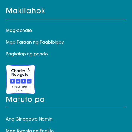
Makilahok
Mag-donate
Mga Paraan ng Pagbibigay
Pagkalap ng pondo
Matuto pa
Ang Ginagawa Namin
Mga Kwento ng Epekto