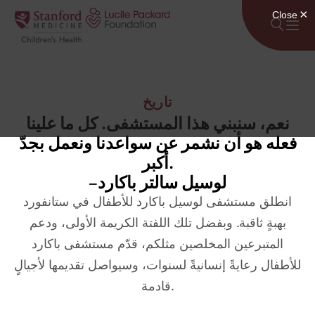
انتقل إلى المحتوى
تاريخ
نعم، سنبني هذا المستشفى. كل ما علينا
فعله هو أن نشمر عن سواعدنا ونعمل بجدّ
أكبر.
–لوسيل سالتر باكارد
انطلق مستشفى لوسيل باكارد للأطفال في ستانفورد
بهبةٍ ثاقبة. وبفضل تلك اللفتة الكريمة الأولى، ودعم
المتبرعين المخلصين مثلكم، قدّم مستشفى باكارد
للأطفال رعايةً إنسانيةً لسنوات، وسيواصل تقديمها لأجيالٍ
قادمة.