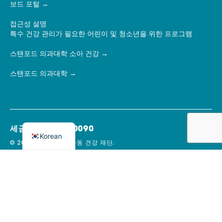
보드 포털
접근성 설명
특수 건강 관리가 필요한 어린이 및 청소년을 위한 프로그램
스탠포드 의과대학 소아 건강
스탠포드 의과대학
세금 ID: 77-0440090
Korean
© 2026 루실 패커드 아동 건강 재단.
모든 권리는 보호됩니다.
개인정보 보호정책.
쿠키 기본 설정