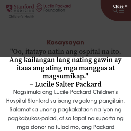
Lumaktaw sa nilalaman
Kasaysayan
"Oo, itatayo natin ang ospital na ito.
Ang kailangan lang nating gawin ay
itaas ang ating mga manggas at
magsumikap."
– Lucile Salter Packard
Nagsimula ang Lucile Packard Children's
Hospital Stanford sa isang regalong pangitain.
Salamat sa unang pagkakataon na iyon ng
pagkabukas-palad, at sa tapat na suporta ng
mga donor na tulad mo, ang Packard