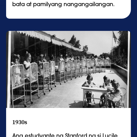
bata at pamilyang nangangailangan.
1930s
Ang estudyante ng Stanford na si Lucile