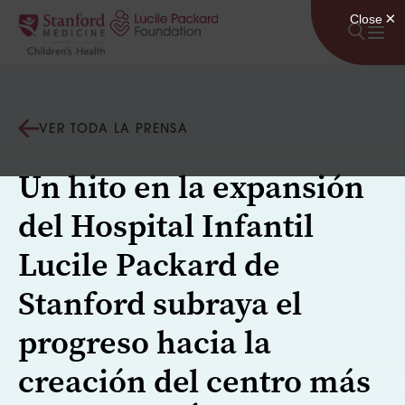
Saltar al contenido
VER TODA LA PRENSA
Un hito en la expansión
del Hospital Infantil
Lucile Packard de
Stanford subraya el
progreso hacia la
creación del centro más