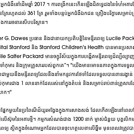
្នកជំងឺនៅដើមឆ្នាំ 2017 ។ ការពង្រីកនេះកើនឡើងជិតទ្វេដងនៃទំហំអគា
រែរហូតដល់ 361 គ្រែ រួមទាំងបន្ទប់អ្នកជំងឺឯកជន គ្រឿងបរិក្ខារសម្រាប់គ្រួ
 និងការរចនារសើបបរិស្ថាន។
G. Dawes ប្រធាន និងជានាយកប្រតិបត្តិនៃមន្ទីរពេទ្យ Lucile Pac
ital Stanford និង Stanford Children's Health បានមានប្រសា
cile Salter Packard មានចក្ខុវិស័យក្នុងការបង្កើតមន្ទីរពេទ្យដ៏ល្បី
ាំកុមារ និងក្រុមគ្រួសាររបស់ពួកគេ”។ "យើងមានមោទនភាពក្នុងការទទ
ខជាមួយនឹងមន្ទីរពេទ្យដែលនឹងនាំមកនូវការថែទាំដែលទទួលបានពានរង្វាន់
កុមារជាង 1 លាននាក់ដែលរស់នៅក្នុងតំបន់ និងសម្រាប់រាប់ពាន់គ្រួសា
លោក។"
ឺជាផ្នែកមួយនៃប្រពៃណីដ៏យូរអង្វែងក្នុងការសាងសង់ ដែលកើតឡើងនៅពេ
ៅលើស៊ុមនៃអគារថ្មី។ កម្មករសំណង់ជាង 1200 នាក់ ម្ចាស់ជំនួយ បុគ្គលិកម
គលិកពេទ្យ ស្ថិតក្នុងចំណោមអ្នកដែលបានចុះហត្ថលេខាលើធ្នឹម មុនពេលវាត្រ