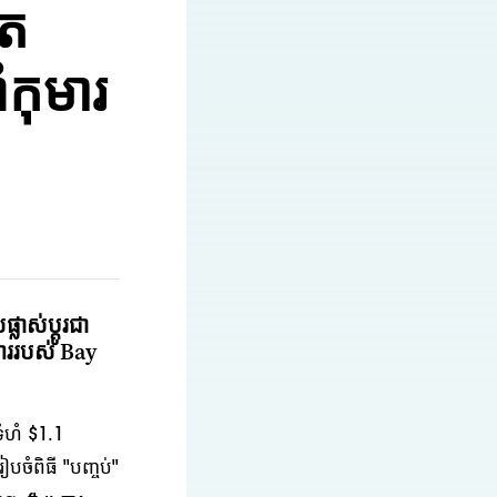
ុត
កុមារ
ាស់ប្តូរជា
សាររបស់ Bay
ទំហំ $1.1
ចំពិធី "បញ្ចប់"