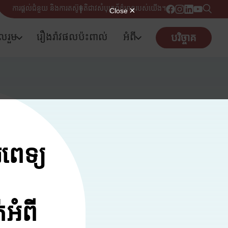
ការផ្តល់ជំនួយ និងការតស៊ូមតិ
ជាវសំបុត្រព័ត៌មានរបស់យើង។
ូលរួម
រឿងរ៉ាវផលប៉ះពាល់
អំពី
បរិច្ចាគ
ពេទ្យ
អំពី