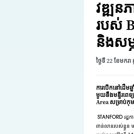
វឌ្ឍនភ
របស់ B
និងសម
ថ្ងៃទី 22 ខែមករា ឆ
ការបើកនៅដើមឆ្នា
មួយនឹងមន្ទីរពេទ
Area សម្រាប់កុម
STANFORD រដ្ឋកាលីហ
ពាន់លានរបស់ខ្លួន 