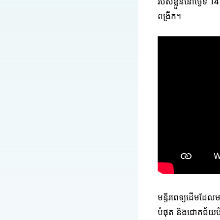
របស់ខ្លួននៅថ្ងៃទី 
ពង្រីក។
មន្ទីរពេទ្យដើមដែលមា
បំផុត និងជោគជ័យបំផ