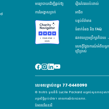
មធ្យោបាយដើម្បីផ្តល់ឱ្យ
រឿងរ៉ាវផលប៉ះពាល់
ការរៃអង្គាសប្រាក់
អាជីព
rd
បន្ទប់ព័ត៌មាន
ទំនាក់ទំនង និង FAQ
ផតថលក្រុមប្រឹក្សាភិបាល
សេចក្តីថ្លែងការណ៍អំពីលទ្ធ
ប្រើប្រាស់
លេខសម្គាល់ពន្ធ៖ 77-0440090
© ២០២៦ មូលនិធិ Lucile Packard សម្រាប់សុខភាពកុមារ។
រក្សាសិទ្ធិគ្រប់យ៉ាង។
គោលការណ៍ឯកជនភាព.
ចំណូលចិត្តខូឃី