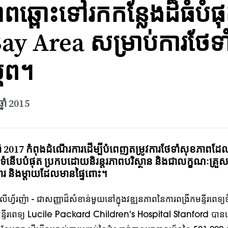
ាពឆ្ពោះទៅរកកន្លែងដ៏ធំបំផ
ay Area សម្រាប់ការថែទាំ
្ភព។
្នាំ 2015
ំ 2017 កំពុងដំណើរការដើម្បីបំពេញតម្រូវការថែទាំសុខភាពដែលផ្ល
្យទំនើបបំផុត ប្រកបដោយនិរន្តរភាពបរិស្ថាន និងជាលក្ខណៈគ្រួ
ារ និងម្តាយដែលមានផ្ទៃពោះ។
្វ័រញ៉ា - ជាសញ្ញាដ៏សំខាន់មួយនៅក្នុងវឌ្ឍនភាពនៃការពង្រីកមន្ទីរពេទ្យ
មន្ទីរពេទ្យ Lucile Packard Children's Hospital Stanford បានរៀប