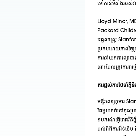
ទៅកាន់ទីតាំងរបស់
Lloyd Minor, MD ព
Packard Children's
វេជ្ជសាស្ត្រ Stanf
ប្រកបដោយភាពច្នៃប្
ការនាំយកការព្យាបាល
ពោះដែលត្រូវការវាច្
ការផ្តល់ការថែទាំគ្ល
មន្ទីរពេទ្យកុមារ 
តែមួយគត់នៅក្នុងប្រ
ឧបករណ៍ធ្វើរោគវិនិ
ដល់ពិធីការដ៏ទំនើប