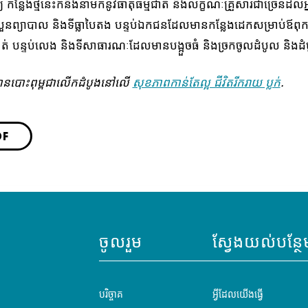
េទ្យ កន្លែងថ្មីនេះក៏នឹងនាំមកនូវធាតុធម្មជាតិ និងលក្ខណៈគ្រួសារជាច្រើនដល់អ
នព្យាបាល និងទីធ្លាបៃតង បន្ទប់ឯកជនដែលមានកន្លែងដេកសម្រាប់ឪពុកម
់ស្ងាត់ បន្ទប់លេង និងទីសាធារណៈដែលមានបង្អួចធំ និងច្រកចូលដំបូល និងដ
ូវបានបោះពុម្ពជាលើកដំបូងនៅលើ
សុខភាពកាន់តែល្អ ជីវិតរីករាយ ប្លក់
.
DF
ចូលរួម
ស្វែងយល់បន្ថែ
បរិច្ចាគ
អ្វីដែលយើងធ្វើ