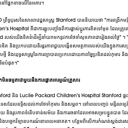
វានៅផ្នែកខាងលើនៃអគារ។
្រឹទ្ធបុរសនៃសាលាវេជ្ជសាស្ត្រ Stanford បាននិយាយថា "ការពង្រីកមន្ទ
 Hospital គឺជាការឆ្លុះបញ្ចាំងពីការផ្លាស់ប្តូរការគិតទៅមុខ ដែលគ្រូព
ord របស់យើងខិតខំដើម្បីនាំយកមកនូវការថែទាំសុខភាពជារៀងរាល់ថ្ងៃ" ។ 
រឌិត និងប្រកបដោយនិរន្តរភាពជួយបង្កើនសមត្ថភាពរបស់យើងក្នុងការសម
ថ្មី និងយុទ្ធសាស្រ្តនៃការព្យាបាលប្រកបដោយភាពច្នៃប្រឌិតដល់កុមារ និ
រើនបំផុត។"
ីនិកមិនធម្មតាជាមួយនឹងការផ្តោតអារម្មណ៍គ្រួសារ
Stanford និង Lucile Packard Children's Hospital Stanford ផ្ត
ទេសដែលឧទ្ទិសដល់ការថែទាំកុមារ និងសម្ភព។ នៅពេលបញ្ចប់ មន្ទីរពេទ្យន
ច្ឆ័យ និងរូបភាពទំនើបទាន់សម័យ និងការរចនាដែលអាចសម្របខ្លួនបាន ដ
 និងបច្ចេកវិទ្យាឧបករណ៍នាពេលអនាគត។ បន្ថែមពីលើការកំណត់ស្តង់ដារសម្