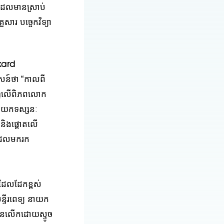
រដែលមានស្រាប់
សារ បច្ចេកវិទ្យា
kard
សន៍ថា “កាលពី
ល្បាញលើពិភពលោក
ួលយកទស្សនៈ
 និងផ្តោតលើ
រដែលមករក
លដែលដែកខ្ពស់
ន្ទីរពេទ្យ នាយក
ូវបានលើកដោយស្ទូច