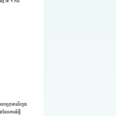
sq.-ft ។ ការ
េទ្យកុមារដ៏ក្មេង
នៃអគារធំថ្មី