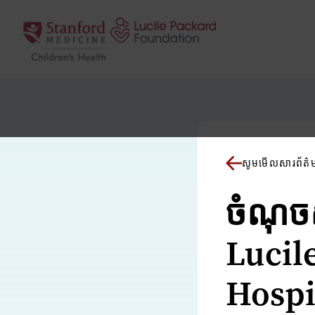
រំលងទៅមាតិកា
សូមមើលសារព័ត៌
ចំណុចស
Lucil
Hospit