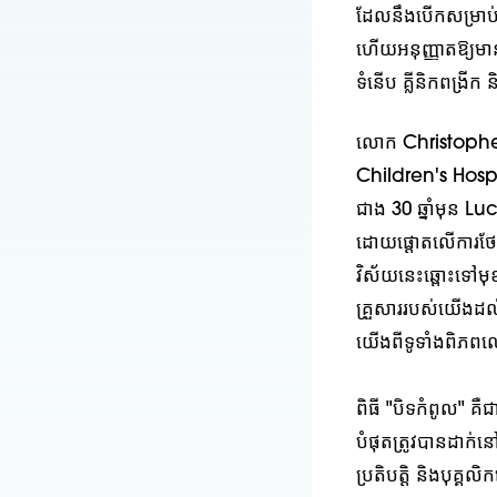
ដែលនឹងបើកសម្រាប់អ
ហើយអនុញ្ញាតឱ្យមានគ្
ទំនើប គ្លីនិកពង្រីក
លោក Christopher 
Children's Hosp
ជាង 30 ឆ្នាំមុន Lu
ដោយផ្តោតលើការថែទ
វិស័យនេះឆ្ពោះទៅមុ
គ្រួសាររបស់យើងដល់
យើងពីទូទាំងពិភព
ពិធី "បិទកំពូល" គ
បំផុតត្រូវបានដាក់ន
ប្រតិបត្តិ និងបុគ្