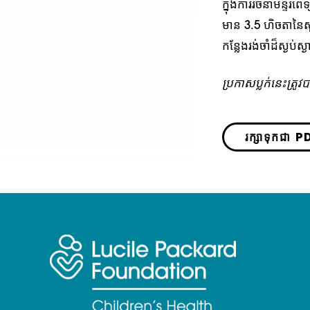
ក្នុងការរចនាមន្ទីរព
មាន 3.5 ហិចតានៃសួ
កន្លែងរង់ចាំដ៏ស្ងប
ប្រកាសប្លក់នេះត្រ
រក្សាទុកជា P