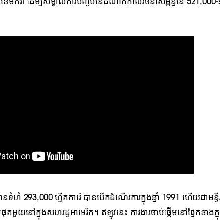
14 ខែមករា ដើម្បីសម្គាល់ការបញ្ចប់នៃដំណាក់កាលរចនាសម្ព័ន្ធនៃ 521,000-
នទំហំ 293,000 ហ្វីតការ៉េ បានបើកដំណើរការក្នុងឆ្នាំ 1991 ហើយជាមន្ទីរព
ុតមួយនៅក្នុងសហរដ្ឋអាមេរិក។ ឥឡូវនេះ ការងារចាប់ផ្តើមនៅផ្នែកខាងក្នុង