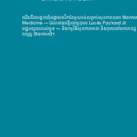
យើងគឺជាអង្គការរៃអង្គាសថវិកាតែមួយគត់សម្រាប់សុខភាពកុមារ Stanfo
Medicine — ដែលមានមន្ទីរពេទ្យកុមារ Lucile Packard ជា
មជ្ឈមណ្ឌលរបស់ខ្លួន — និងកម្មវិធីសុខភាពមាតា និងកុមារនៅសាលាវេជ្ជ
សាស្ត្រ Stanford។