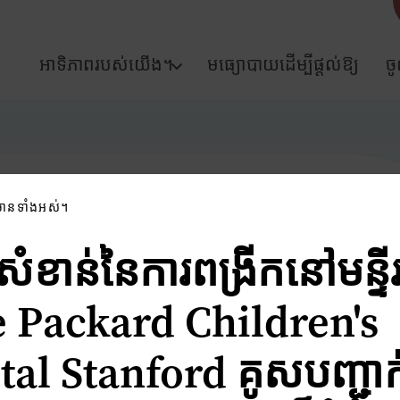
អាទិភាពរបស់យើង។
មធ្យោបាយដើម្បីផ្តល់ឱ្យ
ច
មានទាំងអស់។
ំខាន់នៃការពង្រីកនៅមន្ទីរ
e Packard Children's
al Stanford គូសបញ្ជាក់