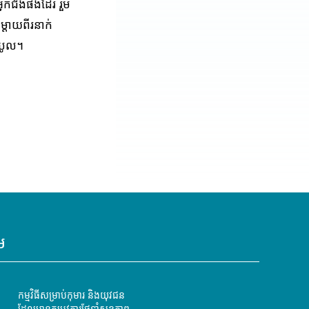
្នកជំងឺផងដែរ រួម
្តាយពីរនាក់
ំបូល។
ម
កម្មវិធីសម្រាប់កុមារ និងយុវជន