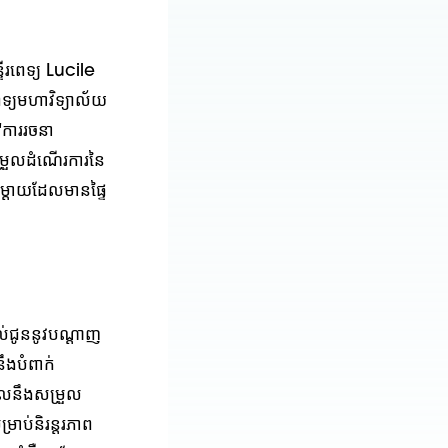
ីរពេទ្យ Lucile
េទ្យមហាវិទ្យាល័យ
"ការរចនា
្រួលដំណើរការនៃ
ងម្តាយដែលមានផ្ទៃ
ល់ជូននូវបណ្តាញ
ឹងបំពាក់
ែលនឹងសម្រួល
រាប់និរន្តរភាព