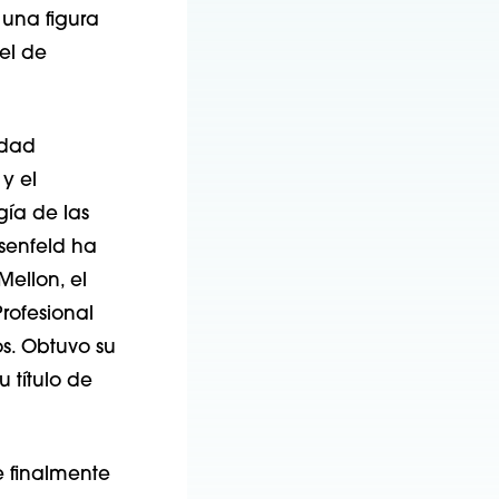
 una figura
el de
idad
y el
gía de las
senfeld ha
ellon, el
rofesional
os. Obtuvo su
 título de
e finalmente