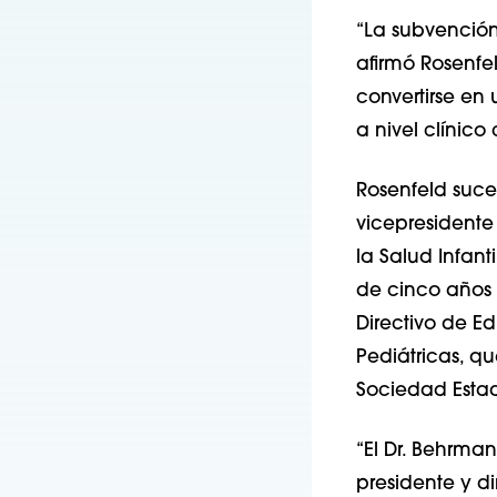
“La subvención 
afirmó Rosenfel
convertirse en
a nivel clínic
Rosenfeld suc
vicepresidente
la Salud Infan
de cinco años 
Directivo de E
Pediátricas, q
Sociedad Estad
“El Dr. Behrman
presidente y d