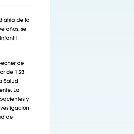
iatría de la
ve años, se
nfantil
nbecher de
or de 1,23
a Salud
ente. La
 pacientes y
nvestigación
ad de