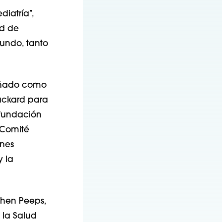
iatría”,
ad de
mundo, tanto
eñado como
ackard para
 fundación
 Comité
ones
y la
ephen Peeps,
 la Salud