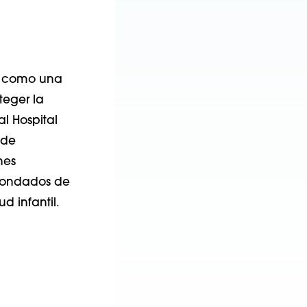
96 como una
teger la
l Hospital
 de
nes
 condados de
d infantil.