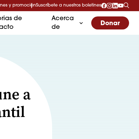
nes y promoción
Suscríbete a nuestros boletines
orias de
Acerca
Donar
acto
de
une a
ntil