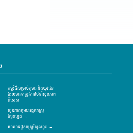
ម
កម្មវិធីសម្រាប់កុមារ និងយុវជន
ដែលមានតម្រូវការថែទាំសុខភាព
ពិសេស
សុខភាពកុមារវេជ្ជសាស្ត្រ
ស្ទែនហ្វដ
សាលាវេជ្ជសាស្ត្រស្ទែនហ្វដ