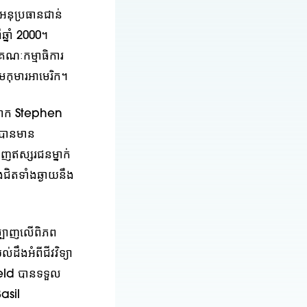
ុប្រធានជាន់
ឆ្នាំ 2000។
គណៈកម្មាធិការ
មកុមារអាមេរិក។
 លោក Stephen
 បានមាន
ឥស្សរជនម្នាក់
ងជិតទាំងឆ្ងាយនឹង
ីល្បាញលើពិភព
ឹងអំពីជីវវិទ្យា
eld បានទទួល
asil