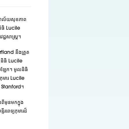
ិទ្យាល័យសុខភាព
និធិ Lucile
េជ្ជសាស្ត្រ។
rtland នឹងត្រួត
និធិ Lucile
ឡែក។ មូលនិធិ
្យកុមារ Lucile
័យ Stanford។
ីមុនមកក្នុង
្ទីរពេទ្យកុមារដ៏