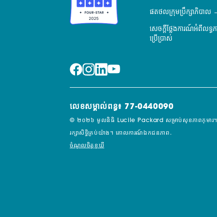
ផតថលក្រុមប្រឹក្សាភិបាល
សេចក្តីថ្លែងការណ៍អំពីលទ្ធ
ប្រើប្រាស់
លេខសម្គាល់ពន្ធ៖ 77-0440090
© ២០២៦ មូលនិធិ Lucile Packard សម្រាប់សុខភាពកុមារ។
រក្សាសិទ្ធិគ្រប់យ៉ាង។
គោលការណ៍ឯកជនភាព.
ចំណូលចិត្តខូឃី