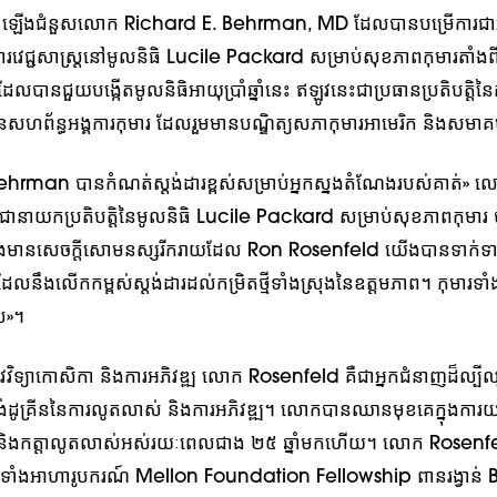
ឡើងជំនួសលោក Richard E. Behrman, MD ដែលបានបម្រើការជាអន
្ចការវេជ្ជសាស្ត្រនៅមូលនិធិ Lucile Packard សម្រាប់សុខភាពកុមារតាំងពី
នជួយបង្កើតមូលនិធិអាយុប្រាំឆ្នាំនេះ ឥឡូវនេះជាប្រធានប្រតិបត្តិនៃ
ារនៃសហព័ន្ធអង្គការកុមារ ដែលរួមមានបណ្ឌិត្យសភាកុមារអាមេរិក និងសមាគ
Behrman បានកំណត់ស្តង់ដារខ្ពស់សម្រាប់អ្នកស្នងតំណែងរបស់គាត់»
ជានាយកប្រតិបត្តិនៃមូលនិធិ Lucile Packard សម្រាប់សុខភាពកុមារ
ងមានសេចក្តីសោមនស្សរីករាយដែល Ron Rosenfeld យើងបានទាក់ទាញ
 ដែលនឹងលើកកម្ពស់ស្តង់ដារដល់កម្រិតថ្មីទាំងស្រុងនៃឧត្តមភាព។ កុមារទាំ
ល»។
ែកជីវវិទ្យាកោសិកា និងការអភិវឌ្ឍ លោក Rosenfeld គឺជាអ្នកជំនាញដ៏ល្ប
ូគ្រីននៃការលូតលាស់ និងការអភិវឌ្ឍ។ លោកបានឈានមុខគេក្នុងការយល់ដ
 និងកត្តាលូតលាស់អស់រយៈពេលជាង ២៥ ឆ្នាំមកហើយ។ លោក Rosenf
 រួមទាំងអាហារូបករណ៍ Mellon Foundation Fellowship ពានរង្វាន់ B