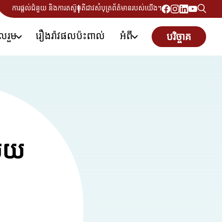
ការផ្តល់ជំនួយ និងការតស៊ូមតិ
ជាវសំបុត្រព័ត៌មានរបស់យើង។
ូលរួម
រឿងរ៉ាវផលប៉ះពាល់
អំពី
បរិច្ចាគ
មួយ