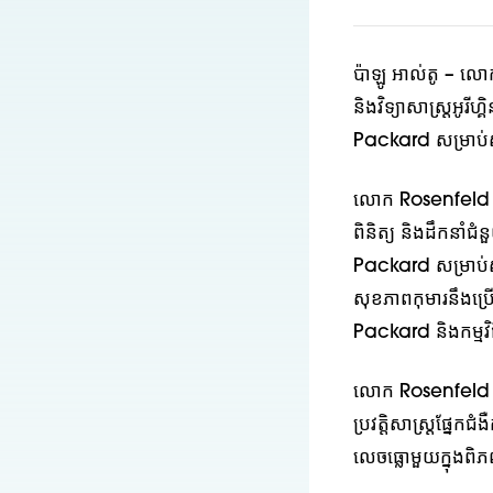
ប៉ាឡូ អាល់តូ – លោក
និងវិទ្យាសាស្ត្រអូរ
Packard សម្រាប់សុខភ
លោក Rosenfeld ដែល
ពិនិត្យ និងដឹកនាំ
Packard សម្រាប់
សុខភាពកុមារនឹងប្រើប
Packard និងកម្មវិ
លោក Rosenfeld ប
ប្រវត្តិសាស្ត្រផ្នែក
លេចធ្លោមួយក្នុងពិភព