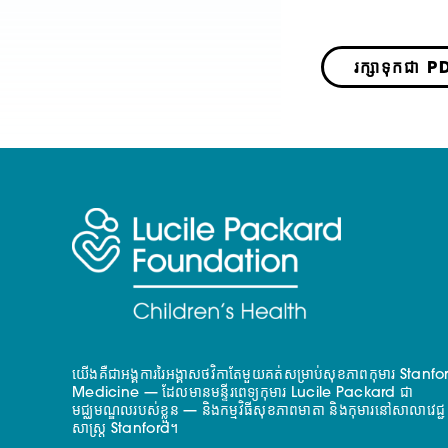
រក្សាទុកជា P
យើងគឺជាអង្គការរៃអង្គាសថវិកាតែមួយគត់សម្រាប់សុខភាពកុមារ Stanfo
Medicine — ដែលមានមន្ទីរពេទ្យកុមារ Lucile Packard ជា
មជ្ឈមណ្ឌលរបស់ខ្លួន — និងកម្មវិធីសុខភាពមាតា និងកុមារនៅសាលាវេជ្ជ
សាស្ត្រ Stanford។