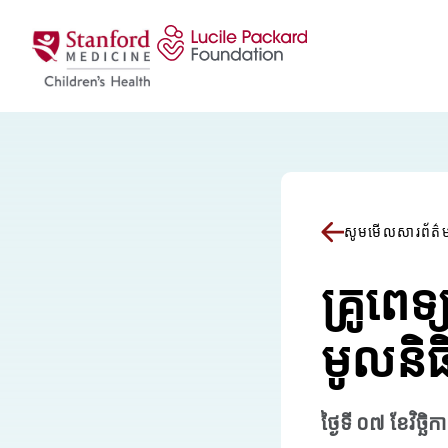
រំលងទៅមាតិកា
សូមមើលសារព័ត៌
គ្រូពេ
មូលនិធ
ថ្ងៃទី ០៧ ខែវិច្ឆិ