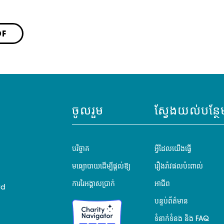
DF
ចូលរួម
ស្វែងយល់បន្ថែ
បរិច្ចាគ
អ្វីដែលយើងធ្វើ
មធ្យោបាយដើម្បីផ្តល់ឱ្យ
រឿងរ៉ាវផលប៉ះពាល់
ការរៃអង្គាសប្រាក់
អាជីព
rd
បន្ទប់ព័ត៌មាន
ទំនាក់ទំនង និង FAQ