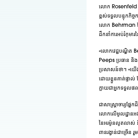
លោក Rosenfeld 
ខ្ពស់ទទួលបន្ទុកកិច
លោក Behrman ដែលបា
ដឹកនាំការអប់រំកុម
«លោកវេជ្ជបណ្ឌិត 
Peeps ប្រធាន និង
ប្រសាសន៍ថា។ «យើ
ដោយខ្លួនគាត់ផ្ទាល់
ក្លាយជាអ្នកទទួលផ
ជាសាស្ត្រាចារ្យផ្ន
លោកលើមូលដ្ឋានអង់ដ
នៃអរម៉ូនលូតលាស់
ពានរង្វាន់ជាច្រើន