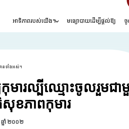
អាទិភាពរបស់យើង។
មធ្យោបាយដើម្បីផ្តល់ឱ្យ
ច
មានទាំងអស់។
ទ្យកុមារល្បីឈ្មោះចូលរួមជា
ិសុខភាពកុមារ
កា ឆ្នាំ ២០០២