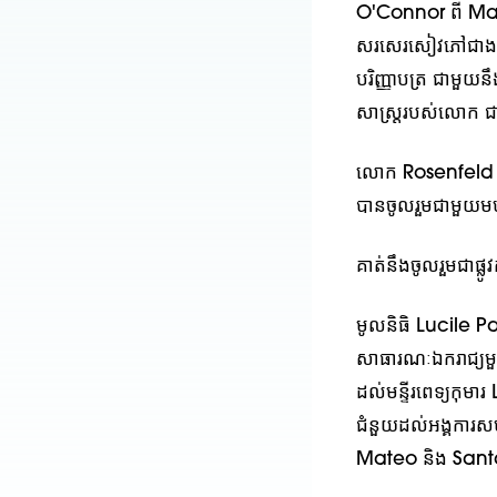
O'Connor ពី Ma
សរសេរសៀវភៅជាង ៥
បរិញ្ញាបត្រ ជាមួយន
សាស្ត្ររបស់លោក ជា
លោក Rosenfeld បា
បានចូលរួមជាមួយមហាវ
គាត់នឹងចូលរួមជាផ្លូ
មូលនិធិ Lucile Pac
សាធារណៈឯករាជ្យមួយ
ដល់មន្ទីរពេទ្យកុមា
ជំនួយដល់អង្គការ
Mateo និង Santa 