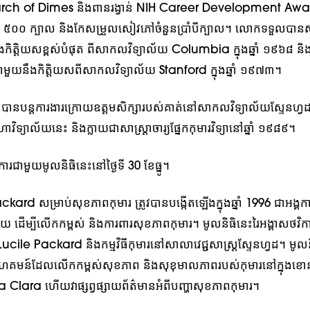
rch of Dimes និងពានរង្វាន់ NIH Career Development Aw
០០ ក្បាល និងកែសម្រួលសៀវភៅចំនួនប្រាំបីក្បាល។ លោកទទួលបានសញ
ឹងកិត្តិយសខ្ពស់បំផុត ពីសាកលវិទ្យាល័យ Columbia ក្នុងឆ្នាំ ១៩៦៨ និងស
មួយនឹងកិត្តិយសពីសាកលវិទ្យាល័យ Stanford ក្នុងឆ្នាំ ១៩៧៣។
នបន្តការងារក្រោយឧត្តមសិក្សារបស់គាត់នៅសាកលវិទ្យាល័យស្ទែនហ្វ
ិទ្យាល័យនេះ និងក្លាយជាសាស្ត្រាចារ្យផ្នែកកុមារវិទ្យានៅឆ្នាំ ១៩៨៩។
វការជាមួយមូលនិធិនេះនៅថ្ងៃទី 30 ខែធ្នូ។
kard សម្រាប់សុខភាពកុមារ ត្រូវបានបង្កើតឡើងក្នុងឆ្នាំ 1996 ជាអង្គក
 ដើម្បីលើកកម្ពស់ និងការពារសុខភាពកុមារ។ មូលនិធិនេះរៃអង្គាសថវិកា
រ Lucile Packard និងកម្មវិធីកុមារនៅសាលាវេជ្ជសាស្ត្រស្ទែនហ្វដ។ មូលនិ
សហគមន៍ដែលលើកកម្ពស់សុខភាព និងសុខុមាលភាពរបស់កុមារនៅក្នុងខោ
Clara ហើយវាផ្សព្វផ្សាយព័ត៌មានអំពីបញ្ហាសុខភាពកុមារ។