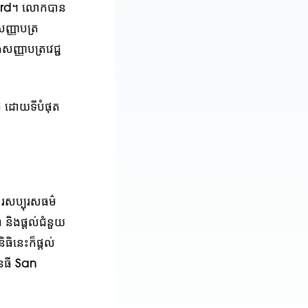
ard។ លោកបាន
្ញាបត្រ
ញ្ញាបត្រវេជ្ជ
ដ ដោយទីបំផុត
ារសប្បុរសធម៌
 និងផ្តល់ជំនួយ
ធិនេះក៏ផ្តល់
នធី San