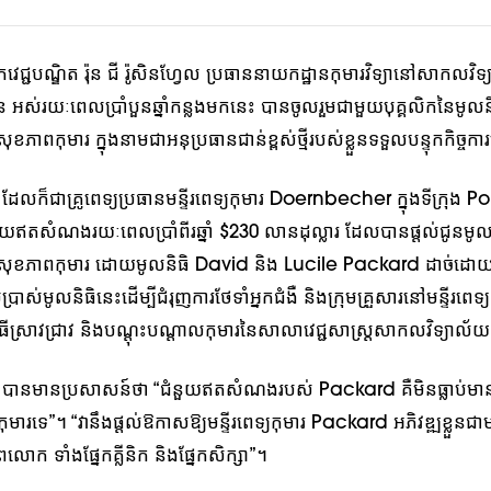
វេជ្ជបណ្ឌិត រ៉ុន ជី រ៉ូសិនហ្វែល ប្រធាននាយកដ្ឋានកុមារវិទ្យានៅសាកលវ
ីហ្គិន អស់រយៈពេលប្រាំបួនឆ្នាំកន្លងមកនេះ បានចូលរួមជាមួយបុគ្គលិកនៃមូល
ាពកុមារ ក្នុងនាមជាអនុប្រធានជាន់ខ្ពស់ថ្មីរបស់ខ្លួនទទួលបន្ទុកកិច្ចការវ
ក៏ជាគ្រូពេទ្យប្រធានមន្ទីរពេទ្យកុមារ Doernbecher ក្នុងទីក្រុង Po
ជំនួយឥតសំណងរយៈពេលប្រាំពីរឆ្នាំ $230 លានដុល្លារ ដែលបានផ្តល់ជូនមូល
សុខភាពកុមារ ដោយមូលនិធិ David និង Lucile Packard ដាច់ដោយ
្រាស់មូលនិធិនេះដើម្បីជំរុញការថែទាំអ្នកជំងឺ និងក្រុមគ្រួសារនៅមន្ទីរពេទ
ធីស្រាវជ្រាវ និងបណ្តុះបណ្តាលកុមារនៃសាលាវេជ្ជសាស្ត្រសាកលវិទ្យាល
ានមានប្រសាសន៍ថា “ជំនួយឥតសំណងរបស់ Packard គឺមិនធ្លាប់មានព
ជំងឺកុមារទេ”។ “វានឹងផ្តល់ឱកាសឱ្យមន្ទីរពេទ្យកុមារ Packard អភិវឌ្ឍខ្លួនជាមន
លោក ទាំងផ្នែកគ្លីនិក និងផ្នែកសិក្សា”។