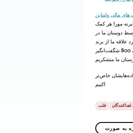
های مالی ولنتاین
یرنه مور! هر کمک
۵ پوند توسط دوستان ما در GUND، شرکت اسباب‌بازی‌سازی که
تولید می‌کند، تأمین شد. از خانواده
شگفت‌انگیز Boo برای ادامه دادن به میراث او و اهدای بیش از ۱۵۰ اسباب‌بازی مخملی Boo
اده‌هایشان خاص‌تر
کنیم!
 اهداکنندگان
قلب