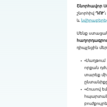
Շնորհավոր Սո
շնորհիվ
ԴՈՒ՛
և
նվիրաբերե
Մենք ստացան
հաղորդագրու
դիպչեցին մեր
«Մաղթում 
որքան դժվ
տարեք մի
ընտանիքը
«Հուսով ե
հպարտանու
բուժքույր