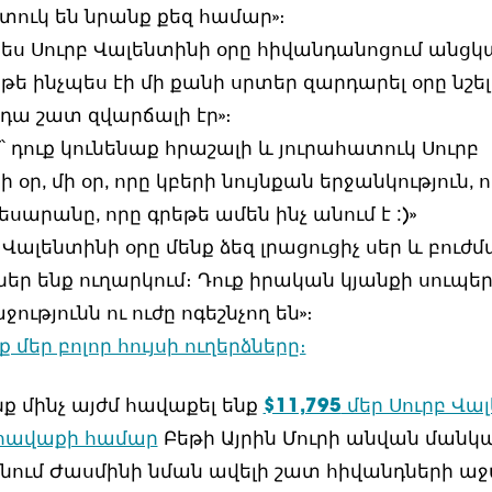
տուկ են նրանք քեզ համար»։
պես Սուրբ Վալենտինի օրը հիվանդանոցում անցկ
, թե ինչպես էի մի քանի սրտեր զարդարել օրը նշել
դա շատ զվարճալի էր»։
մ՝ դուք կունենաք հրաշալի և յուրահատուկ Սուրբ
 օր, մի օր, որը կբերի նույնքան երջանկություն, 
եսարանը, որը գրեթե ամեն ինչ անում է :)»
բ Վալենտինի օրը մենք ձեզ լրացուցիչ սեր և բուժ
եր ենք ուղարկում։ Դուք իրական կյանքի սուպե
ջությունն ու ուժը ոգեշնչող են»։
 մեր բոլոր հույսի ուղերձները։
նք մինչ այժմ հավաքել ենք
$11,795
մեր Սուրբ Վա
հավաքի համար
Բեթի Այրին Մուրի անվան մանկ
նում Ժասմինի նման ավելի շատ հիվանդների աջ