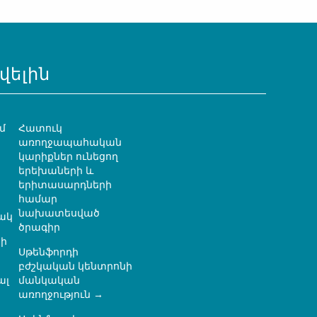
վելին
մ
Հատուկ
առողջապահական
կարիքներ ունեցող
երեխաների և
երիտասարդների
համար
նախատեսված
ակ
ծրագիր
ի
Սթենֆորդի
բժշկական կենտրոնի
ալ
մանկական
առողջություն