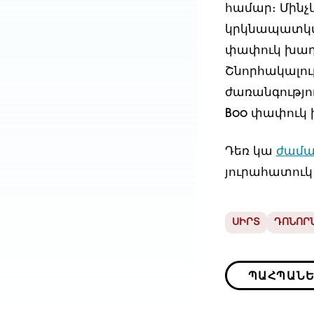
համար։ Մինչև
կրկնապատկվել
փափուկ խաղա
Շնորհակալու
ժառանգությու
Boo փափուկ 
Դեռ կա
ժամա
յուրահատուկ
ՍԻՐՏ
ԴՈՆՈՐ
ՊԱՀՊԱՆԵ