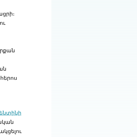
ացրի։
ու
որքան
ման
րհերոս
լենտինի
ական
ակցելու