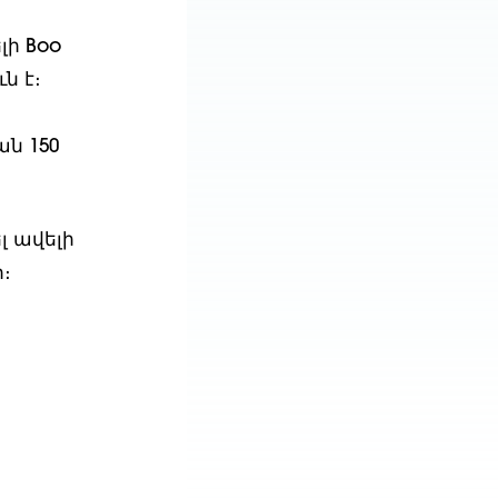
լի Boo
ն է։
ան 150
լ ավելի
։