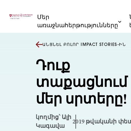
Անցնել բովանդակությանը
Մեր
առաջնահերթությունները
ԱՆՑՆԵԼ ԲՈԼՈՐ IMPACT STORIES-ԻՆ
Դուք
տաքացնում 
մեր սրտերը!
կողմից՝ Ալի
2019 թվականի փե
Կագավա