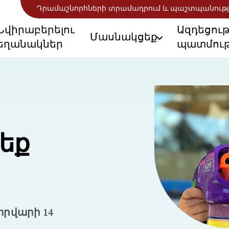
Դրամաշնորհների տրամադրում և պաշտպանությ
Նվիրաբերելու
Ազդեցու
Մասնակցեք
եղանակներ
պատմութ
եք
տրվարի 14