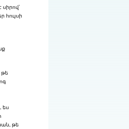
 սիրով՝
ր հույսի
նք
 թե
ոգ
և ես
ո
նան, թե