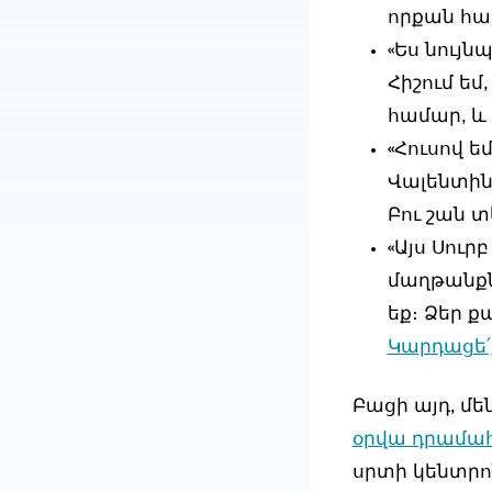
որքան հա
«Ես նույն
Հիշում եմ
համար, և 
«Հուսով ե
Վալենտինի
Բու շան տ
«Այս Սուր
մաղթանքն
եք։ Ձեր քա
Կարդացե՛ք
Բացի այդ, մե
օրվա դրամա
սրտի կենտրո