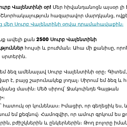
ւրբ Վալենտինի օր!
Մեր հիվանդանոցն այսօր լի է
։
Շնորհակալություն հազարավոր մարդկանց, ովքե
ց մեր Սուրբ Վալենտինի օրվա դրամահավաքին։
ք ավելի քան
2500 Սուրբ Վալենտինի
թյուններ
հույսի և բուժման։ Ահա մի քանիսը, որո
 սրտերին.
եմ ձեզ ամենալավ Սուրբ Վալենտինի օրը։ Գիտեմ,
ար է, բայց շարունակեք լողալ։ Սիրում եմ ձեզ և հ
մյանց մասին։ Մեծ սիրով՝ Ջակուինդե Գայթան
»։
մ՝ հատուկ օր կունենաս։ Իմացիր, որ գեղեցիկ ես, 
մ եմ քեզնով։ Համոզվիր, որ ամուր գրկում ես ք
երին, բժիշկներին և ընկերներին։ Թող բոլորը իմա