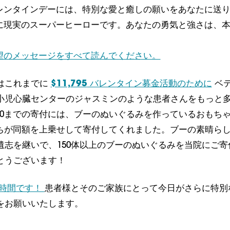
レンタインデーには、特別な愛と癒しの願いをあなたに送
に現実のスーパーヒーローです。あなたの勇気と強さは、
望のメッセージをすべて読んでください。
はこれまでに
$11,795
バレンタイン募金活動のために
ベ
小児心臓センターのジャスミンのような患者さんをもっと
000までの寄付には、ブーのぬいぐるみを作っているおもち
たちが同額を上乗せして寄付してくれました。ブーの素晴ら
遺志を継いで、150体以上のブーのぬいぐるみを当院にご寄
とうございます！
時間です！
患者様とそのご家族にとって今日がさらに特別
をお願いいたします。