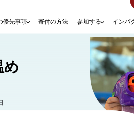
の優先事項
寄付の方法
参加する
インパ
温め
日