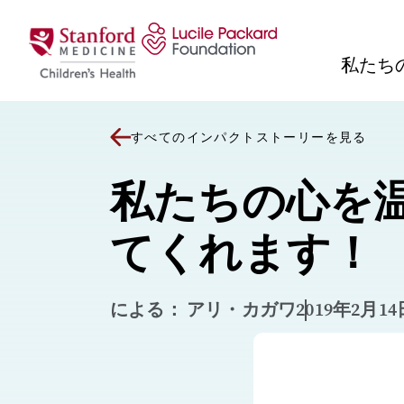
コンテンツにスキップ
私たち
すべてのインパクトストーリーを見る
私たちの心を
てくれます！
による： アリ・カガワ
2019年2月14