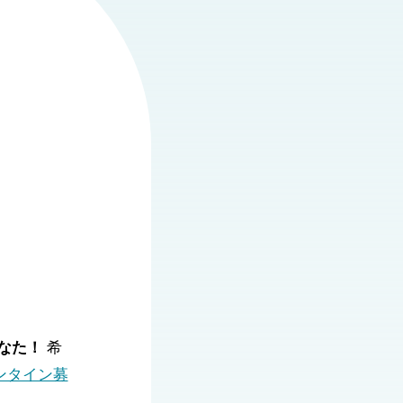
なた！
希
ンタイン募