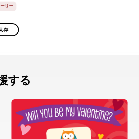
トーリー
保存
援する