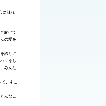
心に触れ
泳ぎ続けて
さんの愛を
たを誇りに
なハグをし
か、みんな
って、すご
がどんなこ