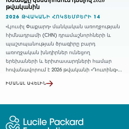
Խնամքը կենտրոնում դնելով 2026
թվականին
2026 ԹՎԱԿԱՆԻ ՀՈԿՏԵՄԲԵՐԻ 14
«Լյուսիլ Փաքարդ» մանկական առողջության
հիմնադրամի (CHN) դրամաշնորհների և
պաշտպանության ծրագիրը բարդ
առողջական խնդիրներ ունեցող
երեխաների և երիտասարդների համար
հովանավորում է 2026 թվականի «Դուտինգ»...
ԻՄԱՆԱԼ ԱՎԵԼԻՆ