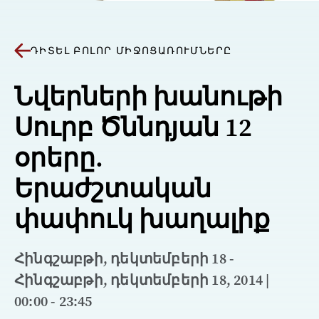
ԴԻՏԵԼ ԲՈԼՈՐ ՄԻՋՈՑԱՌՈՒՄՆԵՐԸ
Նվերների խանութի
Սուրբ Ծննդյան 12
օրերը.
Երաժշտական
փափուկ խաղալիք
Հինգշաբթի, դեկտեմբերի 18 -
Հինգշաբթի, դեկտեմբերի 18, 2014 |
00:00 - 23:45