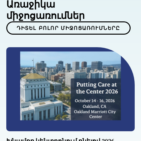
Առաջիկա
միջոցառումներ
ԴԻՏԵԼ ԲՈԼՈՐ ՄԻՋՈՑԱՌՈՒՄՆԵՐԸ