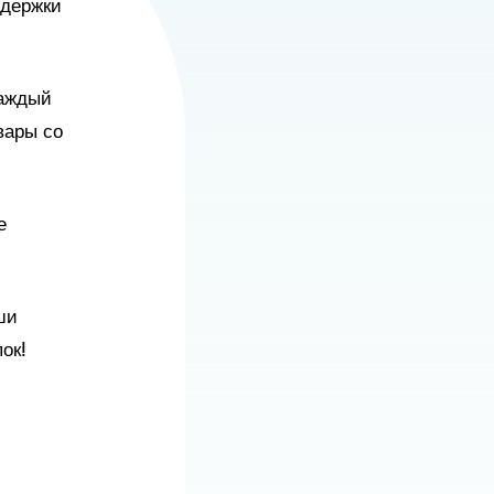
ддержки
Каждый
вары со
е
ши
ок!