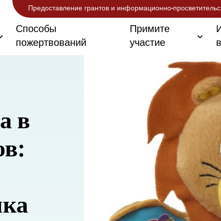
Предоставление грантов и информационно-просветительс
Способы
Примите
пожертвований
участие
а в
ов:
шка