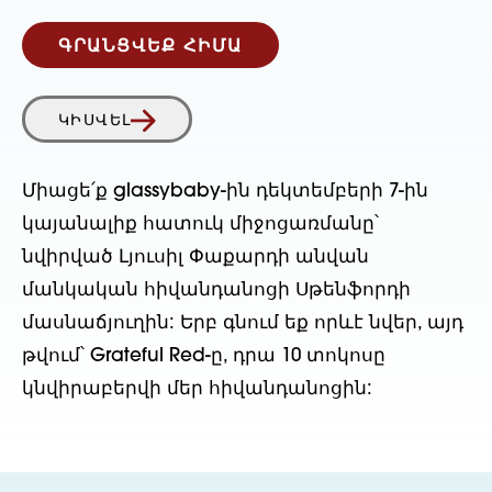
ԳՐԱՆՑՎԵՔ ՀԻՄԱ
ԿԻՍՎԵԼ
Միացե՛ք glassybaby-ին դեկտեմբերի 7-ին
կայանալիք հատուկ միջոցառմանը՝
նվիրված Լյուսիլ Փաքարդի անվան
մանկական հիվանդանոցի Սթենֆորդի
մասնաճյուղին: Երբ գնում եք որևէ նվեր, այդ
թվում՝ Grateful Red-ը, դրա 10 տոկոսը
կնվիրաբերվի մեր հիվանդանոցին: