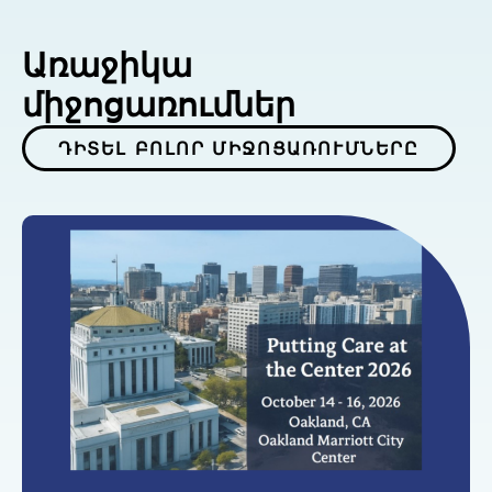
Առաջիկա
միջոցառումներ
ԴԻՏԵԼ ԲՈԼՈՐ ՄԻՋՈՑԱՌՈՒՄՆԵՐԸ