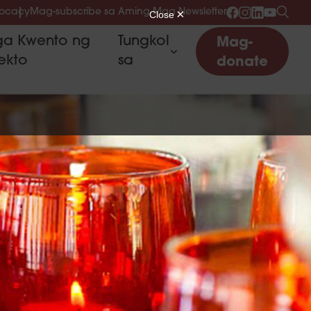
vocacy
Mag-subscribe sa Aming Mga Newsletter
a Kwento ng
Tungkol
Mag-
ekto
sa
donate