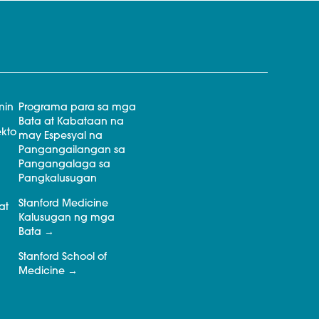
min
Programa para sa mga
Bata at Kabataan na
kto
may Espesyal na
Pangangailangan sa
Pangangalaga sa
Pangkalusugan
Stanford Medicine
at
Kalusugan ng mga
Bata
Stanford School of
Medicine