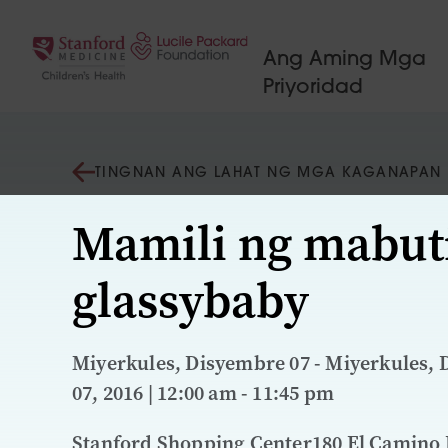
Lumaktaw sa nilalaman
Ang Aming Mga
Priyoridad
TINGNAN ANG LAHAT NG MGA KAGANAPAN
Mamili ng mabuti
glassybaby
Miyerkules, Disyembre 07 - Miyerkules,
07, 2016 | 12:00 am - 11:45 pm
Stanford Shopping Center180 El Camino 