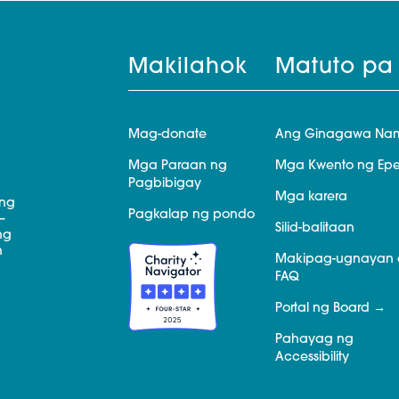
Makilahok
Matuto pa
Mag-donate
Ang Ginagawa Na
Mga Paraan ng
Mga Kwento ng Epe
Pagbibigay
Mga karera
 ng
Pagkalap ng pondo
—
Silid-balitaan
ng
n
Makipag-ugnayan 
FAQ
Portal ng Board
Pahayag ng
Accessibility