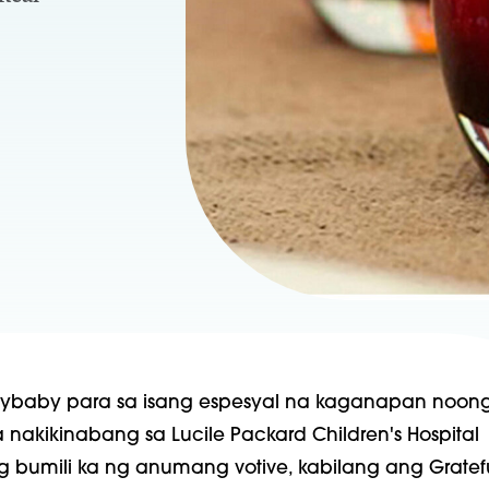
ssybaby para sa isang espesyal na kaganapan noon
 nakikinabang sa Lucile Packard Children's Hospital
g bumili ka ng anumang votive, kabilang ang Gratef