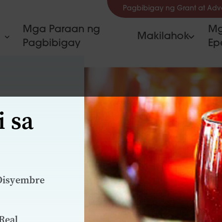
Pagbibigay ng Grant at Ad
Mga Paraan ng
Mg
Makilahok
Pagbibigay
Ep
 sa
 Disyembre
Real