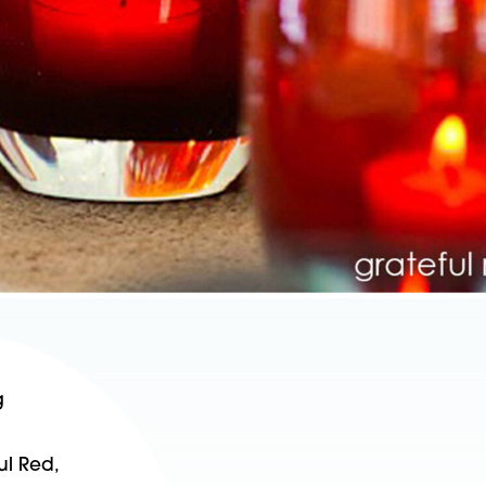
g
ul Red,