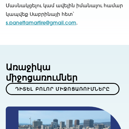
Մասնակցելու կամ ավելին իմանալու համար
կապվեք Սաբրինայի հետ՝
s.panettamartire@gmail.com
.
Առաջիկա
միջոցառումներ
ԴԻՏԵԼ ԲՈԼՈՐ ՄԻՋՈՑԱՌՈՒՄՆԵՐԸ