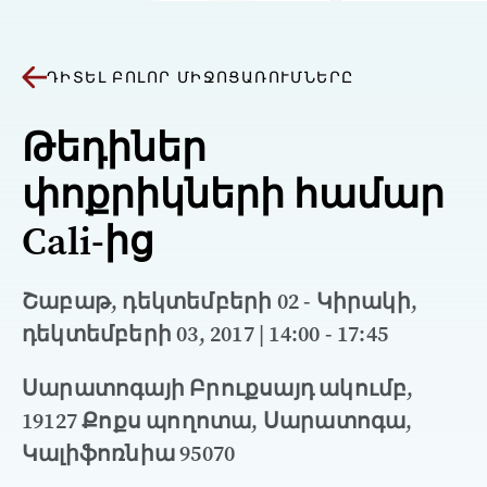
ԴԻՏԵԼ ԲՈԼՈՐ ՄԻՋՈՑԱՌՈՒՄՆԵՐԸ
Թեդիներ
փոքրիկների համար
Cali-ից
Շաբաթ, դեկտեմբերի 02 - Կիրակի,
դեկտեմբերի 03, 2017 | 14:00 - 17:45
Սարատոգայի Բրուքսայդ ակումբ,
19127 Քոքս պողոտա, Սարատոգա,
Կալիֆոռնիա 95070