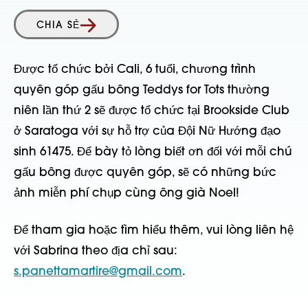
CHIA SẺ
Được tổ chức bởi Cali, 6 tuổi, chương trình
quyên góp gấu bông Teddys for Tots thường
niên lần thứ 2 sẽ được tổ chức tại Brookside Club
ở Saratoga với sự hỗ trợ của Đội Nữ Hướng đạo
sinh 61475. Để bày tỏ lòng biết ơn đối với mỗi chú
gấu bông được quyên góp, sẽ có những bức
ảnh miễn phí chụp cùng ông già Noel!
Để tham gia hoặc tìm hiểu thêm, vui lòng liên hệ
với Sabrina theo địa chỉ sau:
s.panettamartire@gmail.com
.