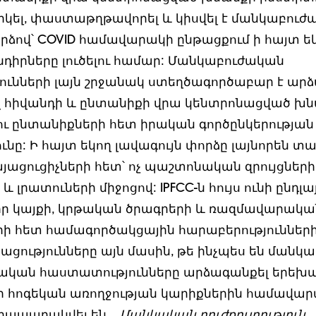
արկել, փաստաթղթավորել և կիսվել է մանկաբուժ
որձով՝ COVID համավարակի ընթացքում ի հայտ ե
դիրները լուծելու համար: Մանկաբուժական
ւնների լայն շրջանակ ստեղծագործաբար է արձ
 հիվանդի և ընտանիքի վրա կենտրոնացված խն
ու ընտանիքների հետ իրական գործընկերությա
ւնը: Ի հայտ եկող լավագույն փորձը լայնորեն տա
յացուցիչների հետ՝ ոչ պաշտոնական զրույցների
 լրատուների միջոցով: IPFCC-ն հույս ունի ընդլայ
ր կայքի, կրթական ծրագրերի և ռազմավարակա
րի հետ համագործակցային հարաբերությունների
ացությունները այն մասին, թե ինչպես են մանկ
կան հաստատությունները արձագանքել երեխա
 հոգեկան առողջության կարիքներին համավար
րապարակվել են...
Մանկական բուժքույրություն
.