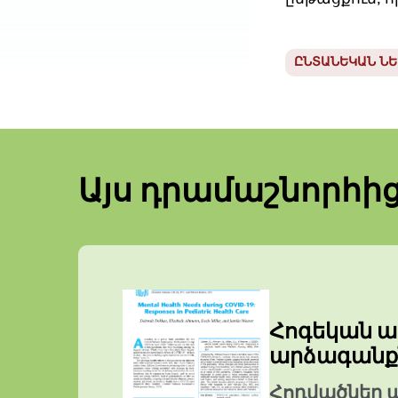
ԸՆՏԱՆԵԿԱՆ Ն
Այս դրամաշնորհի
Հոգեկան առ
արձագանքն
Հոդվածներ 