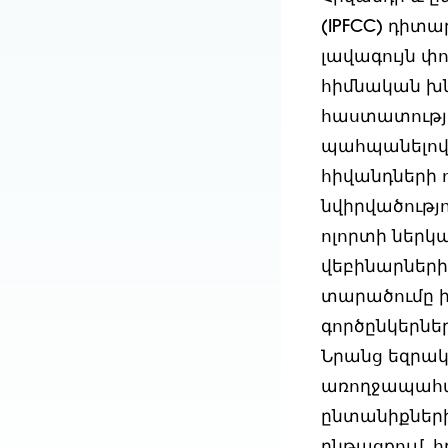
(IPFCC) դիտ
լավագույն փ
հիմնական խն
հաստատությո
պահպանելով
հիվանդների 
նվիրվածությո
ոլորտի ներկա
վեբինարների և
տարածումը ի
գործընկերնե
Նրանց եզրակ
առողջապահա
ընտանիքների
ընթացքում, հ