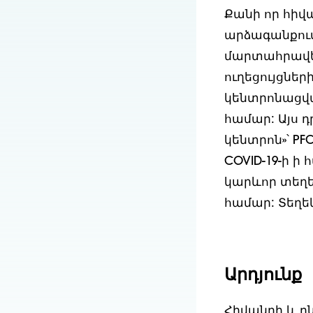
Քանի որ հիվ
արձագանքում
մարտահրավեր
ուղեցույցնե
կենտրոնացվա
համար: Այս 
կենտրոն»՝ P
COVID-19-ի ի
կարևոր տեղե
համար: Տեղե
Արդյունք
Հիվանդի և 