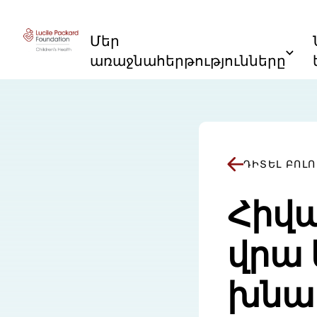
Անցնել բովանդակությանը
Մեր
առաջնահերթությունները
ԴԻՏԵԼ ԲՈԼ
Հիվա
վրա
խնա