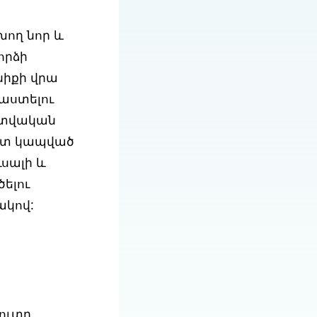
խող նոր և
որձի
նիքի վրա
աստելու
կատվական
հետ կապված
ւսալի և
ելու
ակով:
ուտը