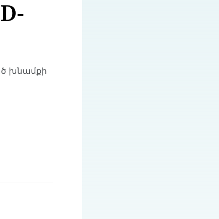
D-
ած խնամքի