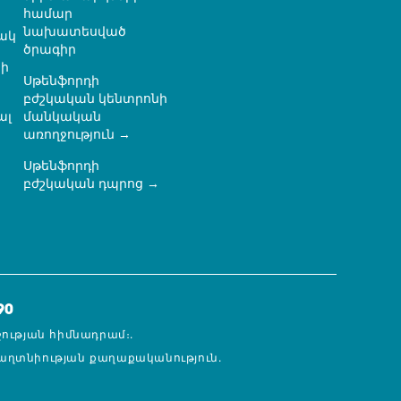
համար
նախատեսված
ակ
ծրագիր
ի
Սթենֆորդի
բժշկական կենտրոնի
ալ
մանկական
առողջություն
Սթենֆորդի
ն
բժշկական դպրոց
90
ջության հիմնադրամ։.
աղտնիության քաղաքականություն.