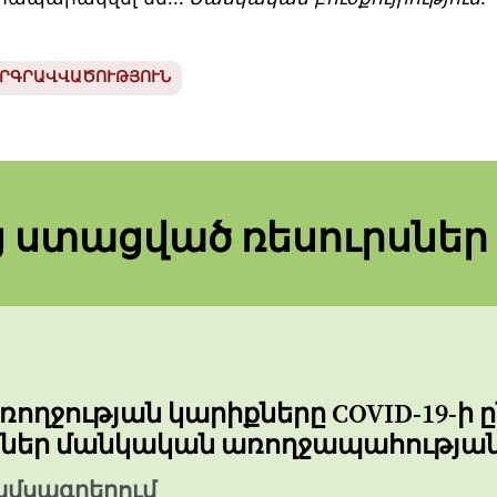
ԵՐԳՐԱՎՎԱԾՈՒԹՅՈՒՆ
ց ստացված ռեսուրսներ
ողջության կարիքները COVID-19-ի 
եր մանկական առողջապահության 
ամսագրերում