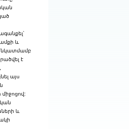
ական
կած
ագանքել՝
ամքի և
ն նկատմամբ
րածվել է
,
նել այս
ն
 միջոցով:
ական
ների և
ակի