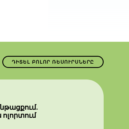
ԴԻՏԵԼ ԲՈԼՈՐ ՌԵՍՈՒՐՍՆԵՐԸ
ընթացքում.
ոլորտում