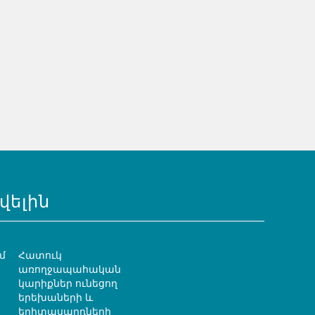
վելին
մ
Հատուկ
առողջապահական
կարիքներ ունեցող
երեխաների և
երիտասարդների