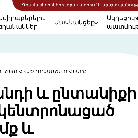
Դրամաշնորհների տրամադրում և պաշտպանությ
Նվիրաբերելու
Ազդեցու
Մասնակցեք
եղանակներ
պատմութ
ՈՐ ՇՆՈՐՀՎԱԾ ԴՐԱՄԱՇՆՈՐՀՆԵՐԸ
նդի և ընտանիքի
 կենտրոնացած
մք և